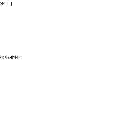
 রহমান ।
িসেবে যোগদান