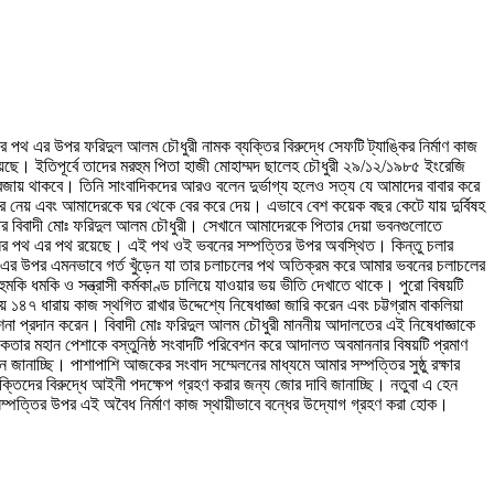
র পথ এর উপর ফরিদুল আলম চৌধুরী নামক ব্যক্তির বিরুদ্ধে সেফটি ট্যাঙ্কির নির্মাণ কাজ
ছে। ইতিপূর্বে তাদের মরহুম পিতা হাজী মোহাম্মদ ছালেহ চৌধুরী ২৯/১২/১৯৮৫ ইংরেজি
র্ক বজায় থাকবে। তিনি সাংবাদিকদের আরও বলেন দুর্ভাগ্য হলেও সত্য যে আমাদের বাবার করে
ল করে নেয় এবং আমাদেরকে ঘর থেকে বের করে দেয়। এভাবে বেশ কয়েক বছর কেটে যায় দুর্বিষহ
ামলার বিবাদী মোঃ ফরিদুল আলম চৌধুরী। সেখানে আমাদেরকে পিতার দেয়া ভবনগুলোতে
লাচলের পথ এর পথ রয়েছে। এই পথ ওই ভবনের সম্পত্তির উপর অবস্থিত। কিন্তু চলার
 পথ এর উপর এমনভাবে গর্ত খুঁড়েন যা তার চলাচলের পথ অতিক্রম করে আমার ভবনের চলাচলের
ি ধমকি ও সন্ত্রাসী কর্মকাণ্ড চালিয়ে যাওয়ার ভয় ভীতি দেখাতে থাকে। পুরো বিষয়টি
রায় কাজ স্থগিত রাখার উদ্দেশ্যে নিষেধাজ্ঞা জারি করেন এবং চট্টগ্রাম বাকলিয়া
ির্দেশনা প্রদান করেন। বিবাদী মোঃ ফরিদুল আলম চৌধুরী মাননীয় আদালতের এই নিষেধাজ্ঞাকে
াদিকতার মহান পেশাকে বস্তুনিষ্ঠ সংবাদটি পরিবেশন করে আদালত অবমাননার বিষয়টি প্রমাণ
বান জানাচ্ছি। পাশাপাশি আজকের সংবাদ সম্মেলনের মাধ্যমে আমার সম্পত্তির সুষ্ঠু রক্ষার
্যক্তিদের বিরুদ্ধে আইনী পদক্ষেপ গ্রহণ করার জন্য জোর দাবি জানাচ্ছি। নতুবা এ হেন
ম্পত্তির উপর এই অবৈধ নির্মাণ কাজ স্থায়ীভাবে বন্ধের উদ্যোগ গ্রহণ করা হোক।