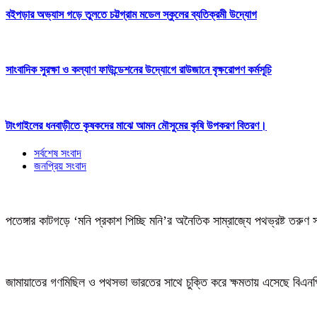
বইপড়ার অভ্যাস গড়ে তুলতে চট্টগ্রাম মডেল স্কুলের ব্যতিক্রমী উদ্যোগ
সাংবাদিক সুরক্ষা ও কল্যাণ ফাউন্ডেশনের উদ্যোগে রাউজানে বৃক্ষরোপণ কর্মসূচি
টাংগাইলের ধনবাড়ীতে কৃষকদের মাঝে আমন মৌসুমের কৃষি উপকরণ বিতরণ।
সর্বশেষ সংবাদ
জনপ্রিয় সংবাদ
পতেঙ্গার কাটগড়ে ‘মনি প্রকাশ পিচ্ছি মনি’র অনৈতিক সাম্রাজ্যে পথভ্রষ্ট তরুণ 
জামায়াতের গণমিছিল ও পথসভা ভারতের সাথে চুক্তি করে ক্ষমতায় এসেছে বিএন