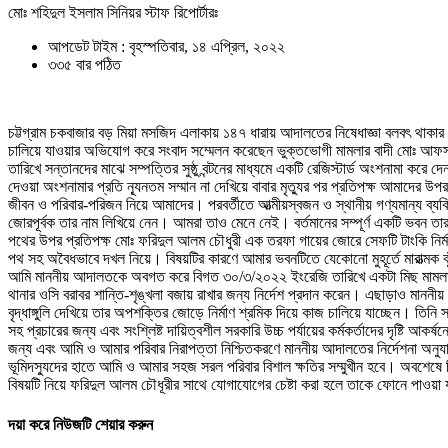
মোঃ শহিদুল ইসলাম সিনিয়র স্টাফ রিপোর্টারঃ
আপডেট টাইম : বৃহস্পতিবার, ১৪ এপ্রিল, ২০২২
৩৩৫ বার পঠিত
চট্টগ্রাম চকবাজার বড় মিয়া মসজিদ এলাকায় ১৪৭ ধারায় আদালতের নিষেধাজ্ঞা বলবৎ থাকা
চালিয়ে যাওয়ার অভিযোগ করে সংবাদ সম্মেলন করেছেন ভুক্তভোগী মামলার বাদী মোঃ আফস
তারিখে সন্তানদের মাঝে সম্পত্তির সুষ্ঠু বন্টনের মাধ্যমে একটি রেজিস্টার্ড অংশনামা কর
দেওয়া অংশনামার প্রতি ন্যূনতম সম্মান না দেখিয়ে বাবার মৃত্যুর পর প্রতিপক্ষ আমাদের উ
জীবন ও পরিবার-পরিজন নিয়ে আমাদের। পরবর্তীতে আত্মীয়স্বজন ও স্থানীয় গণ্যমান্য ব
জোরপূর্বক তার নাম লিখিয়ে নেন। আমরা তাও মেনে নেই। বর্তমানের সম্পূর্ণ একটি ভবন
পথের উপর প্রতিপক্ষ মোঃ ফরিদুল আলম চৌধুরী এক তরফা গায়ের জোরে সেফটি টাংকি নির্মা
পথ সহ অবৈধভাবে দখল নিয়ে। বিষয়টির কারণে আমার ভবনটিতে যেকোনো মুহূর্তে মারাত্মক ঝুঁক
আমি মাননীয় আদালতকে অবগত করে বিগত ৩০/৩/২০২২ ইংরেজি তারিখে একটা মিছ মামলা নং ৫
থানার ওসি বরাবর শান্তি-শৃঙ্খলা বজায় রাখার জন্য নির্দেশ প্রদান করেন। এছাড়াও মাননী
বৃদ্ধাঙ্গুলি দেখিয়ে তার অপশক্তির জোড়ে নির্মাণ শ্রমিক দিয়ে কাজ চালিয়ে যাচ্ছেন। 
সহ প্রচারের জন্য এবং সংশ্লিষ্ট দায়িত্বশীল সরকারি উচ্চ পর্যায়ের কর্মকর্তাদের দৃষ্টি
জন্য এবং আমি ও আমার পরিবার নিরাপত্তা নিশ্চিতকরণে মাননীয় আদালতের নির্দেশনা অনুযায
ভূমিদস্যুদের হাতে আমি ও আমার সহজ সরল পরিবার বিশাল ক্ষতির সম্মুখীন হবে। অবশেষে 
বিষয়টি নিয়ে ফরিদুল আলম চৌধূরীর সাথে যোগাযোগের চেষ্টা করা হলে তাকে ফোনে পাওয়া য
দয়া করে নিউজটি শেয়ার করুন