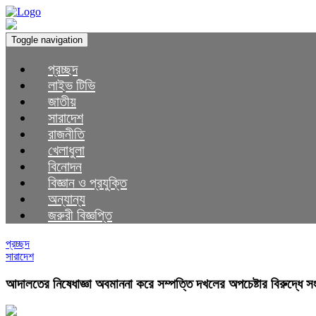
Toggle navigation
প্রচ্ছদ
লাইভ টিভি
জাতীয়
সারাদেশ
রাজনীতি
খেলাধুলা
বিনোদন
বিজ্ঞান ও প্রযুক্তি
অন্যান্য
জরুরী বিজ্ঞপ্তি
প্রচ্ছদ
সারাদেশ
আদালতের নিষেধাজ্ঞা অবমাননা করে সম্পত্তি দখলের অপচেষ্টার বিরুদ্ধে স