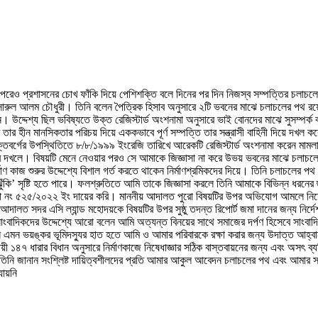
র পরেও প্রশাসনের চোখ ফাঁকি দিয়ে পেশিশক্তি বলে দিনের পর দিন নিজস্ব সম্পত্তির চলাচলে
ারুল আলম চৌধুরী। তিনি বলেন পৈত্রিক হিসাব অনুসারে ২টি ভবনের মাঝে চলাচলের পথ রয়ে
ে দেন। উদ্দেশ্য ছিল ভবিষ্যতে উক্ত রেজিস্টার্ড অংশনামা অনুসারে ভাই বোনদের মাঝে সুসম্প
পর তার হীন মানসিকতার পরিচয় দিয়ে এককভাবে পূর্ণ সম্পত্তি তার সন্ত্রাসী বাহিনী দিয়ে দখ
্যক্তিবর্গের উপস্থিতিতে ৮/৮/১৯৯৯ ইংরেজি তারিখে আরেকটি রেজিস্টার্ড অংশনামা করেন ম
 তার দখলে। বিষয়টি মেনে নেওয়ার পরও সে আমাকে জিজ্ঞাসা না করে উভয় ভবনের মাঝে চ
ণ কাজ শুরুর উদ্দেশ্যে বিশাল গর্ত করতে থাকেন নির্মাণশ্রমিকদের দিয়ে। তিনি চলাচলের
ি’ সৃষ্টি হতে পারে। ফলশ্রুতিতে আমি তাকে জিজ্ঞাসা করলে তিনি আমাকে বিভিন্ন ধরনের হুমক
২৫/২০২২ ইং দায়ের করি। মাননীয় আদালত পুরো বিষয়টির উপর অভিযোগ আমলে নিয়ে ১৪৭ ধা
য় আদালত সদর এসি ল্যান্ড মহোদয়কে বিষয়টির উপর সুষ্ঠু তদন্ত রিপোর্ট জমা দানের জন্য ন
তিনি সাংবাদিকদের উদ্দেশ্যে আরো বলেন আমি অত্যন্ত বিনয়ের সাথে সমাজের দর্পণ হিসেবে সাংব
 আকর্ষনে এমন ভয়ঙ্কর ভূমিদস্যুর হাত হতে আমি ও আমার পরিবারকে রক্ষা করার জন্য উদাত্ত আহ্
়ী ১৪৭ ধারার বিধান অনুসারে নির্মাণকাজে নিষেধাজ্ঞার সঠিক বাস্তবায়নের জন্য এবং অসৎ ব
তিনি জানান সংশ্লিষ্ট দায়িত্বশীলদের প্রতি আমার আকুল আবেদন চলাচলের পথ এবং আমার স
ায়নি