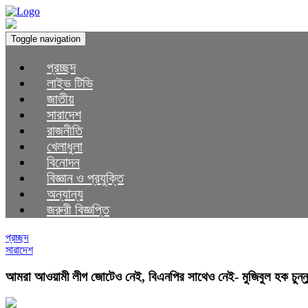
Toggle navigation
প্রচ্ছদ
লাইভ টিভি
জাতীয়
সারাদেশ
রাজনীতি
খেলাধুলা
বিনোদন
বিজ্ঞান ও প্রযুক্তি
অন্যান্য
জরুরী বিজ্ঞপ্তি
প্রচ্ছদ
সারাদেশ
আমরা আওয়ামী লীগ জোটেও নেই, বিএনপির সাথেও নেই- মুজিবুল হক চুন্নু