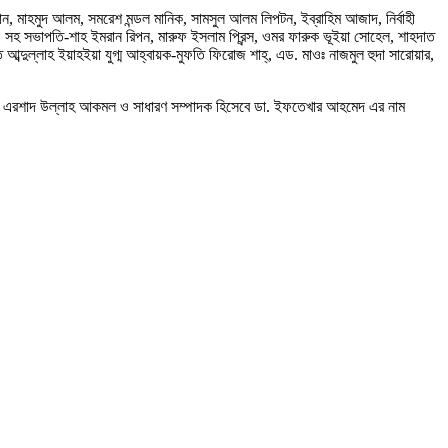
, মাহমুদ আলম, সমরেশ মন্ডল মানিক, সামসুল আলম লিপটন, ইব্রাহিম আজাদ, নির্বাহী
, সহ সভাপতি-শাহ ইমরান রিপন, মারুফ ইসলাম প্রিন্স, ওমর ফারুক ভূইয়া সোহেল, শাহদাত
ব্দুল্লাহ ইয়াহইয়া যুগ্ম আহ্বায়ক-মুফতি ফিরোজ শাহ্, এড. মাওঃ নাজমুল হুদা সারোয়ার,
ওলানা এরশাদ উল্লাহ আকমল ও সাধারণ সম্পাদক হিসেবে ডা. ইফতেখার আহমেদ এর নাম