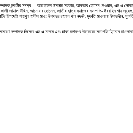
্ম সম্পাদক মন্ডলীর সদস্য— আজহারুল ইসলাম সরকার, আকতার হোসেন দেওয়ান, এম এ সোবহান
কাজী জামাল উদ্দিন, আনোয়ার হোসেন, জাতীয় ছাত্র সমাজের সভাপতি- ইব্রাহিম খান জুয়েল
উপদেষ্টা শায়খুল হাদীস মাওঃ উবায়দুর রহমান খান নদভী, মুফতি মাওলানা ইমাদুদ্দীন, মুফতি আ
র রব ও সাধারণ সম্পাদক হিসেবে এম এ সালাম এবং ঢাকা মহানগর উত্তরের সভাপতি হিসেবে মা