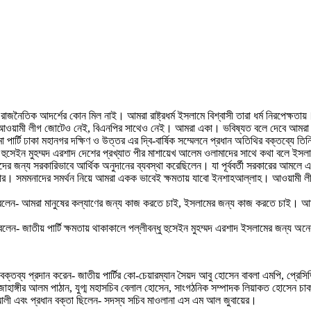
র রাজনৈতিক আদর্শের কোন মিল নাই। আমরা রাষ্ট্রধর্ম ইসলামে বিশ্বাসী তারা ধর্ম নিরপেক্
রা আওয়ামী লীগ জোটেও নেই, বিএনপির সাথেও নেই। আমরা একা। ভবিষ্যত বলে দেবে আমর
মা পার্টি ঢাকা মহানগর দক্ষিণ ও উত্তর এর দ্বি-বার্ষিক সম্মেলনে প্রধান অতিথির বক্তব্যে 
লীবন্ধু হুসেইন মুহম্মদ এরশাদ দেশের প্রখ্যাত পীর মাশায়েখ আলেম ওলামাদের সাথে কথা বলে ইস
্ষকদের জন্য সরকারিভাবে আর্থিক অনুদানের ব্যবস্থা করেছিলেন। যা পূর্ববর্তী সরকারের আমল
নার। সমমনাদের সমর্থন নিয়ে আমরা একক ভাবেই ক্ষমতায় যাবো ইনশাহআল্লাহ। আওয়ামী
্যে বলেন- আমরা মানুষের কল্যাণের জন্য কাজ করতে চাই, ইসলামের জন্য কাজ করতে চাই। আম
 বলেন- জাতীয় পার্টি ক্ষমতায় থাকাকালে পল্লীবন্ধু হুসেইন মুহম্মদ এরশাদ ইসলামের জন্য 
েলনে বক্তব্য প্রদান করেন- জাতীয় পার্টির কো-চেয়ারম্যান সৈয়দ আবু হোসেন বাবলা এমপি
হাঙ্গীর আলম পাঠান, যুগ্ম মহাসচিব বেলাল হোসেন, সাংগঠনিক সম্পাদক লিয়াকত হোসেন চাকল
 আলী এবং প্রধান বক্তা ছিলেন- সদস্য সচিব মাওলানা এস এম আল জুবায়ের।