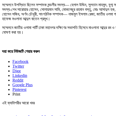
সম্মেলনে উপস্থিত ছিলেন সম্পাদক মন্ডলীর সদস্য— হেলাল উদ্দিন, সুলতান মাহমুদ, যুগ
সদস্য-শেখ সারোয়ার হোসেন, সোলায়মান সামি, মোকলেছুর রহমান বস্তু, মোঃ আসাদুল হক, 
হোসেন সজিব, অর্ণব চৌধুরী, সাংগঠনিক সম্পাদক— নাজমুল ইসলাম রেজা, জাতীয় ওলমা পার্টির 
হাফেজ মওলানা আব্দুল বাতেন প্রমূখ।
সম্মেলনে জাতীয় ওলামা পার্টি ঢাকা মহানগর দক্ষিণের সভাপতি হিসেবে মাওলানা আব্দু
ঘোষণা করা হয়।
দয়া করে নিউজটি শেয়ার করুন
Facebook
Twitter
Digg
Linkedin
Reddit
Google Plus
Pinterest
Print
এই ক্যাটাগরীর আরো খবর