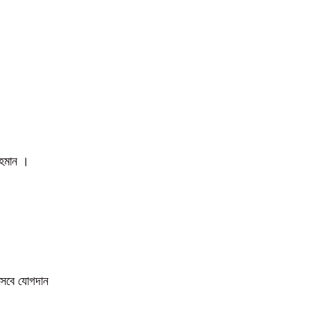
 রহমান ।
িসেবে যোগদান