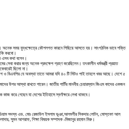
ষতায়। অনেক সময় যুদ্ধক্ষেত্রে কৌশলগত কারনে পিছিয়ে আসতে হয়। সাংগঠনিক ভাবে শক্তি
া কি করবো।
তিনি এসব কথা বলেন।
লামের সেবা করার জন্য অনেক প্রদক্ষেপ গ্রহণ করেছিলেন। তৎকালীন ধর্মমন্ত্রী প্রয়াত
ে একেবারেই ছিলো না।
 লীগ ও বিএনপির যে অবস্থা তাতে আমরা যদি ৪০ টি সিটও পাই তাহলে খবর আছে। দেশে ৫
াদের উপর আস্থা রাখতে পারেন। জাতীয় পার্টির মাননীয় চেয়ারম্যান জিএম কাদের একজন
অনেক কাজ করে গেছেন যা দেশের ইতিহাসে স্বর্ণাক্ষরে লেখা থাকবে।
, প্রেসিডিয়াম সদস্য এড. মোঃ রেজাউল ইসলাম ভূঞা,আলমগীর সিকদার লোটন, মোস্তফা আল
াদার, সুমন আশরাফ, শিক্ষা বিষয়ক সম্পাদক -মিজানুর রহমান মিরু।