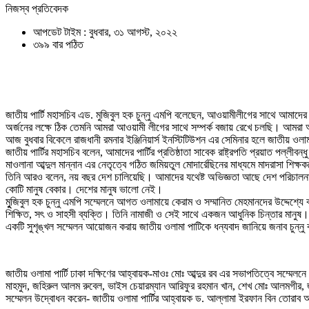
নিজস্ব প্রতিবেদক
আপডেট টাইম : বুধবার, ৩১ আগস্ট, ২০২২
৩৯৯ বার পঠিত
জাতীয় পার্টি মহাসচিব এড. মুজিবুল হক চুন্নু এমপি বলেছেন, আওয়ামীলীগের সাথে আমাদে
অর্জনের লক্ষে ঠিক তেমনি আমরা আওয়ামী লীগের সাথে সম্পর্ক বজায় রেখে চলছি। আম
আজ বুধবার বিকেলে রাজধানী রমনার ইঞ্জিনিয়ার্স ইনস্টিটিউশন এর সেমিনার হলে জাতীয় ওলা
জাতীয় পার্টির মহাসচিব বলেন, আমাদের পার্টির প্রতিষ্ঠাতা সাবেক রাষ্ট্রপতি প্রয়াত পল্
মাওলানা আব্দুল মান্নান এর নেতৃত্বে গঠিত জমিয়তুল মোদার্রেছিনের মাধ্যমে মাদরাসা শিক
তিনি আরও বলেন, নয় বছর দেশ চালিয়েছি। আমাদের যথেষ্ট অভিজ্ঞতা আছে দেশ পরিচাল
কোটি মানুষ বেকার। দেশের মানুষ ভালো নেই।
মুুজিবুল হক চুন্নু এমপি সম্মেলনে আগত ওলামায়ে কেরাম ও সম্মানিত মেহমানদের উদ্দেশ
শিক্ষিত, সৎ ও সাহসী ব্যক্তি। তিনি নামাজী ও সেই সাথে একজন আধুনিক চিন্তার মানুষ।
একটি সুশৃঙ্খল সম্মেলন আয়োজন করায় জাতীয় ওলামা পাটিকে ধন্যবাদ জানিয়ে জনাব চুন্নু
জাতীয় ওলামা পার্টি ঢাকা দক্ষিণের আহ্বায়ক-মাওঃ মোঃ আব্দুর রব এর সভাপতিত্বে সম্ম
মাহমুদ, জহিরুল আলম রুবেল, ভাইস চেয়ারম্যান আরিফুর রহমান খান, শেখ মোঃ আলমগীর, জা
সম্মেলন উদ্বোধন করেন- জাতীয় ওলামা পার্টির আহ্বায়ক ড. আল্লামা ইরফান বিন তোরাব