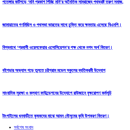
পতেঙ্গার কাটগড়ে ‘মনি প্রকাশ পিচ্ছি মনি’র অনৈতিক সাম্রাজ্যে পথভ্রষ্ট তরুণ সমাজ,
জামায়াতের গণমিছিল ও পথসভা ভারতের সাথে চুক্তি করে ক্ষমতায় এসেছে বিএনপি।
বিশ্বনাথে ‘প্রবাসী ওয়েলফেয়ার এসোসিয়েশন’র পক্ষ থেকে নগদ অর্থ বিতরণ।
বইপড়ার অভ্যাস গড়ে তুলতে চট্টগ্রাম মডেল স্কুলের ব্যতিক্রমী উদ্যোগ
সাংবাদিক সুরক্ষা ও কল্যাণ ফাউন্ডেশনের উদ্যোগে রাউজানে বৃক্ষরোপণ কর্মসূচি
টাংগাইলের ধনবাড়ীতে কৃষকদের মাঝে আমন মৌসুমের কৃষি উপকরণ বিতরণ।
সর্বশেষ সংবাদ