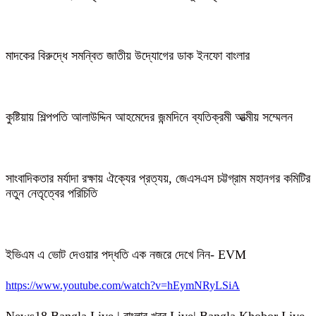
মাদকের বিরুদ্ধে সমন্বিত জাতীয় উদ্যোগের ডাক ইনফো বাংলার
কুষ্টিয়ায় শিল্পপতি আলাউদ্দিন আহমেদের জন্মদিনে ব্যতিক্রমী আত্মীয় সম্মেলন
সাংবাদিকতার মর্যাদা রক্ষায় ঐক্যের প্রত্যয়, জেএসএস চট্টগ্রাম মহানগর কমিটির
নতুন নেতৃত্বের পরিচিতি
ইভিএম এ ভোট দেওয়ার পদ্ধতি এক নজরে দেখে নিন- EVM
https://www.youtube.com/watch?v=hEymNRyLSiA
News18 Bangla Live | বাংলার খবর Live| Bangla Khobor Live