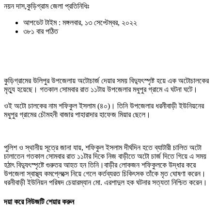
নয়ন দাস,কুড়িগ্রাম জেলা প্রতিনিধিঃ
আপডেট টাইম : মঙ্গলবার, ১৩ সেপ্টেম্বর, ২০২২
৩৮১ বার পঠিত
কুড়িগ্রামের উলিপুর উপজেলায় অটোচার্জ দেয়ার সময় বিদ্যুৎস্পৃষ্ট হয়ে এক অটোচালকের
মৃত্যু হয়েছে। গতকাল সোমবার রাত ১১টায় উপজেলার মধুপুর গ্রামে এ ঘটনা ঘটে।
ওই অটো চালকের নাম শফিকুল ইসলাম (৪০)। তিনি উপজেলার ধরনীবাড়ী ইউনিয়নের
মধুপুর গ্রামের চৌমহনী বাজার পাহারাদার হাফেজ মিয়ার ছেলে।
পুলিশ ও স্থানীয় সূত্রে জানা যায়, শফিকুল ইসলাম দীর্ঘদিন হতে ব্যাটারী চালিত অটো
চালাতেন গতকাল সোমবার রাত ১১টার দিকে নিজ বাড়ীতে অটো চার্জ দিতে গিয়ে এ সময়
হঠাৎ বিদ্যুৎস্পৃষ্টে গুরুতর আহত হন তিনি।বাড়ীর লোকজন শফিকুলকে উদ্ধার করে
উপজেলা স্বাস্থ্য কমপ্লেক্সে নিয়ে গেলে কর্তব্যরত চিকিৎসক তাঁকে মৃত ঘোষণা করেন।
ধরনীবাড়ী ইউনিয়ন পরিষদ চেয়ারম্যান মো. এরশাদুল হক ঘটনার সত্যতা নিশ্চিত করেন।
দয়া করে নিউজটি শেয়ার করুন