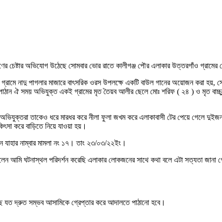
্ষণের চেষ্টার অভিযোগ উঠেছে সোমবার ভোর রাতে কালীগঞ্জ পৌর এলাকার উত্তরগাঁও গ্রামের ম
 গ্রামে নাদু পাগলার মাজারে বাৎসরিক ওরস উপলক্ষে একটি বাউল গানের অয়োজন করা হয়, সেই
তে পাঠান ঐ সময় অভিযুক্ত একই গ্রামের মৃত তৈয়ব আলীর ছেলে মোঃ শরিফ ( ২৪ ) ও মৃত বাচ্
যুক্তরা তাকেও ধরে মারধর করে নীলা ফুলা জখম করে এলাকাবাসী টের পেয়ে গেলে দুইজনকে হ
ৎসা করে বাড়িতে নিয়ে যাওয়া হয়।
রেন যাহার নাম্বার মামলা নং ১৭। তাং ২৩/০৩/২২ইং।
 বলেন আমি ঘটনাস্থল পরিদর্শন করেছি এলাকার লোকজনের সাথে কথা বলে এটা সত্যতা জানা গ
ারের চেষ্টা চলছে যত দ্রুত সম্ভব আসামিকে গ্রেপ্তার করে আদালতে পাঠানো হবে।