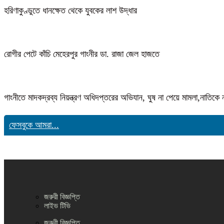
হরিণাকুণ্ডুতে ধানক্ষেত থেকে যুবকের লাশ উদ্ধার
রোগীর পেটে কাঁচি মেহেরপুর গাংনীর ডা. রাজা জেল হাজতে
গাংনীতে মাদকদ্রব্য নিয়ন্ত্রণ অধিদপ্তরের অভিযান, ঘুষ না পেয়ে মামলা,নাতি
ফেসবুকে আমরা...
জরুরী বিজ্ঞপ্তি
লাইভ টিভি
জরুরী বিজ্ঞপ্তি