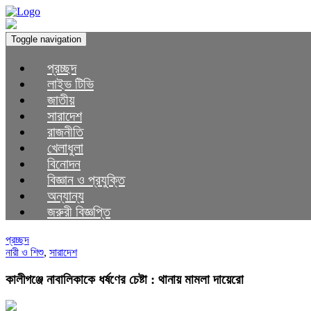
Toggle navigation
প্রচ্ছদ
লাইভ টিভি
জাতীয়
সারাদেশ
রাজনীতি
খেলাধুলা
বিনোদন
বিজ্ঞান ও প্রযুক্তি
অন্যান্য
জরুরী বিজ্ঞপ্তি
প্রচ্ছদ
নারী ও শিশু
,
সারাদেশ
কালীগঞ্জে নাবালিকাকে ধর্ষণের চেষ্টা : থানায় মামলা দায়েরো