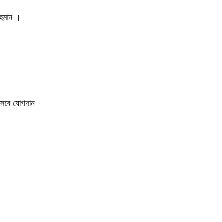
 রহমান ।
িসেবে যোগদান