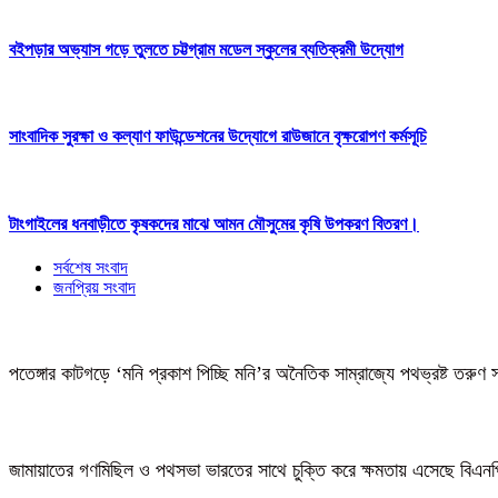
বইপড়ার অভ্যাস গড়ে তুলতে চট্টগ্রাম মডেল স্কুলের ব্যতিক্রমী উদ্যোগ
সাংবাদিক সুরক্ষা ও কল্যাণ ফাউন্ডেশনের উদ্যোগে রাউজানে বৃক্ষরোপণ কর্মসূচি
টাংগাইলের ধনবাড়ীতে কৃষকদের মাঝে আমন মৌসুমের কৃষি উপকরণ বিতরণ।
সর্বশেষ সংবাদ
জনপ্রিয় সংবাদ
পতেঙ্গার কাটগড়ে ‘মনি প্রকাশ পিচ্ছি মনি’র অনৈতিক সাম্রাজ্যে পথভ্রষ্ট তরুণ 
জামায়াতের গণমিছিল ও পথসভা ভারতের সাথে চুক্তি করে ক্ষমতায় এসেছে বিএন