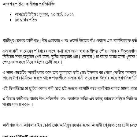
আজগর পাঠান, কালীগঞ্জ প্রতিনিধিঃ
আপডেট টাইম : বুধবার, ২৩ মার্চ, ২০২২
৪৪৯ বার পঠিত
গাজীপুর জেলার কালীগঞ্জ পৌর এলাকার ৭ নং ওয়ার্ড উত্তরগাঁও গ্রামে এক নাবালিকাকে ধর
এলাকাবাসী ও মেয়ের পরিবারের সাথে কথা বলে জানা যায় কালীগঞ্জ পৌর এলাকার উত্তরগাঁও
মিনিটের সময় অনুষ্ঠান শেষ হলে, সুমির আক্তার এর ( ছদ্মনাম ) মা তাকে ঘরের তালা খুল
পেছনের জঙ্গলে নিয়ে ধর্ষণের চেষ্টা করে।
এ সময় মেয়েটির আত্মচিৎকার শুনে তার ফুফাতো ভাই মোঃ ইসলাম ঘর থেকে ভেরিয়ে আসলে অভি
তাদের উপর নির্যাতন করতে থাকে পরবর্তীতে এলাকাবাসী তাদেরকে উদ্ধার করে প্রাথমিক চিকি
এই ভিকটিমের মা ছুরিয়া বেগম বাদী হয়ে দুই জনকে আসামি করে কালীগঞ্জ থানায় মামলা ক
এ বিষয়ে কালীগঞ্জ থানার উপ-পরিদর্শক মোঃ রেজাউল করিম এর কাছে জানতে চাইলে তিনি
থানায় মামলা করেন।
কালীগঞ্জ থানা,অফিসার ইন۔চার্জ মোঃ আনিসুর রহমান বলেন আসামী গ্রেফত