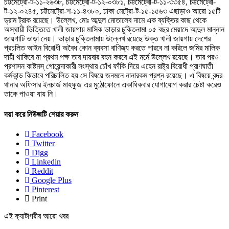
চট্টমেট্রো-ট-১১-২৬৩৮, চট্টমেট্রো-ট-১২-০৩৮১, চট্টমেট্রো-ট-১১-৩৩৫৪, চট্টমেট্রো-
ট-১২-০২৪৫, চট্টমেট্রো-শ-১১-৪৩৮০, ঢাকা মেট্রো-ট-১৫-১৫৬৩ এছাড়াও আরো ১৫টি
ড্রাম ট্রাক রয়েছে। উল্লেখ, মোঃ আব্দুল মোতালেব নামে এক ব্যক্তির কাছ থেকে
অস্থায়ী ভিত্তিতে খালী জায়গায় মাসিক ভাড়ার চুক্তিনামা ০৫ বছর মেয়াদে আব্দুল মান্নান
জায়গাটি ভাড়া নেয়। ভাড়ার চুক্তিনামায় উল্লেখ রয়েছে উক্ত খালী জায়গায় দেশের
প্রচলিত আইন বিরোধী অবৈধ কোন ব্যবসা বাণিজ্য করতে পারবে না করিলে জমির মালিক
দায়ী থাকিবে না প্রথম পক্ষ তার দায়বার বহন করবে এই মর্মে উল্লেখ রয়েছে। তার পরও
প্রশাসন কাষ্টমস্ গোয়েন্দাকারী সংস্থার চোঁখ ফাঁকি দিয়ে এহেন রাষ্ট্র বিরোধী প্রাণঘাতী
কর্মকান্ড কিভাবে পরিচালিত হয় সে বিষয়ে জনমনে নানারকম প্রশ্ন রয়েছে। এ বিষয়ে বন্দর
থানার অফিসার ইনচার্জ মাহফুজ এর মুঠোফোনে একাধিকবার যোগাযোগ করার চেষ্টা করেও
তাকে পাওয়া যায় নি।
দয়া করে নিউজটি শেয়ার করুন
Facebook
Twitter
Digg
Linkedin
Reddit
Google Plus
Pinterest
Print
এই ক্যাটাগরীর আরো খবর