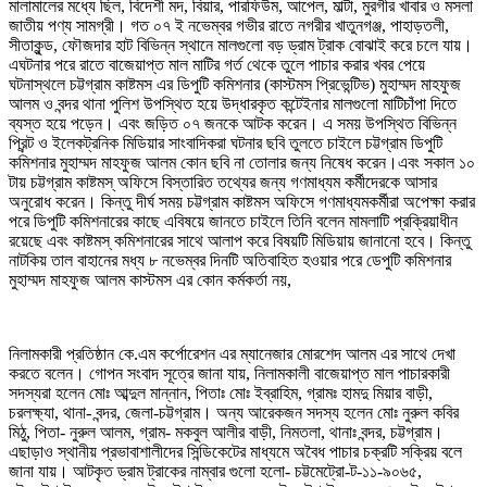
মালামালের মধ্যে ছিল, বিদেশী মদ, বিয়ার, পারফিউম, আপেল, মাল্টা, মুরগীর খাবার ও মসলা
জাতীয় পণ্য সামগ্রী। গত ০৭ ই নভেম্বর গভীর রাতে নগরীর খাতুনগঞ্জ, পাহাড়তলী,
সীতাকুন্ড, ফৌজদার হাট বিভিন্ন স্থানে মালগুলো বড় ড্রাম ট্রাক বোঝাই করে চলে যায়।
এঘটনার পরে রাতে বাজেয়াপ্ত মাল মাটির গর্ত থেকে তুলে পাচার করার খবর পেয়ে
ঘটনাস্থলে চট্টগ্রাম কাষ্টমস এর ডিপুটি কমিশনার (কাস্টমস প্রিভেন্টিভ) মুহাম্মদ মাহফুজ
আলম ও বন্দর থানা পুলিশ উপস্থিত হয়ে উদ্ধারকৃত কন্টেইনার মালগুলো মাটিচাঁপা দিতে
ব্যস্ত হয়ে পড়েন। এবং জড়িত ০৭ জনকে আটক করেন। এ সময় উপস্থিত বিভিন্ন
প্রিন্ট ও ইলেকট্রনিক মিডিয়ার সাংবাদিকরা ঘটনার ছবি তুলতে চাইলে চট্টগ্রাম ডিপুটি
কমিশনার মুহাম্মদ মাহফুজ আলম কোন ছবি না তোলার জন্য নিষেধ করেন।এবং সকাল ১০
টায় চট্টগ্রাম কাষ্টমস্ অফিসে বিস্তারিত তথ্যের জন্য গণমাধ্যম কর্মীদেরকে আসার
অনুরোধ করেন। কিন্তু দীর্ঘ সময় চট্টগ্রাম কাষ্টমস অফিসে গণমাধ্যমকর্মীরা অপেক্ষা করার
পরে ডিপুটি কমিশনারের কাছে এবিষয়ে জানতে চাইলে তিনি বলেন মামলাটি প্রক্রিয়াধীন
রয়েছে এবং কাষ্টমস্ কমিশনারের সাথে আলাপ করে বিষয়টি মিডিয়ায় জানানো হবে। কিন্তু
নাটকিয় তাল বাহানের মধ্য ৮ নভেম্বর দিনটি অতিবাহিত হওয়ার পরে ডেপুটি কমিশনার
মুহাম্মদ মাহফুজ আলম কাস্টমস এর কোন কর্মকর্তা নয়,
নিলামকারী প্রতিষ্ঠান কে.এম কর্পোরেশন এর ম্যানেজার মোরশেদ আলম এর সাথে দেখা
করতে বলেন। গোপন সংবাদ সূত্রে জানা যায়, নিলামকালী বাজেয়াপ্ত মাল পাচারকারী
সদস্যরা হলেন মোঃ আব্দুল মান্নান, পিতাঃ মোঃ ইব্রাহিম, গ্রামঃ হামদু মিয়ার বাড়ী,
চরলক্ষ্যা, থানা- বন্দর, জেলা-চট্টগ্রাম। অন্য আরেকজন সদস্য হলেন মোঃ নুরুল কবির
মিঠু, পিতা- নুরুল আলম, গ্রাম- মকবুল আলীর বাড়ী, নিমতলা, থানাঃ বন্দর, চট্টগ্রাম।
এছাড়াও স্থানীয় প্রভাবাশালীদের সিন্ডিকেটের মাধ্যমে অবৈধ পাচার চক্রটি সক্রিয় বলে
জানা যায়। আটকৃত ড্রাম ট্রাকের নাম্বার গুলো হলো- চট্টমেট্রো-ট-১১-৯০৬৫,