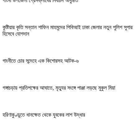
গাংনী উপজেলা প্রেসক্লাবের নির্বাচন অনুষ্ঠিত
কুষ্টিয়ার কৃতি সন্তান শাফিন মাহমুদের পিবিআই ঢাকা জেলার নতুন পুলিশ সুপার
হিসেবে যোগদান
গাংনীতে চোর সন্দেহে এক কিশোরসহ আটক-৬
গঙ্গাচড়ায় প্রতিপক্ষের আঘাতে, মৃত্যুর সংঙ্গে পাঞ্জা লড়ছে মুকুল মিয়া
হরিণাকুণ্ডুতে ধানক্ষেত থেকে যুবকের লাশ উদ্ধার