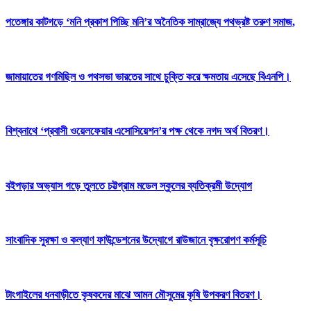
পতেঙ্গার কাটগড়ে ‘মনি প্রকাশ পিচ্ছি মনি’র অনৈতিক সাম্রাজ্যে পথভ্রষ্ট তরুণ সমাজ,
জামায়াতের গণমিছিল ও পথসভা ভারতের সাথে চুক্তি করে ক্ষমতায় এসেছে বিএনপি।
বিশ্বনাথে ‘প্রবাসী ওয়েলফেয়ার এসোসিয়েশন’র পক্ষ থেকে নগদ অর্থ বিতরণ।
বইপড়ার অভ্যাস গড়ে তুলতে চট্টগ্রাম মডেল স্কুলের ব্যতিক্রমী উদ্যোগ
সাংবাদিক সুরক্ষা ও কল্যাণ ফাউন্ডেশনের উদ্যোগে রাউজানে বৃক্ষরোপণ কর্মসূচি
টাংগাইলের ধনবাড়ীতে কৃষকদের মাঝে আমন মৌসুমের কৃষি উপকরণ বিতরণ।