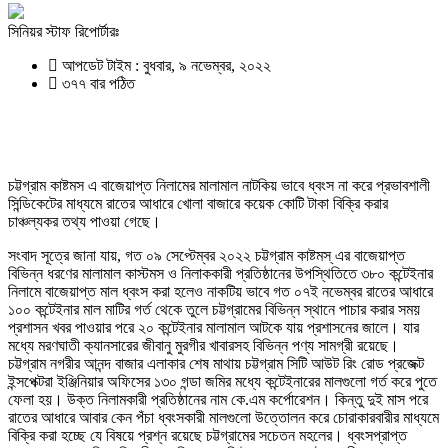
সিনিয়র স্টাফ রিপোর্টারঃ
আপডেট টাইম : বুধবার, ৯ নভেম্বর, ২০২২
৩৭৭ বার পঠিত
চট্টগ্রাম কাষ্টমস এ বাজেয়াপ্ত নিলামের মালামাল নাটকিয় ভাবে ধ্বংস না করে প্রভাবশালী
সিন্ডিকেটের মাধ্যমে রাতের আধারে খোলা বাজারে কয়েক কোটি টাকা বিক্রি করার
চাঞ্চল্যকর তথ্য পাওয়া গেছে।
সংবাদ সূত্রে জানা যায়, গত ০৯ সেপ্টেম্বর ২০২২ চট্টগ্রাম কাষ্টমস্ এর বাজেয়াপ্ত
বিভিন্ন ধরণের মালামাল কাস্টমস ও নিলাককারী প্রতিষ্ঠানের উপস্থিতিতে ৩৮০ কন্টেইনার
নিলামে বাজেয়াপ্ত মাল ধ্বংস করা হলেও নাকটিয় ভাবে গত ০৭ই নভেম্বর রাতের আধারে
১০০ কন্টেইনার মাল মাটির গর্ত থেকে তুলে চট্টগ্রামের বিভিন্ন স্থানে পাচার করার সময়
প্রশাসন খবর পাওয়ার পরে ২০ কন্টেইনার মালামাল আটকে যায় প্রশাসনের জালে। যার
মধ্যে মরণঘাতী ক্যানসারের জীবানু মুরগীর খাবারসহ বিভিন্ন পণ্য সামগ্রী রয়েছে।
চট্টগ্রাম নগরীর আনন্দ বাজার এলাকার শেষ মাথায় চট্টগ্রাম সিটি আউট রিং রোড প্রজেক্ট
ইন্সপেক্টরা ইঞ্জিনিয়ার অফিসের ১৩০ গন্ডা জমির মধ্যে কন্টেইনারের মালগুলো গর্ত করে পুতে
ফেলা হয়। উক্ত নিলামকারী প্রতিষ্ঠানের নাম কে.এম কর্পোরেশন। কিন্তু দুই মাস পরে
রাতের আধারে আবার কেন পঁচা ধ্বংসকারী মালগুলো উত্তোলন করে চোরাকারবারীর মাধ্যমে
বিক্রি করা হচ্ছে যে বিষয়ে প্রশ্ন রয়েছে চট্টগ্রামের সচেতন মহলের। ধ্বংসপ্রাপ্ত