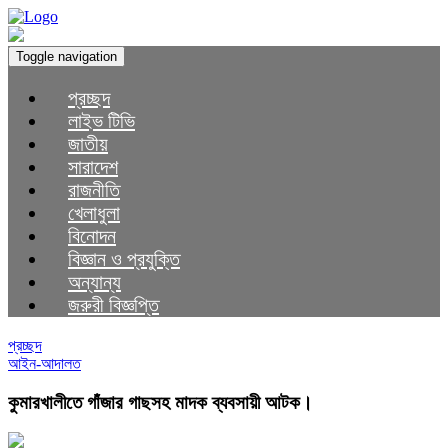
Toggle navigation
প্রচ্ছদ
লাইভ টিভি
জাতীয়
সারাদেশ
রাজনীতি
খেলাধুলা
বিনোদন
বিজ্ঞান ও প্রযুক্তি
অন্যান্য
জরুরী বিজ্ঞপ্তি
প্রচ্ছদ
আইন-আদালত
কুমারখালীতে গাঁজার গাছসহ মাদক ব্যবসায়ী আটক।