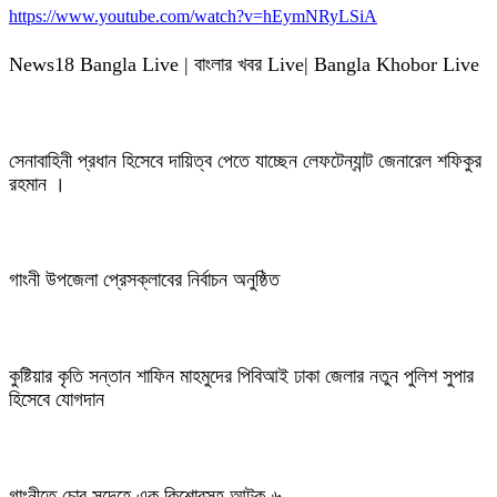
https://www.youtube.com/watch?v=hEymNRyLSiA
News18 Bangla Live | বাংলার খবর Live| Bangla Khobor Live
সেনাবাহিনী প্রধান হিসেবে দায়িত্ব পেতে যাচ্ছেন লেফটেন্যান্ট জেনারেল শফিকুর
রহমান ।
গাংনী উপজেলা প্রেসক্লাবের নির্বাচন অনুষ্ঠিত
কুষ্টিয়ার কৃতি সন্তান শাফিন মাহমুদের পিবিআই ঢাকা জেলার নতুন পুলিশ সুপার
হিসেবে যোগদান
গাংনীতে চোর সন্দেহে এক কিশোরসহ আটক-৬