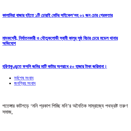
কালামিয়া বাজার হইতে ১টি চোরাই মোটর সাইকেল’সহ ০২ জন চোর গ্রেফতার
মাদকসেবী, নির্যাতনকারী ও যৌতুকলোভী স্বামী কালুর সুষ্ঠ বিচার চেয়ে মডেল থানায়
অভিযোগ
হরিণাকুণ্ডুতে ফসলি জমির মাটি কাটার অপরাধে ৫০ হাজার টাকা জরিমানা।
সর্বশেষ সংবাদ
জনপ্রিয় সংবাদ
পতেঙ্গার কাটগড়ে ‘মনি প্রকাশ পিচ্ছি মনি’র অনৈতিক সাম্রাজ্যে পথভ্রষ্ট তরুণ
সমাজ,