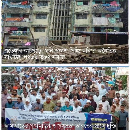
পতেঙ্গার কাটগড়ে ‘মনি প্রকাশ পিচ্ছি মনি’র অনৈতিক
সাম্রাজ্যে পথভ্রষ্ট তরুণ সমাজ,
জামায়াতের গণমিছিল ও পথসভা ভারতের সাথে চুক্তি