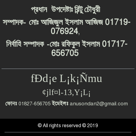
প্রধান
উপদেষ্টাঃ
রিন্টু
চৌধুরী
-
01719-
সম্পাদক
মোঃ
আজিজুল
ইসলাম
আজিজ
076924
,
-
01717-
নির্বাহি
সম্পাদক
মোঃ
রফিকুল
ইসলাম
656705
fÐd¡e L¡k¡Ñmu
¢jlf¤l-13,Y¡L¡
ফোনঃ
01827-656705
ইমেইলঃ
anusondan2@gmail.com
© All rights reserved © 2019