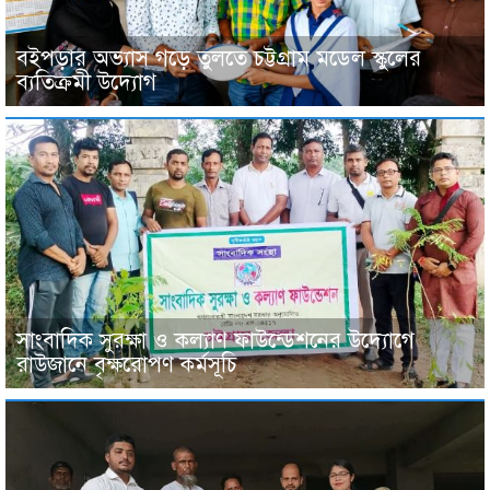
বইপড়ার অভ্যাস গড়ে তুলতে চট্টগ্রাম মডেল স্কুলের
ব্যতিক্রমী উদ্যোগ
সাংবাদিক সুরক্ষা ও কল্যাণ ফাউন্ডেশনের উদ্যোগে
রাউজানে বৃক্ষরোপণ কর্মসূচি