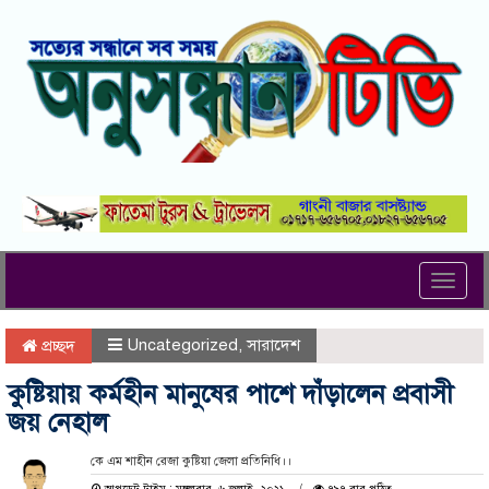
Toggl
navig
Uncategorized
,
সারাদেশ
প্রচ্ছদ
কুষ্টিয়ায় কর্মহীন মানুষের পাশে দাঁড়ালেন প্রবাসী
জয় নেহাল
কে এম শাহীন রেজা কুষ্টিয়া জেলা প্রতিনিধি।।
আপডেট টাইম : মঙ্গলবার, ৬ জুলাই, ২০২১
৭৯৭ বার পঠিত