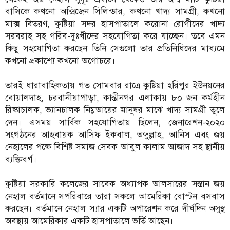
বাসিকে কখনো অক্সিজেন সিলিন্ডার, কখনো খাদ্য সামগ্রী, কখনো
মাক্স বিতরণ, কুষ্টিয়া সদর হাসপাতালে করোনা রোগীদের খাদ্য
সরবরাহ সহ গরিব-দুঃখীদের সহযোগিতা করে যাচ্ছেন। তবে এমন
কিছু সহযোগিতা করছেন তিনি সেগুলো তার প্রতিনিধিদের মাধ্যমে
কখনো প্রকাশ্যে কখনো অগোচরে।
তারই ধারাবাহিকতায় গত সোমবার রাত্রে কুষ্টিয়া হরিপুর ইউনয়নের
বোয়ালদাহ, চরবানীয়াপাড়া, কান্তীনগর এলাকায় ৮০ জন কর্মহীন
রিস্কাচালক, ভ্যানচালক নিম্নআয়ের মানুষর মাঝে খাদ্য সামগ্রী তুলে
দেন। এসময় সার্বিক সহযোগিতায় ছিলেন, জেনারেশন-২০২০
সংগঠনের আহবায়ক আসিফ ইকবাল, অব্দুল্লাহ, আনিস এবং জয়
নেহালের পক্ষে বিশিষ্ট সমাজ সেবক আবুল কালাম আজাদ সহ স্থানীয়
ব্যক্তিবর্গ।
কুষ্টিয়া সরকারি কলেজের সাবেক অধ্যাপক আলসারের সন্তান জয়
নেহাল বর্তমানে সপরিবারে তারা সকলে আমেরিকা বোস্টন বসবাস
করছেন। বর্তমানে নেহাল স্যার একটি অপারেশন করে দীর্ঘদিন অসুস্থ
অবস্থায় আমেরিকার একটি হাসপাতালে ভর্তি আছেন।