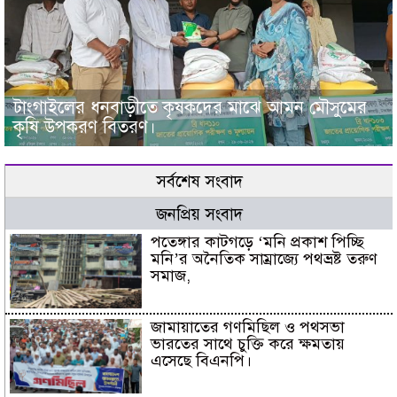
টাংগাইলের ধনবাড়ীতে কৃষকদের মাঝে আমন মৌসুমের
কৃষি উপকরণ বিতরণ।
সর্বশেষ সংবাদ
জনপ্রিয় সংবাদ
পতেঙ্গার কাটগড়ে ‘মনি প্রকাশ পিচ্ছি
মনি’র অনৈতিক সাম্রাজ্যে পথভ্রষ্ট তরুণ
সমাজ,
জামায়াতের গণমিছিল ও পথসভা
ভারতের সাথে চুক্তি করে ক্ষমতায়
এসেছে বিএনপি।