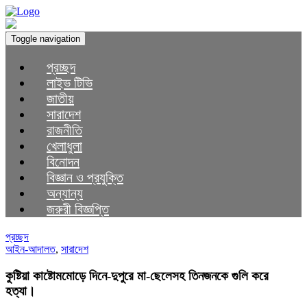
Toggle navigation
প্রচ্ছদ
লাইভ টিভি
জাতীয়
সারাদেশ
রাজনীতি
খেলাধুলা
বিনোদন
বিজ্ঞান ও প্রযুক্তি
অন্যান্য
জরুরী বিজ্ঞপ্তি
প্রচ্ছদ
আইন-আদালত
,
সারাদেশ
কুষ্টিয়া কাষ্টোমমোড়ে দিনে-দুপুরে মা-ছেলেসহ তিনজনকে গুলি করে
হত্যা।