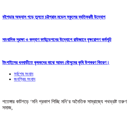
বইপড়ার অভ্যাস গড়ে তুলতে চট্টগ্রাম মডেল স্কুলের ব্যতিক্রমী উদ্যোগ
সাংবাদিক সুরক্ষা ও কল্যাণ ফাউন্ডেশনের উদ্যোগে রাউজানে বৃক্ষরোপণ কর্মসূচি
টাংগাইলের ধনবাড়ীতে কৃষকদের মাঝে আমন মৌসুমের কৃষি উপকরণ বিতরণ।
সর্বশেষ সংবাদ
জনপ্রিয় সংবাদ
পতেঙ্গার কাটগড়ে ‘মনি প্রকাশ পিচ্ছি মনি’র অনৈতিক সাম্রাজ্যে পথভ্রষ্ট তরুণ
সমাজ,