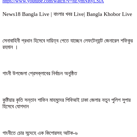
https://www.youtube.com/watch?v=hEymNRyLSiA
News18 Bangla Live | বাংলার খবর Live| Bangla Khobor Live
সেনাবাহিনী প্রধান হিসেবে দায়িত্ব পেতে যাচ্ছেন লেফটেন্যান্ট জেনারেল শফিকুর
রহমান ।
গাংনী উপজেলা প্রেসক্লাবের নির্বাচন অনুষ্ঠিত
কুষ্টিয়ার কৃতি সন্তান শাফিন মাহমুদের পিবিআই ঢাকা জেলার নতুন পুলিশ সুপার
হিসেবে যোগদান
গাংনীতে চোর সন্দেহে এক কিশোরসহ আটক-৬