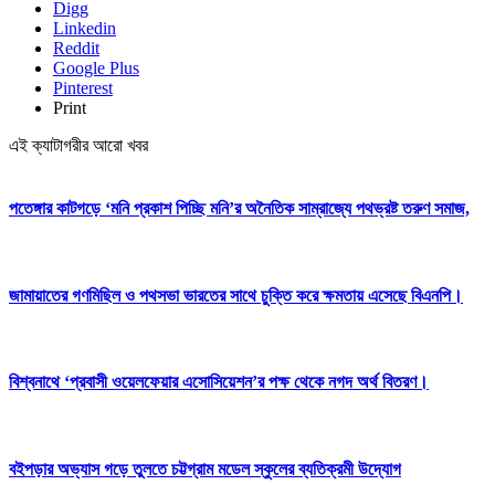
Digg
Linkedin
Reddit
Google Plus
Pinterest
Print
এই ক্যাটাগরীর আরো খবর
পতেঙ্গার কাটগড়ে ‘মনি প্রকাশ পিচ্ছি মনি’র অনৈতিক সাম্রাজ্যে পথভ্রষ্ট তরুণ সমাজ,
জামায়াতের গণমিছিল ও পথসভা ভারতের সাথে চুক্তি করে ক্ষমতায় এসেছে বিএনপি।
বিশ্বনাথে ‘প্রবাসী ওয়েলফেয়ার এসোসিয়েশন’র পক্ষ থেকে নগদ অর্থ বিতরণ।
বইপড়ার অভ্যাস গড়ে তুলতে চট্টগ্রাম মডেল স্কুলের ব্যতিক্রমী উদ্যোগ