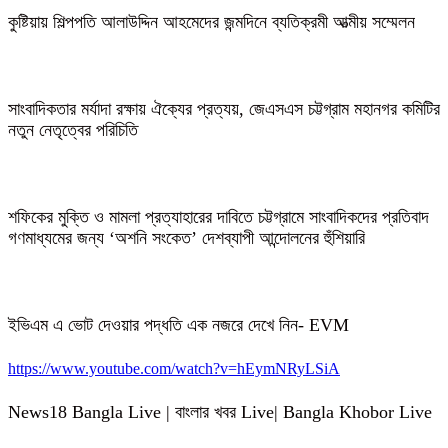
কুষ্টিয়ায় শিল্পপতি আলাউদ্দিন আহমেদের জন্মদিনে ব্যতিক্রমী আত্মীয় সম্মেলন
সাংবাদিকতার মর্যাদা রক্ষায় ঐক্যের প্রত্যয়, জেএসএস চট্টগ্রাম মহানগর কমিটির
নতুন নেতৃত্বের পরিচিতি
শফিকের মুক্তি ও মামলা প্রত্যাহারের দাবিতে চট্টগ্রামে সাংবাদিকদের প্রতিবাদ
গণমাধ্যমের জন্য ‘অশনি সংকেত’ দেশব্যাপী আন্দোলনের হুঁশিয়ারি
ইভিএম এ ভোট দেওয়ার পদ্ধতি এক নজরে দেখে নিন- EVM
https://www.youtube.com/watch?v=hEymNRyLSiA
News18 Bangla Live | বাংলার খবর Live| Bangla Khobor Live