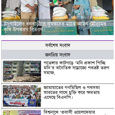
টাংগাইলের ধনবাড়ীতে কৃষকদের মাঝে আমন মৌসুমের
কৃষি উপকরণ বিতরণ।
সর্বশেষ সংবাদ
জনপ্রিয় সংবাদ
পতেঙ্গার কাটগড়ে ‘মনি প্রকাশ পিচ্ছি
মনি’র অনৈতিক সাম্রাজ্যে পথভ্রষ্ট তরুণ
সমাজ,
জামায়াতের গণমিছিল ও পথসভা
ভারতের সাথে চুক্তি করে ক্ষমতায়
এসেছে বিএনপি।
বিশ্বনাথে ‘প্রবাসী ওয়েলফেয়ার