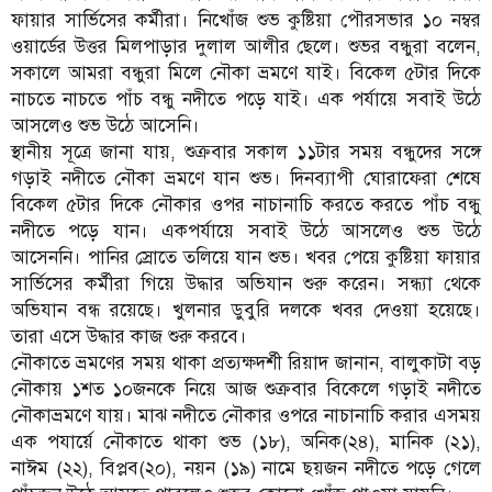
ফায়ার সার্ভিসের কর্মীরা। নিখোঁজ শুভ কুষ্টিয়া পৌরসভার ১০ নম্বর
ওয়ার্ডের উত্তর মিলপাড়ার দুলাল আলীর ছেলে। শুভর বন্ধুরা বলেন,
সকালে আমরা বন্ধুরা মিলে নৌকা ভ্রমণে যাই। বিকেল ৫টার দিকে
নাচতে নাচতে পাঁচ বন্ধু নদীতে পড়ে যাই। এক পর্যায়ে সবাই উঠে
আসলেও শুভ উঠে আসেনি।
স্থানীয় সূত্রে জানা যায়, শুক্রবার সকাল ১১টার সময় বন্ধুদের সঙ্গে
গড়াই নদীতে নৌকা ভ্রমণে যান শুভ। দিনব্যাপী ঘোরাফেরা শেষে
বিকেল ৫টার দিকে নৌকার ওপর নাচানাচি করতে করতে পাঁচ বন্ধু
নদীতে পড়ে যান। একপর্যায়ে সবাই উঠে আসলেও শুভ উঠে
আসেননি। পানির স্রোতে তলিয়ে যান শুভ। খবর পেয়ে কুষ্টিয়া ফায়ার
সার্ভিসের কর্মীরা গিয়ে উদ্ধার অভিযান শুরু করেন। সন্ধ্যা থেকে
অভিযান বন্ধ রয়েছে। খুলনার ডুবুরি দলকে খবর দেওয়া হয়েছে।
তারা এসে উদ্ধার কাজ শুরু করবে।
নৌকাতে ভ্রমণের সময় থাকা প্রত্যক্ষদর্শী রিয়াদ জানান, বালুকাটা বড়
নৌকায় ১শত ১০জনকে নিয়ে আজ শুক্রবার বিকেলে গড়াই নদীতে
নৌকাভ্রমণে যায়। মাঝ নদীতে নৌকার ওপরে নাচানাচি করার এসময়
এক পযার্য়ে নৌকাতে থাকা শুভ (১৮), অনিক(২৪), মানিক (২১),
নাঈম (২২), বিপ্লব(২০), নয়ন (১৯) নামে ছয়জন নদীতে পড়ে গেলে