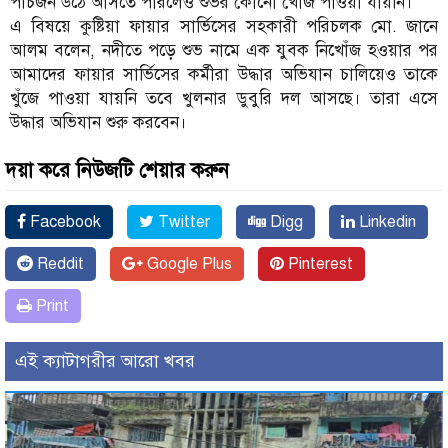
পাঁচজন উঠে আসতে পারলেও শুভর কোনো খোঁজ পাওয়া যায়নি।
এ বিষয়ে কুষ্টিয়া ফায়ার সার্ভিসের সহকারী পরিচলক মো. জানে
আলম বলেন, নদীতে পড়ে শুভ নামে এক যুবক নিখোঁজ হওয়ার পর
আমাদের ফায়ার সার্ভিসের কর্মীরা উদ্ধার অভিযান চালিয়েও তাকে
খুঁজে পাওয়া যায়নি তবে খুলনার ডুবুরি দল আসছে। তারা এসে
উদ্ধার অভিযান শুরু করবেন।
দয়া করে নিউজটি শেয়ার করুন
Facebook
Twitter
Digg
Linkedin
Reddit
Google Plus
Pinterest
Print
এই ক্যাটাগরীর আরো খবর