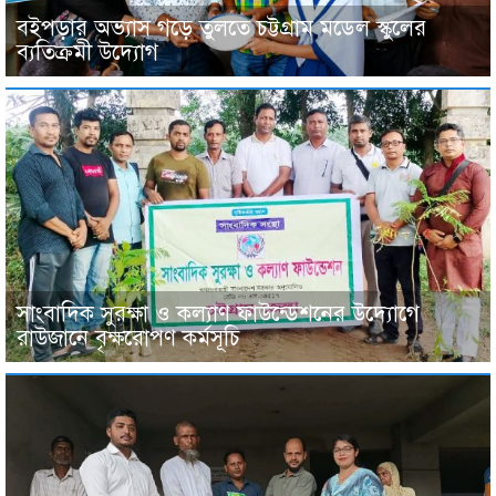
বইপড়ার অভ্যাস গড়ে তুলতে চট্টগ্রাম মডেল স্কুলের
ব্যতিক্রমী উদ্যোগ
সাংবাদিক সুরক্ষা ও কল্যাণ ফাউন্ডেশনের উদ্যোগে
রাউজানে বৃক্ষরোপণ কর্মসূচি