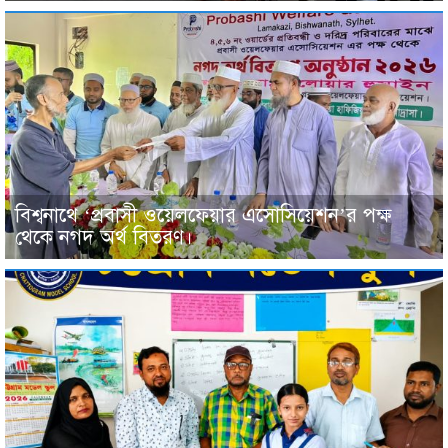
বিশ্বনাথে ‘প্রবাসী ওয়েলফেয়ার এসোসিয়েশন’র পক্ষ
থেকে নগদ অর্থ বিতরণ।