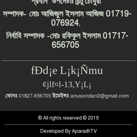
প্রধান
উপদেষ্টাঃ
রিন্টু
চৌধুরী
-
01719-
সম্পাদক
মোঃ
আজিজুল
ইসলাম
আজিজ
076924
,
-
01717-
নির্বাহি
সম্পাদক
মোঃ
রফিকুল
ইসলাম
656705
fÐd¡e L¡k¡Ñmu
¢jlf¤l-13,Y¡L¡
ফোনঃ
01827-656705
ইমেইলঃ
anusondan2@gmail.com
© All rights reserved © 2019
Developed By
AparadhTV