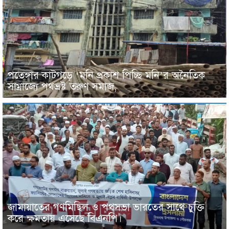
পতেঙ্গার কাটগড়ে ‘মনি প্রকাশ পিচ্ছি মনি’র অনৈতিক
সাম্রাজ্যে পথভ্রষ্ট তরুণ সমাজ,
জামায়াতের গণমিছিল ও পথসভা ভারতের সাথে চুক্তি
করে ক্ষমতায় এসেছে বিএনপি।