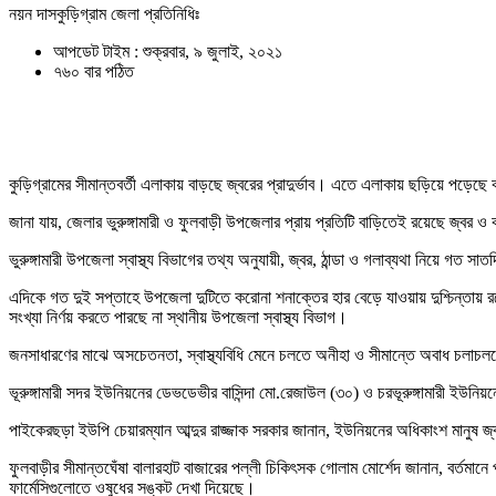
নয়ন দাসকুড়িগ্রাম জেলা প্রতিনিধিঃ
আপডেট টাইম : শুক্রবার, ৯ জুলাই, ২০২১
৭৬০ বার পঠিত
কুড়িগ্রামের সীমান্তবর্তী এলাকায় বাড়ছে জ্বরের প্রাদুর্ভাব। এতে এলাকায় ছড়িয়ে পড়
জানা যায়, জেলার ভুরুঙ্গামারী ও ফুলবাড়ী উপজেলার প্রায় প্রতিটি বাড়িতেই রয়েছে জ্বর ও
ভুরুঙ্গামারী উপজেলা স্বাস্থ্য বিভাগের তথ্য অনুযায়ী, জ্বর, ঠান্ডা ও গলাব্যথা নিয়ে গ
এদিকে গত দুই সপ্তাহে উপজেলা দুটিতে করোনা শনাক্তের হার বেড়ে যাওয়ায় দুশ্চিন্তায় র
সংখ্যা নির্ণয় করতে পারছে না স্থানীয় উপজেলা স্বাস্থ্য বিভাগ।
জনসাধারণের মাঝে অসচেতনতা, স্বাস্থ্যবিধি মেনে চলতে অনীহা ও সীমান্তে অবাধ চলাচ
ভূরুঙ্গামারী সদর ইউনিয়নের ডেভডেভীর বাসিন্দা মো.রেজাউল (৩০) ও চরভূরুঙ্গামারী ইউনি
পাইকেরছড়া ইউপি চেয়ারম্যান আব্দুর রাজ্জাক সরকার জানান, ইউনিয়নের অধিকাংশ মানুষ জ
ফুলবাড়ীর সীমান্তঘেঁষা বালারহাট বাজারের পল্লী চিকিৎসক গোলাম মোর্শেদ জানান, বর্তম
ফার্মেসিগুলোতে ওষুধের সঙ্কট দেখা দিয়েছে।