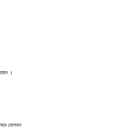
 রহমান ।
িসেবে যোগদান