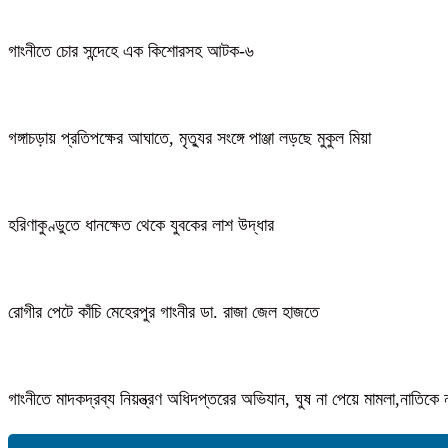
গাংনীতে চোর সন্দেহে এক কিশোরসহ আটক-৬
গঙ্গাচড়ায় প্রতিপক্ষের আঘাতে, মৃত্যুর সংঙ্গে পাঞ্জা লড়ছে মুকুল মিয়া
হরিণাকুণ্ডুতে ধানক্ষেত থেকে যুবকের লাশ উদ্ধার
রোগীর পেটে কাঁচি মেহেরপুর গাংনীর ডা. রাজা জেল হাজতে
গাংনীতে মাদকদ্রব্য নিয়ন্ত্রণ অধিদপ্তরের অভিযান, ঘুষ না পেয়ে মামলা,নাতি