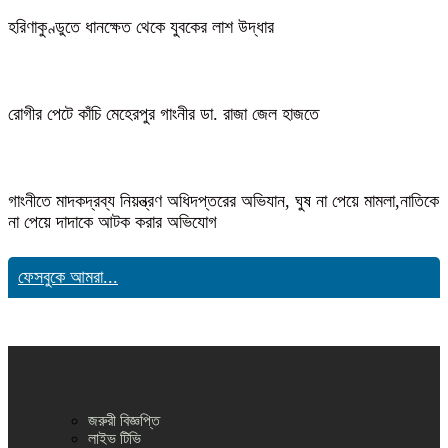
হরিণাকুণ্ডুতে ধানক্ষেত থেকে যুবকের লাশ উদ্ধার
রোগীর পেটে কাঁচি মেহেরপুর গাংনীর ডা. রাজা জেল হাজতে
গাংনীতে মাদকদ্রব্য নিয়ন্ত্রণ অধিদপ্তরের অভিযান, ঘুষ না পেয়ে মামলা,নাতিকে
না পেয়ে দাদাকে আটক করার অভিযোগ
ফেসবুকে আমরা...
জরুরী বিজ্ঞপ্তি
লাইভ টিভি