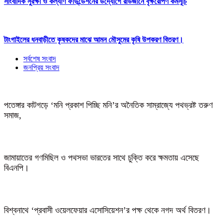
সাংবাদিক সুরক্ষা ও কল্যাণ ফাউন্ডেশনের উদ্যোগে রাউজানে বৃক্ষরোপণ কর্মসূচি
টাংগাইলের ধনবাড়ীতে কৃষকদের মাঝে আমন মৌসুমের কৃষি উপকরণ বিতরণ।
সর্বশেষ সংবাদ
জনপ্রিয় সংবাদ
পতেঙ্গার কাটগড়ে ‘মনি প্রকাশ পিচ্ছি মনি’র অনৈতিক সাম্রাজ্যে পথভ্রষ্ট তরুণ
সমাজ,
জামায়াতের গণমিছিল ও পথসভা ভারতের সাথে চুক্তি করে ক্ষমতায় এসেছে
বিএনপি।
বিশ্বনাথে ‘প্রবাসী ওয়েলফেয়ার এসোসিয়েশন’র পক্ষ থেকে নগদ অর্থ বিতরণ।