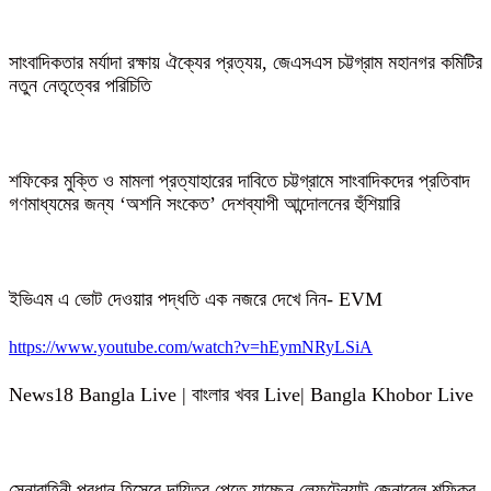
সাংবাদিকতার মর্যাদা রক্ষায় ঐক্যের প্রত্যয়, জেএসএস চট্টগ্রাম মহানগর কমিটির
নতুন নেতৃত্বের পরিচিতি
শফিকের মুক্তি ও মামলা প্রত্যাহারের দাবিতে চট্টগ্রামে সাংবাদিকদের প্রতিবাদ
গণমাধ্যমের জন্য ‘অশনি সংকেত’ দেশব্যাপী আন্দোলনের হুঁশিয়ারি
ইভিএম এ ভোট দেওয়ার পদ্ধতি এক নজরে দেখে নিন- EVM
https://www.youtube.com/watch?v=hEymNRyLSiA
News18 Bangla Live | বাংলার খবর Live| Bangla Khobor Live
সেনাবাহিনী প্রধান হিসেবে দায়িত্ব পেতে যাচ্ছেন লেফটেন্যান্ট জেনারেল শফিকুর