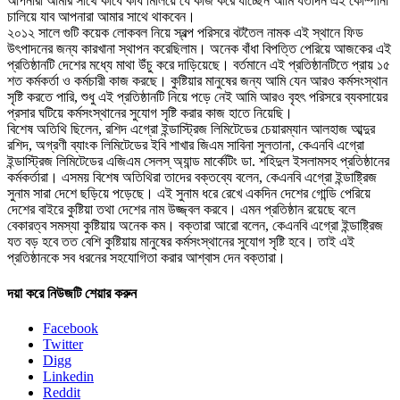
আপনারা আমার সাথে কাধে কাধ মিলিয়ে যে কাজ করে যাচ্ছেন আমি যতদিন এই কোম্পানী
চালিয়ে যাব আপনারা আমার সাথে থাকবেন।
২০১২ সালে গুটি কয়েক লোকবল নিয়ে স্বল্প পরিসরে বটতৈল নামক এই স্থানে ফিড
উৎপাদনের জন্য কারখানা স্থাপন করেছিলাম। অনেক বাঁধা বিপত্তি পেরিয়ে আজকের এই
প্রতিষ্ঠানটি দেশের মধ্যে মাথা উঁচু করে দাড়িয়েছে। বর্তমানে এই প্রতিষ্ঠানটিতে প্রায় ১৫
শত কর্মকর্তা ও কর্মচারী কাজ করছে। কুষ্টিয়ার মানুষের জন্য আমি যেন আরও কর্মসংস্থান
সৃষ্টি করতে পারি, শুধু এই প্রতিষ্ঠানটি নিয়ে পড়ে নেই আমি আরও বৃহৎ পরিসরে ব্যবসায়ের
প্রসার ঘটিয়ে কর্মসংস্থানের সুযোগ সৃষ্টি করার কাজ হাতে নিয়েছি।
বিশেষ অতিথি ছিলেন, রশিদ এগ্রো ইন্ডাস্ট্রিজ লিমিটেডের চেয়ারম্যান আলহাজ আব্দুর
রশিদ, অগ্রণী ব্যাংক লিমিটেডের ইবি শাখার জিএম সাবিনা সুলতানা, কেএনবি এগ্রো
ইন্ডাস্ট্রিজ লিমিটেডের এজিএম সেলস্ অ্যান্ড মার্কেটিং ডা. শহিদুল ইসলামসহ প্রতিষ্ঠানের
কর্মকর্তারা। এসময় বিশেষ অতিথিরা তাদের বক্তব্যে বলেন, কেএনবি এগ্রো ইন্ডাষ্ট্রিজ
সুনাম সারা দেশে ছড়িয়ে পড়েছে। এই সুনাম ধরে রেখে একদিন দেশের গোন্ডি পেরিয়ে
দেশের বাইরে কুষ্টিয়া তথা দেশের নাম উজ্জ্বল করবে। এমন প্রতিষ্ঠান রয়েছে বলে
বেকারত্ব সমস্যা কুষ্টিয়ায় অনেক কম। বক্তারা আরো বলেন, কেএনবি এগ্রো ইন্ডাষ্ট্রিজ
যত বড় হবে তত বেশি কুষ্টিয়ায় মানুষের কর্মসংস্থানের সুযোগ সৃষ্টি হবে। তাই এই
প্রতিষ্ঠানকে সব ধরনের সহযোগিতা করার আশ্বাস দেন বক্তারা।
দয়া করে নিউজটি শেয়ার করুন
Facebook
Twitter
Digg
Linkedin
Reddit