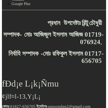
Google Plus
প্রধান
উপদেষ্টাঃ
রিন্টু
চৌধুরী
-
সম্পাদক
মোঃ
আজিজুল
ইসলাম
আজিজ
01719-
076924
,
-
নির্বাহি
সম্পাদক
মোঃ
রফিকুল
ইসলাম
01717-
656705
fÐd¡e L¡k¡Ñmu
¢jlf¤l-13,Y¡L¡
ফোনঃ
01827-656705
ইমেইলঃ
anusondan2@gmail.com