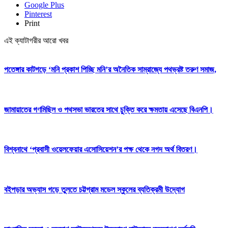
Google Plus
Pinterest
Print
এই ক্যাটাগরীর আরো খবর
পতেঙ্গার কাটগড়ে ‘মনি প্রকাশ পিচ্ছি মনি’র অনৈতিক সাম্রাজ্যে পথভ্রষ্ট তরুণ সমাজ,
জামায়াতের গণমিছিল ও পথসভা ভারতের সাথে চুক্তি করে ক্ষমতায় এসেছে বিএনপি।
বিশ্বনাথে ‘প্রবাসী ওয়েলফেয়ার এসোসিয়েশন’র পক্ষ থেকে নগদ অর্থ বিতরণ।
বইপড়ার অভ্যাস গড়ে তুলতে চট্টগ্রাম মডেল স্কুলের ব্যতিক্রমী উদ্যোগ