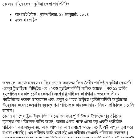
কে এম শাহিন রেজা, কুষ্টিয়া জেলা প্রতিনিধিঃ
আপডেট টাইম : বৃহস্পতিবার, ১১ জানুয়ারী, ২০২৪
২৩৭ বার পঠিত
জমকালো আয়োজনের মধ্য দিয়ে দেশের অন্যতম ফিড তৈরীর প্রতিষ্ঠান কুষ্টিয়া কেএনবি
এগ্রো ইন্ডাষ্ট্রিজ লিমিটেড এর ১২তম প্রতিষ্ঠাবার্ষিকী পালিত হয়েছে। গত ১১ তারিখ
বৃহস্পতিবার সকাল ১১টায় কেএনবি এগ্রো ইন্ডাষ্ট্রিজ কারাখানা চত্তরে জাতীয় ও
প্রতিষ্ঠানের পতাকা উত্তোলন এবং বেলুন ও পায়রা উড়িয়ে প্রতিষ্ঠাবার্ষিকী অনুষ্ঠানের
উদ্বোধন করেন কেএনবির ব্যবস্থাপনা পরিচালক কামরুজ্জামান নাসির ও পরিচালক চামেলি
জামান।
কেএনবি এগ্রো ইন্ডাষ্ট্রিজ লিঃ এর ১২ তম বছর পূর্তি উৎসব উপলক্ষে প্রতিষ্ঠানের
ব্যবস্থাপনা পরিচালক নাসির বলেন, আমার একার পক্ষে এতো বড় একটি প্রতিষ্ঠান
পরিচালনা করা সম্ভব নয়, আজ আপনারা আমার পাশে আছেন বলেই এই অগ্রযাত্রা ধরে
রাখতে পেরেছি। এর দাবীদার আমি একা নই এর দাবীদার কেএনবি পরিবারের সকলেই।