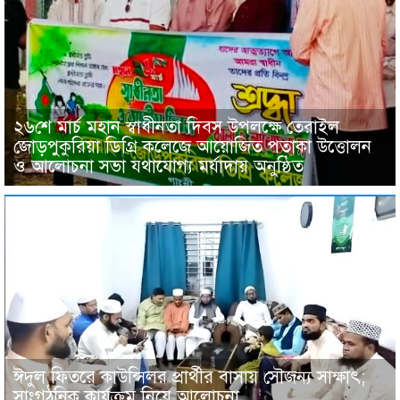
২৬শে মার্চ মহান স্বাধীনতা দিবস উপলক্ষে তেরাইল
জোড়পুকুরিয়া ডিগ্রি কলেজে আয়োজিত পতাকা উত্তোলন
ও আলোচনা সভা যথাযোগ্য মর্যাদায় অনুষ্ঠিত
ঈদুল ফিতরে কাউন্সিলর প্রার্থীর বাসায় সৌজন্য সাক্ষাৎ;
সাংগঠনিক কার্যক্রম নিয়ে আলোচনা