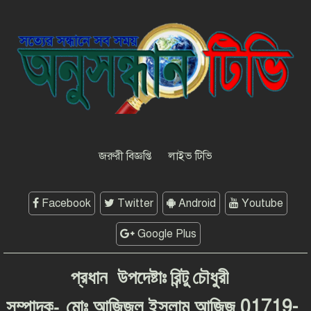
সাংবাদিকতার মর্যাদা রক্ষায় ঐক্যের
প্রত্যয়, জেএসএস চট্টগ্রাম মহানগর
কমিটির নতুন নেতৃত্বের পরিচিতি
শফিকের মুক্তি ও মামলা প্রত্যাহারের
দাবিতে চট্টগ্রামে সাংবাদিকদের প্রতিবাদ
গণমাধ্যমের জন্য ‘অশনি সংকেত’
দেশব্যাপী আন্দোলনের হুঁশিয়ারি
জরুরী বিজ্ঞপ্তি
লাইভ টিভি
Facebook
Twitter
Android
Youtube
Google Plus
প্রধান
উপদেষ্টাঃ
রিন্টু
চৌধুরী
-
01719-
সম্পাদক
মোঃ
আজিজুল
ইসলাম
আজিজ