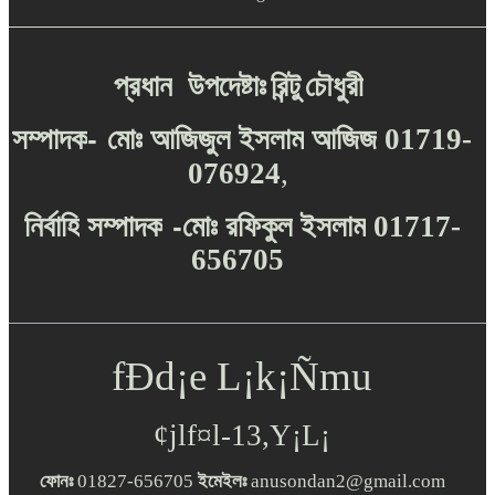
প্রধান
উপদেষ্টাঃ
রিন্টু
চৌধুরী
-
সম্পাদক
মোঃ
আজিজুল
ইসলাম
আজিজ
01719-
076924
,
-
নির্বাহি
সম্পাদক
মোঃ
রফিকুল
ইসলাম
01717-
656705
fÐd¡e L¡k¡Ñmu
¢jlf¤l-13,Y¡L¡
ফোনঃ
01827-656705
ইমেইলঃ
anusondan2@gmail.com