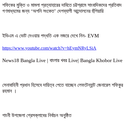
শফিকের মুক্তি ও মামলা প্রত্যাহারের দাবিতে চট্টগ্রামে সাংবাদিকদের প্রতিবাদ
গণমাধ্যমের জন্য ‘অশনি সংকেত’ দেশব্যাপী আন্দোলনের হুঁশিয়ারি
ইভিএম এ ভোট দেওয়ার পদ্ধতি এক নজরে দেখে নিন- EVM
https://www.youtube.com/watch?v=hEymNRyLSiA
News18 Bangla Live | বাংলার খবর Live| Bangla Khobor Live
সেনাবাহিনী প্রধান হিসেবে দায়িত্ব পেতে যাচ্ছেন লেফটেন্যান্ট জেনারেল শফিকুর
রহমান ।
গাংনী উপজেলা প্রেসক্লাবের নির্বাচন অনুষ্ঠিত