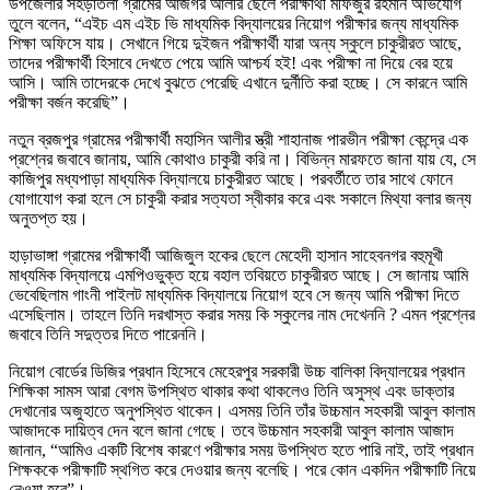
উপজেলার সহড়াতলা গ্রামের আজগর আলীর ছেলে পরীক্ষার্থী মফিজুর রহমান অভিযোগ
তুলে বলেন, “এইচ এম এইচ ভি মাধ্যমিক বিদ্যালয়ের নিয়োগ পরীক্ষার জন্য মাধ্যমিক
শিক্ষা অফিসে যায়। সেখানে গিয়ে দুইজন পরীক্ষার্থী যারা অন্য স্কুলে চাকুরীরত আছে,
তাদের পরীক্ষার্থী হিসাবে দেখতে পেয়ে আমি আশ্চর্য হই! এবং পরীক্ষা না দিয়ে বের হয়ে
আসি। আমি তাদেরকে দেখে বুঝতে পেরেছি এখানে দুর্নীতি করা হচ্ছে। সে কারনে আমি
পরীক্ষা বর্জন করেছি”।
নতুন ব্রজপুর গ্রামের পরীক্ষার্থী মহাসিন আলীর স্ত্রী শাহানাজ পারভীন পরীক্ষা কেন্দ্রে এক
প্রশ্নের জবাবে জানায়, আমি কোথাও চাকুরী করি না। বিভিন্ন মারফতে জানা যায় যে, সে
কাজিপুর মধ্যপাড়া মাধ্যমিক বিদ্যালয়ে চাকুরীরত আছে। পরবর্তীতে তার সাথে ফোনে
যোগাযোগ করা হলে সে চাকুরী করার সত্যতা স্বীকার করে এবং সকালে মিথ্যা বলার জন্য
অনুতপ্ত হয়।
হাড়াভাঙ্গা গ্রামের পরীক্ষার্থী আজিজুল হকের ছেলে মেহেদী হাসান সাহেবনগর বহুমূখী
মাধ্যমিক বিদ্যালয়ে এমপিওভুক্ত হয়ে বহাল তবিয়তে চাকুরীরত আছে। সে জানায় আমি
ভেবেছিলাম গাংনী পাইলট মাধ্যমিক বিদ্যালয়ে নিয়োগ হবে সে জন্য আমি পরীক্ষা দিতে
এসেছিলাম। তাহলে তিনি দরখাস্ত করার সময় কি স্কুলের নাম দেখেননি ? এমন প্রশ্নের
জবাবে তিনি সদুত্তর দিতে পারেননি।
নিয়োগ বোর্ডের ডিজির প্রধান হিসেবে মেহেরপুর সরকারী উচ্চ বালিকা বিদ্যালয়ের প্রধান
শিক্ষিকা সামস আরা বেগম উপস্থিত থাকার কথা থাকলেও তিনি অসুস্থ এবং ডাক্তার
দেখানোর অজুহাতে অনুপস্থিত থাকেন। এসময় তিনি তাঁর উচ্চমান সহকারী আবুল কালাম
আজাদকে দায়িত্ব দেন বলে জানা গেছে। তবে উচ্চমান সহকারী আবুল কালাম আজাদ
জানান, “আমিও একটি বিশেষ কারণে পরীক্ষার সময় উপস্থিত হতে পারি নাই, তাই প্রধান
শিক্ষককে পরীক্ষাটি স্থগিত করে দেওয়ার জন্য বলেছি। পরে কোন একদিন পরীক্ষাটি নিয়ে
নেওয়া হবে”।