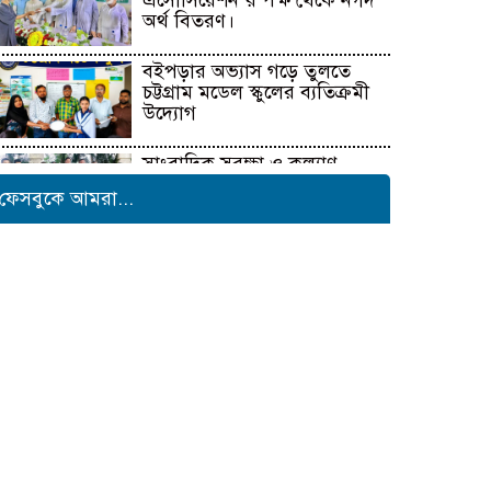
এসোসিয়েশন’র পক্ষ থেকে নগদ
অর্থ বিতরণ।
বইপড়ার অভ্যাস গড়ে তুলতে
চট্টগ্রাম মডেল স্কুলের ব্যতিক্রমী
উদ্যোগ
সাংবাদিক সুরক্ষা ও কল্যাণ
ফাউন্ডেশনের উদ্যোগে রাউজানে
ফেসবুকে আমরা...
বৃক্ষরোপণ কর্মসূচি
টাংগাইলের ধনবাড়ীতে কৃষকদের
মাঝে আমন মৌসুমের কৃষি
উপকরণ বিতরণ।
মাদকের বিরুদ্ধে সমন্বিত জাতীয়
উদ্যোগের ডাক ইনফো বাংলার
কুষ্টিয়ায় শিল্পপতি আলাউদ্দিন
আহমেদের জন্মদিনে ব্যতিক্রমী
আত্মীয় সম্মেলন