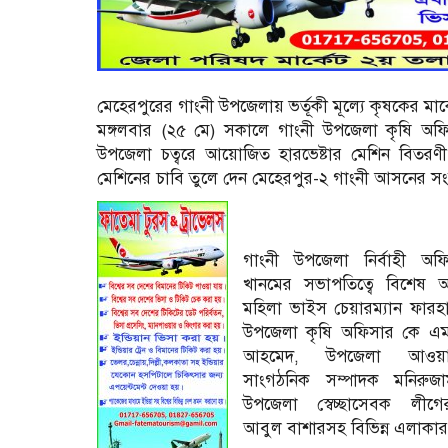
মেহেরপুরের গাংনী উপজেলায় ভর্তূকী মূল্যে কৃষকের মাঝে
মঙ্গলবার (২৫ মে) সকালে গাংনী উপজেলা কৃষি অফিস
উপজেলা চত্বরে আয়োজিত হারভেষ্টার মেশিন বিতরণী অ
মেশিনের চাবি তুলে দেন মেহেরপুর-২ গাংনী আসনের স
গাংনী উপজেলা নির্বাহী অফ
খানমের সভাপতিত্বে বিশেষ অ
মহিলা ভাইস চেয়ারম্যান ফারহ
উপজেলা কৃষি অফিসার কে এম 
আহমেদ, উপজেলা আওয়া
সাংগঠনিক সম্পাদক মনিরুজ
উপজেলা স্বেচ্ছাসেবক লী
আবুল বাশারসহ বিভিন্ন এলাকার 