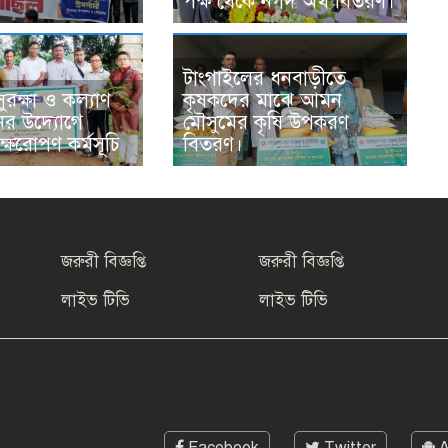
পক্ষ থেকে নগদ অর্থ বিতরণ।
টাংগাইলের ধনবাড়ীতে
ুরক্ষা ও কল্যাণ
কৃষকদের মাঝে আমন
ের উদ্যোগে
মৌসুমের কৃষি উপকরণ
ক্ষরোপণ কর্মসূচি
বিতরণ।
জরুরী বিজ্ঞপ্তি
জরুরী বিজ্ঞপ্তি
লাইভ টিভি
লাইভ টিভি