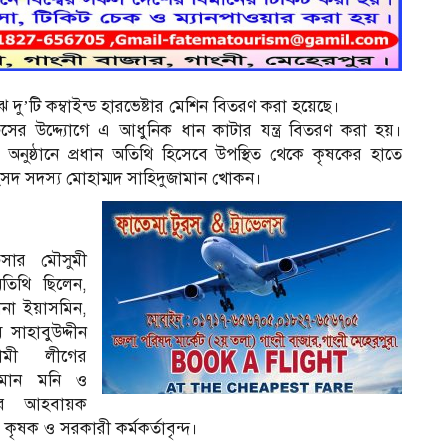
 দু’টি কম্বাইন্ড হারভেষ্টার মেশিন বিতরণ করা হয়েছে।
ের উদ্দ্যোগে এ আধুনিক ধান কাটার যন্ত্র বিতরণ করা হয়।
নুষ্ঠানে প্রধান অতিথি হিসেবে উপস্থিত থেকে কৃষকের হাতে
ংসদ সদস্য মোহাম্মদ সাহিদুজামান খোকন।
িসার মৌসুমী
তিথি ছিলেন,
ানা ইয়াসমিন,
সাহাবুউদ্দীন
মী লীগের
ামান মনি ও
গের আহবায়ক
কৃষক ও সরকারী কর্মকর্তাবৃন্দ।