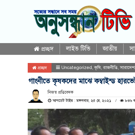
লাইভ টিভি
জাতীয়
স
প্রচ্ছদ
Uncategorized
,
কৃষি
,
রাজনীতি
,
সারাদেশ
প্রচ্ছদ
গাংনীতে কৃষকদের মাঝে কম্বাইন্ড হারভেষ
নিজস্ব প্রতিবেদক
আপডেট টাইম : মঙ্গলবার, ২৫ মে, ২০২১
৮৪৬ ব