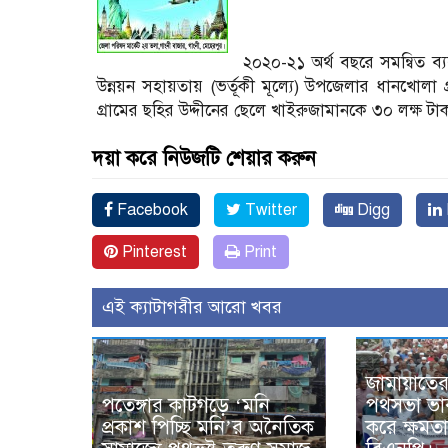
২০২০-২১ অর্থ বছরে সমন্বিত ব্য
উন্নয়ন সহায়তায় (ভর্তূকী মূল্যে) উপজেলার ধানখোল
গ্রামের ছহির উদ্দীনের ছেলে খাইরুজামানকে ৩০ লক্ষ টাক
দয়া করে নিউজটি শেয়ার করুন
Facebook
Twitter
Digg
Pinterest
Print
এই ক্যাটাগরীর আরো খবর
জামায়াতে
পতেঙ্গার কাটগড়ে ‘মনি
পথসভা ভার
প্রকাশ পিচ্ছি মনি’র অনৈতিক
করে ক্ষমত