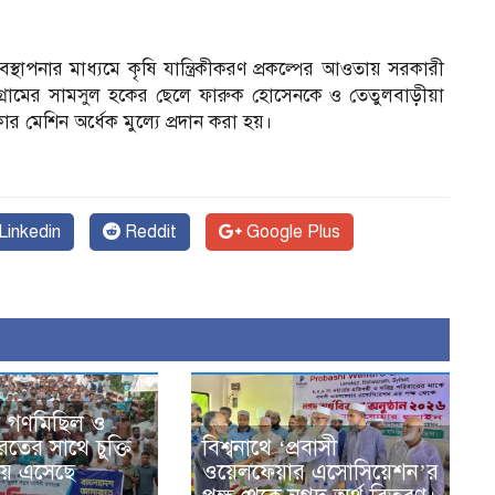
বস্থাপনার মাধ্যমে কৃষি যান্ত্রিকীকরণ প্রকল্পের আওতায় সরকারী
া গ্রামের সামসুল হকের ছেলে ফারুক হোসেনকে ও তেতুলবাড়ীয়া
ার মেশিন অর্ধেক মুল্যে প্রদান করা হয়।
Linkedin
Reddit
Google Plus
র গণমিছিল ও
তের সাথে চুক্তি
বিশ্বনাথে ‘প্রবাসী
ায় এসেছে
ওয়েলফেয়ার এসোসিয়েশন’র