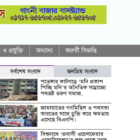
 ও প্রযুক্তি
অন্যান্য
জরুরী বিজ্ঞপ্তি
সর্বশেষ সংবাদ
জনপ্রিয় সংবাদ
পতেঙ্গার কাটগড়ে ‘মনি প্রকাশ
পিচ্ছি মনি’র অনৈতিক সাম্রাজ্যে
পথভ্রষ্ট তরুণ সমাজ,
জামায়াতের গণমিছিল ও পথসভা
ভারতের সাথে চুক্তি করে ক্ষমতায়
এসেছে বিএনপি।
বিশ্বনাথে ‘প্রবাসী ওয়েলফেয়ার