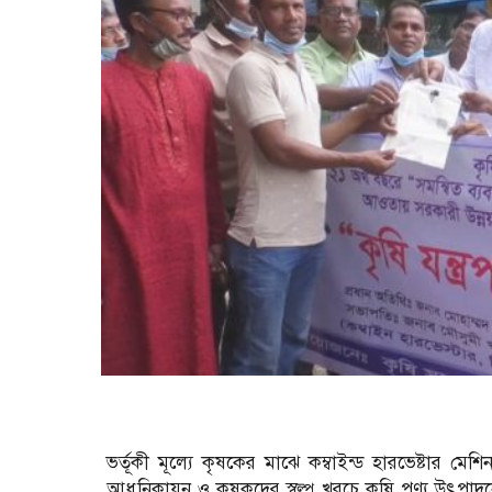
ভর্তূকী মূল্যে কৃষকের মাঝে কম্বাইন্ড হারভেষ্টার ম
আধুনিকায়ন ও কৃষকদের স্বল্প খরচে কৃষি পণ্য উৎপাদনে