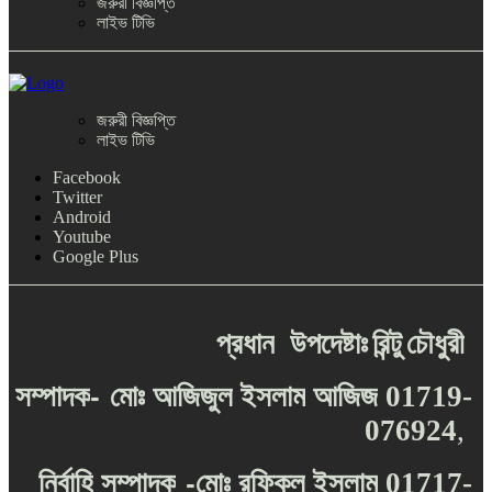
জরুরী বিজ্ঞপ্তি
লাইভ টিভি
জরুরী বিজ্ঞপ্তি
লাইভ টিভি
Facebook
Twitter
Android
Youtube
Google Plus
প্রধান
উপদেষ্টাঃ
রিন্টু
চৌধুরী
-
সম্পাদক
মোঃ
আজিজুল
ইসলাম
আজিজ
01719-
076924
,
-
নির্বাহি
সম্পাদক
মোঃ
রফিকুল
ইসলাম
01717-