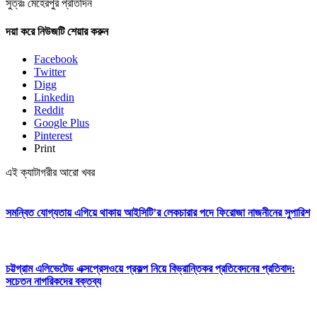
সুত্রঃ মেহেরপুর প্রতিদিন
দয়া করে নিউজটি শেয়ার করুন
Facebook
Twitter
Digg
Linkedin
Reddit
Google Plus
Pinterest
Print
এই ক্যাটাগরীর আরো খবর
সমন্বিত যোগ্যতায় এগিয়ে থাকায় আইসিটি’র লেকচারার পদে ফিরোজা নাজনীনের সুপারিশ
চট্টগ্রাম এলিভেটেড এক্সপ্রেসওয়ে প্রকল্প নিয়ে বিভ্রান্তিকর প্রতিবেদনের প্রতিবাদ:
সচেতন নাগরিকদের বক্তব্য