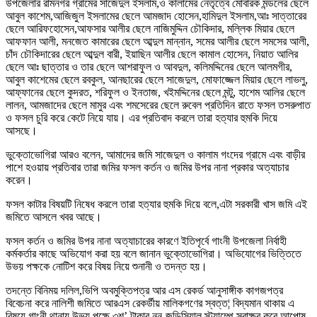
উপজেলার রামনগর গ্রামের সাজেদুল ইসলাম,ও কালামের নেতৃত্বে মোবারক মন্ডলের ছেলে
আবুল কাশেম,আজিজুল ইসলামের ছেলে আমজাদ হোসেন,হামিদুল ইসলাম,আঃ সাত্তারের
ছেলে আরিফহোসেন,আফসার আলীর ছেলে নাজিমুদ্দিন চৌকিদার, মল্লিক মিয়ার ছেলে
আফফান আলী, মনজেত কামারের ছেলে আব্দুল মান্নান, সমের আলীর ছেলে সমসের আলী,
চাঁদ চৌকিদারের ছেলে আব্দুল বারী, ইয়াছিন আলীর ছেলে কামাল হোসেন, নিয়াত আলির
ছেলে আঃ ছাত্তার ও তার ছেলে আশরাফুল ও আবদুল, কলিমদ্দিনের ছেলে আলমগীর,
আবুল কাশেমের ছেলে রবকুল, আনছারের ছেলে সাজেদুল, মোফাজ্জেল মিয়ার ছেলে লাভলু,
আফ্ফানের ছেলে কুদরত, শরিফুল ও ইনতাজ, খইমদ্দিনের ছেলে মন্টু, হাশেম আলির ছেলে
লালন, আমজাদের ছেলে মামুর এবং শমসেরের ছেলে রুবেল প্রতিদিন রাতে ফসল তসরুপাত
ও ফসল চুরি করে কেটে নিয়ে যায়। এর প্রতিবাদ করলে তারা হত্যার হুমকি দিয়ে
আসছে।
ভুক্তোভোগিরা আরও বলেন, আমাদের জমি সাজেদুল ও কালাম গংদের গ্রামে এবং বাড়ীর
পাশে হওয়ায় প্রতিবার তারা জমির ফসল কর্তন ও জমির উপর নানা প্রকার অত্যাচার
করেন।
ফসল কাটার বিষয়টি নিষেধ করলে তারা হত্যার হুমকি দিয়ে বলে,এটা সরকারী খাস জমি এই
জমিতে আসলে খবর আছে।
ফসল কর্তন ও জমির উপর নানা অত্যাচারের কারণে ইতিপৃর্বে গাংনী উপজেলা নির্বাহী
কর্মকর্তার কাছে অভিযোগ করা হয় বলে জানান ভুক্তোভোগিরা। অভিযোগের ভিত্তিতে
উভয় পক্ষকে নোটিশ করে বিষয় নিয়ে শুনানী ও তদন্ত হয়।
তদন্তে বিনিময় দলিল,ভিপি অবমুক্তিপত্র আর এস রেকর্ড আনুসাঙ্গীক কাগজপত্র
বিবেচনা করে নালিশী জমিতে আরএস রেকর্ডীয় মালিকগণের স্বত্ত¦ বিদ্যমান থাকায় এ
বিষয়ে গাংনী থানায় উভয় পক্ষে ৩শ’ টাকার নন-জুডিসিয়াল স্ট্যাম্পে স্বাক্ষর করে আপোষ