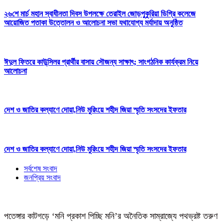
২৬শে মার্চ মহান স্বাধীনতা দিবস উপলক্ষে তেরাইল জোড়পুকুরিয়া ডিগ্রি কলেজে
আয়োজিত পতাকা উত্তোলন ও আলোচনা সভা যথাযোগ্য মর্যাদায় অনুষ্ঠিত
ঈদুল ফিতরে কাউন্সিলর প্রার্থীর বাসায় সৌজন্য সাক্ষাৎ; সাংগঠনিক কার্যক্রম নিয়ে
আলোচনা
দেশ ও জাতির কল্যাণে দোয়া,নিউ মুরিংয়ে শহীদ জিয়া স্মৃতি সংসদের ইফতার
দেশ ও জাতির কল্যাণে দোয়া,নিউ মুরিংয়ে শহীদ জিয়া স্মৃতি সংসদের ইফতার
সর্বশেষ সংবাদ
জনপ্রিয় সংবাদ
পতেঙ্গার কাটগড়ে ‘মনি প্রকাশ পিচ্ছি মনি’র অনৈতিক সাম্রাজ্যে পথভ্রষ্ট তরুণ