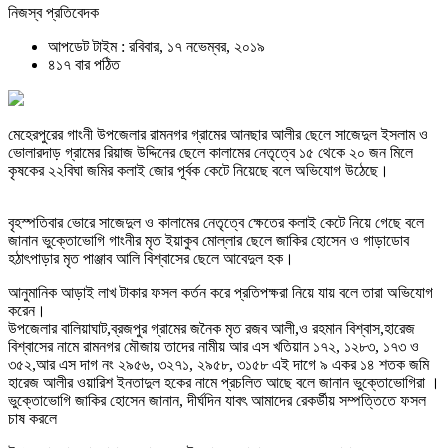
নিজস্ব প্রতিবেদক
আপডেট টাইম : রবিবার, ১৭ নভেম্বর, ২০১৯
৪১৭ বার পঠিত
মেহেরপুরের গাংনী উপজেলার রামনগর গ্রামের আনছার আলীর ছেলে সাজেদুল ইসলাম ও
ভোলারদাড় গ্রামের রিয়াজ উদ্দিনের ছেলে কালামের নেতৃত্বে ১৫ থেকে ২০ জন মিলে
কৃষকের ২২বিঘা জমির কলাই জোর পূর্বক কেটে নিয়েছে বলে অভিযোগ উঠেছে।
বৃহস্পতিবার ভোরে সাজেদুল ও কালামের নেতৃত্বে ক্ষেতের কলাই কেটে নিয়ে গেছে বলে
জানান ভুক্তোভোগি গাংনীর মৃত ইয়াকুব মোল্লার ছেলে জাকির হোসেন ও গাড়াডোব
হঠাৎপাড়ার মৃত পাঞ্জাব আলি বিশ্বাসের ছেলে আবেদুল হক।
আনুমানিক আড়াই লাখ টাকার ফসল কর্তন করে প্রতিপক্ষরা নিয়ে যায় বলে তারা অভিযোগ
করেন।
উপজেলার বালিয়াঘাট,ব্রজপুর গ্রামের জনৈক মৃত রজব আলী,ও রহমান বিশ্বাস,হারেজ
বিশ্বাসের নামে রামনগর মৌজায় তাদের নামীয় আর এস খতিয়ান ১৭২, ১২৮৩, ১৭৩ ও
৩৫২,আর এস দাগ নং ২৯৫৬, ৩২৭১, ২৯৫৮, ৩১৫৮ এই দাগে ৯ একর ১৪ শতক জমি
হারেজ আলীর ওয়ারিশ ইনতাদুল হকের নামে প্রচলিত আছে বলে জানান ভুক্তোভোগিরা ।
ভুক্তোভোগি জাকির হোসেন জানান, দীর্ঘদিন যাবৎ আমাদের রেকর্ডীয় সম্পত্তিতে ফসল
চাষ করলে