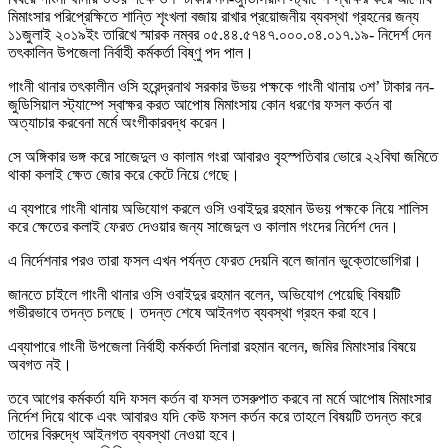
মিমাংসার পরিপ্রেক্ষিতে শান্তি শৃংখলা বজায় রাখার প্রয়োজনীয় ব্যবস্থা গ্রহনের জন্য
১১জুলাই ২০১৯ইং তারিখে স্মারক নম্বর ০৫.৪৪.৫৭৪৭.০০০.০৪.০১৭.১৯- নিদের্শ দেন
তৎকালিন উপজেলা নির্বাহী কর্মকর্তা বিষ্ণু পদ পাল।
গাংনী থানার তৎকালীন ওসি হরেন্দ্রনাথ সরকার উভয় পক্ষকে গাংনী থানায় ৩শ’ টাকার নন-
জুডিসিয়াল স্ট্যাম্পে স্বাক্ষর করত আপোষ মিমাংসায় কোন ধরণের ফসল কর্তন বা
অত্যাচার করবেনা মর্মে অংগীকারবদ্ধ করেন।
সে অঙ্গিকার ভঙ্গ করে সাজেদুল ও কালাম গংরা আবারও বৃহস্পতিবার ভোরে ২২বিঘা জমিতে
থাকা কলাই ক্ষেত জোর করে কেটে নিয়ে গেছে।
এ ব্যপারে গাংনী থানায় অভিযোগ করলে ওসি ওবাইদুর রহমান উভয় পক্ষকে নিয়ে শালিস
করে ক্ষেতের কলাই ফেরত দেওয়ার জন্য সাজেদুল ও কালাম গংদের নির্দেশ দেন।
এ নির্দেশনার পরও তারা ফসল এখন পর্যন্ত ফেরত দেয়নি বলে জানান ভুক্তোভোগিরা।
জানতে চাইলে গাংনী থানার ওসি ওবাইদুর রহমান বলেন, অভিযোগ পেয়েছি বিষয়টি
গভীরভাবে তদন্ত চলছে। তদন্ত শেষে আইনগত ব্যবস্থা গ্রহন করা হবে।
এব্যাপারে গাংনী উপজেলা নির্বাহী কর্মকর্তা দিলারা রহমান বলেন, জমির মিমাংসার বিষয়ে
অবগত নই।
তবে আগের কর্মকর্তা যদি ফসল কর্তন বা ফসল তসরুপাত করবে না মর্মে আপোষ মিমাংসার
নির্দেশ দিয়ে থাকে এবং আবারও যদি কেউ ফসল কর্তন করে তাহলে বিষয়টি তদন্ত করে
তাদের বিরুদ্ধে আইনগত ব্যবস্থা নেওয়া হবে।