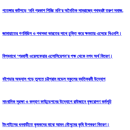
পতেঙ্গার কাটগড়ে ‘মনি প্রকাশ পিচ্ছি মনি’র অনৈতিক সাম্রাজ্যে পথভ্রষ্ট তরুণ সমাজ,
জামায়াতের গণমিছিল ও পথসভা ভারতের সাথে চুক্তি করে ক্ষমতায় এসেছে বিএনপি।
বিশ্বনাথে ‘প্রবাসী ওয়েলফেয়ার এসোসিয়েশন’র পক্ষ থেকে নগদ অর্থ বিতরণ।
বইপড়ার অভ্যাস গড়ে তুলতে চট্টগ্রাম মডেল স্কুলের ব্যতিক্রমী উদ্যোগ
সাংবাদিক সুরক্ষা ও কল্যাণ ফাউন্ডেশনের উদ্যোগে রাউজানে বৃক্ষরোপণ কর্মসূচি
টাংগাইলের ধনবাড়ীতে কৃষকদের মাঝে আমন মৌসুমের কৃষি উপকরণ বিতরণ।