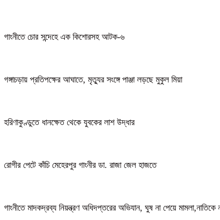
গাংনীতে চোর সন্দেহে এক কিশোরসহ আটক-৬
গঙ্গাচড়ায় প্রতিপক্ষের আঘাতে, মৃত্যুর সংঙ্গে পাঞ্জা লড়ছে মুকুল মিয়া
হরিণাকুণ্ডুতে ধানক্ষেত থেকে যুবকের লাশ উদ্ধার
রোগীর পেটে কাঁচি মেহেরপুর গাংনীর ডা. রাজা জেল হাজতে
গাংনীতে মাদকদ্রব্য নিয়ন্ত্রণ অধিদপ্তরের অভিযান, ঘুষ না পেয়ে মামলা,নাতি