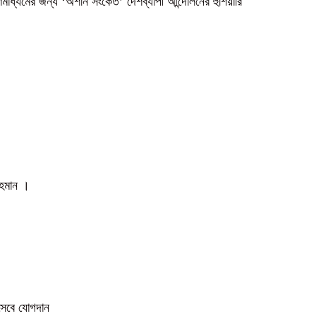
গণমাধ্যমের জন্য ‘অশনি সংকেত’ দেশব্যাপী আন্দোলনের হুঁশিয়ারি
 রহমান ।
িসেবে যোগদান