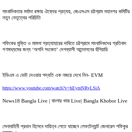
সাংবাদিকতার মর্যাদা রক্ষায় ঐক্যের প্রত্যয়, জেএসএস চট্টগ্রাম মহানগর কমিটির
নতুন নেতৃত্বের পরিচিতি
শফিকের মুক্তি ও মামলা প্রত্যাহারের দাবিতে চট্টগ্রামে সাংবাদিকদের প্রতিবাদ
গণমাধ্যমের জন্য ‘অশনি সংকেত’ দেশব্যাপী আন্দোলনের হুঁশিয়ারি
ইভিএম এ ভোট দেওয়ার পদ্ধতি এক নজরে দেখে নিন- EVM
https://www.youtube.com/watch?v=hEymNRyLSiA
News18 Bangla Live | বাংলার খবর Live| Bangla Khobor Live
সেনাবাহিনী প্রধান হিসেবে দায়িত্ব পেতে যাচ্ছেন লেফটেন্যান্ট জেনারেল শফিকুর