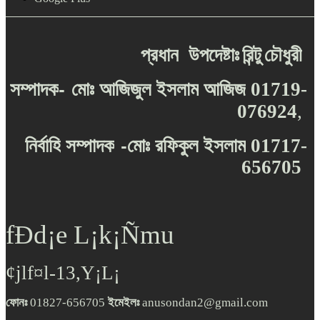
প্রধান
উপদেষ্টাঃ
রিন্টু
চৌধুরী
-
সম্পাদক
মোঃ
আজিজুল
ইসলাম
আজিজ
01719-
076924
,
-
নির্বাহি
সম্পাদক
মোঃ
রফিকুল
ইসলাম
01717-
656705
fÐd¡e L¡k¡Ñmu
¢jlf¤l-13,Y¡L¡
ফোনঃ
01827-656705
ইমেইলঃ
anusondan2@gmail.com