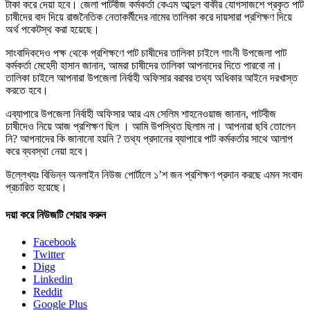
টাকা করে দেয়া হবে। জেলা পাটবীজ কর্মকর্তা কেএম আব্দুল বাকীর যোগসাজশে প্রকৃত পাট
চাষীদের বাদ দিয়ে রাজনৈতিক নেতাকর্মীদের নামের তালিকা করে দায়সারা প্রশিক্ষণ দিয়ে
অর্থ পকেটস্থ করা হয়েছে।
সাংবাদিকদেও পক্ষ থেকে প্রশিক্ষণে পাট চাষীদের তালিকা চাইলে গাংনী উপজেলা পাট
কর্মকর্তা মেহেদী হাসান জানান, আমরা চাষীদের তালিকা আপনাদের দিতে পারবো না।
তালিকা চাইলে আপনারা উপজেলা নির্বাহী অফিসার বরাবর তথ্য অধিকার আইনে দরখাস্ত
করতে হবে।
এব্যাপারে উপজেলা নির্বাহী অফিসার আর এম সেলিম শাহনেওয়াজ জানান, পাটবীজ
চাষীদেও নিয়ে আজ প্রশিক্ষণ ছিল । আমি উপস্থিত ছিলাম না। আপনারা ছবি তোলেন
নি? আপনাদের কি জানানো হয়নি ? তথ্য প্রদানের ব্যাপারে পাট কর্মকর্তার সাথে আলাপ
করে ব্যবস্থা নেয়া হবে।
উল্লেখ্যঃ বিভিন্ন অনলাইন নিউজ পোর্টালে ১’শ জন প্রশিক্ষণ প্রদান করছে এমন সংবাদ
প্রচারিত হয়েছে।
দয়া করে নিউজটি শেয়ার করুন
Facebook
Twitter
Digg
Linkedin
Reddit
Google Plus