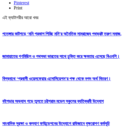
Pinterest
Print
এই ক্যাটাগরীর আরো খবর
পতেঙ্গার কাটগড়ে ‘মনি প্রকাশ পিচ্ছি মনি’র অনৈতিক সাম্রাজ্যে পথভ্রষ্ট তরুণ সমাজ,
জামায়াতের গণমিছিল ও পথসভা ভারতের সাথে চুক্তি করে ক্ষমতায় এসেছে বিএনপি।
বিশ্বনাথে ‘প্রবাসী ওয়েলফেয়ার এসোসিয়েশন’র পক্ষ থেকে নগদ অর্থ বিতরণ।
বইপড়ার অভ্যাস গড়ে তুলতে চট্টগ্রাম মডেল স্কুলের ব্যতিক্রমী উদ্যোগ
সাংবাদিক সুরক্ষা ও কল্যাণ ফাউন্ডেশনের উদ্যোগে রাউজানে বৃক্ষরোপণ কর্মসূচি