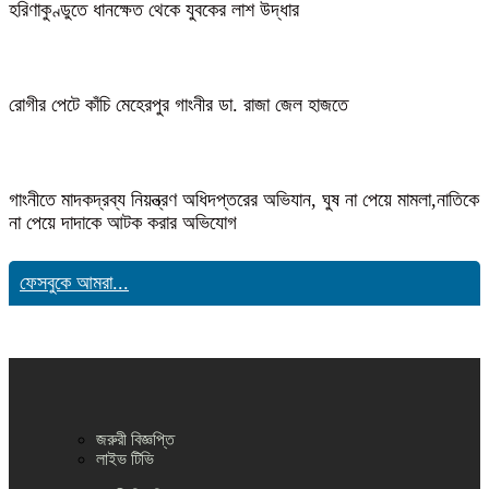
হরিণাকুণ্ডুতে ধানক্ষেত থেকে যুবকের লাশ উদ্ধার
রোগীর পেটে কাঁচি মেহেরপুর গাংনীর ডা. রাজা জেল হাজতে
গাংনীতে মাদকদ্রব্য নিয়ন্ত্রণ অধিদপ্তরের অভিযান, ঘুষ না পেয়ে মামলা,নাতিকে
না পেয়ে দাদাকে আটক করার অভিযোগ
ফেসবুকে আমরা...
জরুরী বিজ্ঞপ্তি
লাইভ টিভি