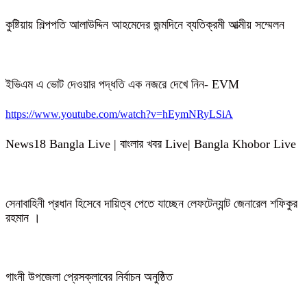
কুষ্টিয়ায় শিল্পপতি আলাউদ্দিন আহমেদের জন্মদিনে ব্যতিক্রমী আত্মীয় সম্মেলন
ইভিএম এ ভোট দেওয়ার পদ্ধতি এক নজরে দেখে নিন- EVM
https://www.youtube.com/watch?v=hEymNRyLSiA
News18 Bangla Live | বাংলার খবর Live| Bangla Khobor Live
সেনাবাহিনী প্রধান হিসেবে দায়িত্ব পেতে যাচ্ছেন লেফটেন্যান্ট জেনারেল শফিকুর
রহমান ।
গাংনী উপজেলা প্রেসক্লাবের নির্বাচন অনুষ্ঠিত