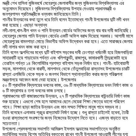
মন্ত্রী শেখ হাসিনা মুজিববর্ষে মেহেরপুর জেলাবাসীর জন্য মুজিবনগর বিশ্ববিদ্যালয় এর
অনুমোদন দিয়েছেন। মুজিবনগর বিশ্ববিদ্যালয় উপহার দেওয়ায় প্রধানমন্ত্রী ও
জনপ্রশাসন প্রতিমন্ত্রীকে ধন্যবাদ জানিয়েছেন তিনি।
গাংনীর উন্নয়নের কথা তুলে ধরে তিনি বলেন ইতোমধ্যে গাংনী উপজেলার দুটি নদী খনন
করা হয়েছে। এছাড়া অন্যান্য
নদী-নালা,খাল-বীল খনন ও পানি উন্নয়ন বোর্ডের অফিসের জন্য বার বার দাবী জানিয়েছি।
মেহেরপুর জেলায় পানি উন্নয়ন বোর্ডের একটি অফিস বরাদ্দ দিয়েছে সরকার। আগামী মাসে
মেহেরপুরের বামনপাড়া মোড়ে বিভাগীয় অফিস উদ্বোধন করা হবে। এতে সারাবছর জেলায়
নদী নালার খনন কাজ করা হবে।
তিনি বলেন অল্পদিনের মধ্যে দুটি বাইপাস সড়কের দাবী চেংগাড়া ধর্মচাকী হয়ে হিজলবাড়িয়া
সাহারবাটি হয়ে গাড়াডোব পর্যন্ত এবং খলিশাকুন্ডী, রাজাপুর, কামারখালী সিন্দুরকোটা হয়ে
তেরাইল পর্যন্ত ১৪ কিলোমিটার প্রশস্ত বাইপাস সড়ক নির্মান হবে। গাংনী- হাটবোয়ালী
সড়ক, মালশাদহ থেকে বারাদী, মালশাদহ থেকে তেঁতুলবাড়িয়া রাস্তাসহ উপজেলার চারটি
রাস্তা এলজিডি থেকে সড়ক ও জনপথ বিভাগে স্থানান্তরিত করার জন্য পরিকল্পনা
মন্ত্রণালয়ে আবেদন জমা দেয়া হয়েছে। উপজেলার
৫০ টি প্রাথমিক বিদ্যলয়ের ভবনের কাজ, ৩৬ টি মাধ্যমিক বিদ্যালয়ের ভবন নির্মাণ কাজ ও
৬ টি মাদ্রাসার ৪ তলা ভবনের কাজ চলছে।
গ্রামাঞ্চলের হাট বাজারগুলোর উন্নয়ন, ২৭ টি প্রাথমিক বিদ্যালয়ের বাউন্ডারি নির্মাণ কাজ
শুরু হয়েছে। এগুলো শেষ হলে আমাদের ছেলে মেয়েরা শিক্ষা ক্ষেত্রে ভালো পরিবেশ
পাবে। শিক্ষা ছাড়া জাতির উন্নয়ন এবং মান সম্মত শিক্ষিত মানুষ পাবে সম্ভব না।
তিনি বলেছেন এলাকায় প্রচুর রাস্তাঘাট নির্মাণ হচ্ছে। শুধু রাস্তা চাইলেই হবেনা, তৈরী
হওয়া রাস্তাগুলো সংরক্ষণের জন্য নিজেদের উদ্যোগ নিতে হবে। এজন্য বাড়াতে হবে
সচেতনতা।
উপজেলা প্রেসক্লাবের সভাপতি আমিরুল ইসলাম অল্ডামের সভাপতিত্বে অনুষ্ঠিত
মতবিনিময় সভায় বিশেষ অতিথির বক্তব্যে রাখেন গাংনী উপজেলা আওয়ামী লীগের যুগ্ম