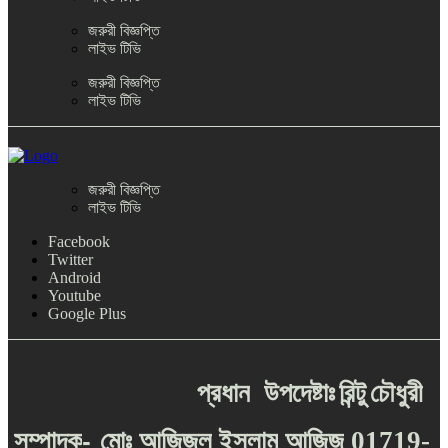
জরুরী বিজ্ঞপ্তি
লাইভ টিভি
জরুরী বিজ্ঞপ্তি
লাইভ টিভি
জরুরী বিজ্ঞপ্তি
লাইভ টিভি
Facebook
Twitter
Android
Youtube
Google Plus
প্রধান
উপদেষ্টাঃ
রিন্টু
চৌধুরী
-
সম্পাদক
মোঃ
আজিজুল
ইসলাম
আজিজ
01719-