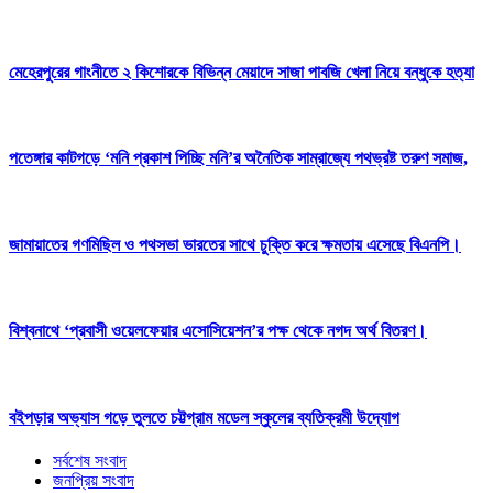
মেহেরপুরের গাংনীতে ২ কিশোরকে বিভিন্ন মেয়াদে সাজা পাবজি খেলা নিয়ে বন্ধুকে হত্যা
পতেঙ্গার কাটগড়ে ‘মনি প্রকাশ পিচ্ছি মনি’র অনৈতিক সাম্রাজ্যে পথভ্রষ্ট তরুণ সমাজ,
জামায়াতের গণমিছিল ও পথসভা ভারতের সাথে চুক্তি করে ক্ষমতায় এসেছে বিএনপি।
বিশ্বনাথে ‘প্রবাসী ওয়েলফেয়ার এসোসিয়েশন’র পক্ষ থেকে নগদ অর্থ বিতরণ।
বইপড়ার অভ্যাস গড়ে তুলতে চট্টগ্রাম মডেল স্কুলের ব্যতিক্রমী উদ্যোগ
সর্বশেষ সংবাদ
জনপ্রিয় সংবাদ