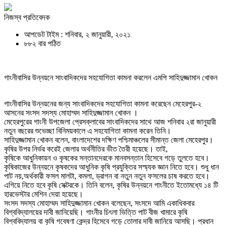
নিজস্ব প্রতিবেদক
আপডেট টাইম : শনিবার, ২ জানুয়ারী, ২০২১
৮৮২ বার পঠিত
গাংনীবাসির উন্নয়নে সাংবাদিকদের সহযোগিতা কামনা করলেন এমপি সাহিদুজ্জামান খোকন
গাংনীবাসির উন্নয়নের জন্য সাংবাদিকদের সহযোগিতা কামনা করেছেন মেহেরপুর-২
আসনের সংসদ সদস্য মোহাম্মদ সাহিদুজ্জামান খোকন ।
মেহেরপুরের গাংনী উপজেলা প্রেসক্লাবের সাংবাদিকদের সাথে আজ শনিবার ২রা জানুয়ারী
নতুন বছরের শুভেচ্ছা বিনিময়কালে এ সহযোগিতা কামনা করেন তিনি।
সাহিদুজ্জামান খোকন বলেন, বাংলাদেশের দক্ষিণ পশ্চিমাঞ্চলের সীমান্ত জেলা মেহেরপুর।
কৃষির উপর নির্ভর করেই জেলার অর্থনীতির ভীত তৈরী হয়েছে। তাই,
কৃষিকে আধুনিকায়ন ও কৃষকের সন্তানদেরকে মানবসন্তান হিসেবে গড়ে তুলতে হবে।
কৃষিকাজের উন্নয়নে কৃষকদের আধুনিক কৃষি প্রযুক্তির সস্ম্যক জ্ঞান নিতে হবে। শুধু ধান
পাট নয়,অর্থকারী ফসল মালটা, কমলা, ড্রাগন বা নতুন নতুন ফসলের চাষ করতে হবে।
এগিয়ে নিতে হবে কৃষি সেক্টরকে। তিনি বলেন, কৃষির উন্নয়নে গাংনীতে ইতোমধ্যে ১৪ টি
হারভেস্টার মেশিন দেয়া হয়েছে।
সংসদ সদস্য মোহাম্মদ সাহিদুজ্জামান খোকন বলেছেন, সংসদে আমি একাধিকবার
বিশ্ববিদ্যালয়ের দাবী জানিয়েছি। গাংনীর চিৎলা ভিত্তি পাট বীজ খামারে কৃষি
বিশ্ববিদ্যালয় বা কৃষি গবেষণা কেন্দ্র হিসেবে গড়ে তোলার দাবী জানিয়ে আসছি। প্রধান