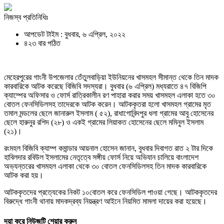
নিজস্ব প্রতিনিধিঃ
আপডেট টাইম : বুধবার, ৬ এপ্রিল, ২০২২
৪২৩ বার পঠিত
মেহেরপুরের গাংনী উপজেলার তেঁতুলবাড়িয়া ইউনিয়নের খাসমহল সীমান্ত থেকে তিন মাদক
কারবারিকে আটক করেছে বিজিবি সদস্যরা। বুধবার (৬ এপ্রিল) মধ্যরাতে ৪৭ বিজিপি
ক্যাম্পের অফিসার ও ফোর্স রাত্রিকালীন রণ পাহারা করার সময় খাসমহল এলাকা হতে ৩০
বোতল ফেনসিডিলসহ তাদেরকে আটক করেন। আটককৃতরা হলো খাসমহল গ্রামের মৃত
তমাল মন্ডলের ছেলে জানারুল ইসলাম ( ৫২), রাধাগোবিন্দপুর ধলা গ্রামের আবু হোসেনের
ছেলে হারুনুর রশিদ (২৮) ও একই গ্রামের লিয়াকত হোসেনের ছেলে মমিনুল ইসলাম
(২১)।
রংমহল বিজিবি ক্যাম্প কমান্ডার আয়নাল হোসেন জানান, বুধবার দিবাগত রাত ২ টার দিকে
হাবিলদার রবিউল ইসলামের নেতৃত্বে সঙ্গীয় ফোর্স নিয়ে অভিযান চালিয়ে বাংলাদেশ
অভ্যন্তরের খাসমহল এলাকা থেকে ৩০ বোতল ফেনসিডিলসহ তিন মাদক কারবারিকে
আটক করা হয়।
আটককৃতদের প্রত্যেকের নিকট ১০বোতল করে ফেনসিডিল পাওয়া গেছে। আটককৃতদের
বিরুদ্ধে গাংনী থানায় মাদকদ্রব্য নিয়ন্ত্রণ আইনে নিয়মিত মামলা দায়ের করা হয়েছে।
দয়া করে নিউজটি শেয়ার করুন