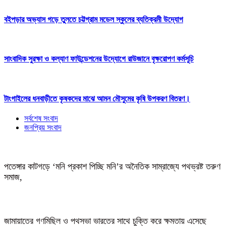
বইপড়ার অভ্যাস গড়ে তুলতে চট্টগ্রাম মডেল স্কুলের ব্যতিক্রমী উদ্যোগ
সাংবাদিক সুরক্ষা ও কল্যাণ ফাউন্ডেশনের উদ্যোগে রাউজানে বৃক্ষরোপণ কর্মসূচি
টাংগাইলের ধনবাড়ীতে কৃষকদের মাঝে আমন মৌসুমের কৃষি উপকরণ বিতরণ।
সর্বশেষ সংবাদ
জনপ্রিয় সংবাদ
পতেঙ্গার কাটগড়ে ‘মনি প্রকাশ পিচ্ছি মনি’র অনৈতিক সাম্রাজ্যে পথভ্রষ্ট তরুণ
সমাজ,
জামায়াতের গণমিছিল ও পথসভা ভারতের সাথে চুক্তি করে ক্ষমতায় এসেছে