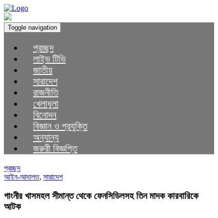
Toggle navigation
প্রচ্ছদ
লাইভ টিভি
জাতীয়
সারাদেশ
রাজনীতি
খেলাধুলা
বিনোদন
বিজ্ঞান ও প্রযুক্তি
অন্যান্য
জরুরী বিজ্ঞপ্তি
প্রচ্ছদ
আইন-আদালত
,
সারাদেশ
গাংনীর খাসমহল সীমান্ত থেকে ফেনসিডিলসহ তিন মাদক কারবারিকে
আটক