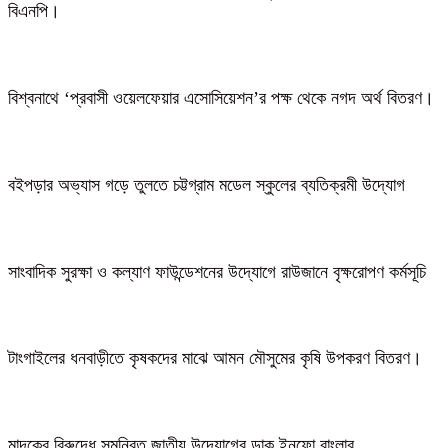
বিএনপি।
বিশ্বনাথে ‘প্রবাসী ওয়েলফেয়ার এসোসিয়েশন’র পক্ষ থেকে নগদ অর্থ বিতরণ।
বইপড়ার অভ্যাস গড়ে তুলতে চট্টগ্রাম মডেল স্কুলের ব্যতিক্রমী উদ্যোগ
সাংবাদিক সুরক্ষা ও কল্যাণ ফাউন্ডেশনের উদ্যোগে রাউজানে বৃক্ষরোপণ কর্মসূচি
টাংগাইলের ধনবাড়ীতে কৃষকদের মাঝে আমন মৌসুমের কৃষি উপকরণ বিতরণ।
মাদকের বিরুদ্ধে সমন্বিত জাতীয় উদ্যোগের ডাক ইনফো বাংলার