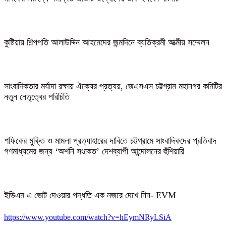
কুষ্টিয়ায় শিল্পপতি আলাউদ্দিন আহমেদের জন্মদিনে ব্যতিক্রমী আত্মীয় সম্মেলন
সাংবাদিকতার মর্যাদা রক্ষায় ঐক্যের প্রত্যয়, জেএসএস চট্টগ্রাম মহানগর কমিটির
নতুন নেতৃত্বের পরিচিতি
শফিকের মুক্তি ও মামলা প্রত্যাহারের দাবিতে চট্টগ্রামে সাংবাদিকদের প্রতিবাদ
গণমাধ্যমের জন্য ‘অশনি সংকেত’ দেশব্যাপী আন্দোলনের হুঁশিয়ারি
ইভিএম এ ভোট দেওয়ার পদ্ধতি এক নজরে দেখে নিন- EVM
https://www.youtube.com/watch?v=hEymNRyLSiA