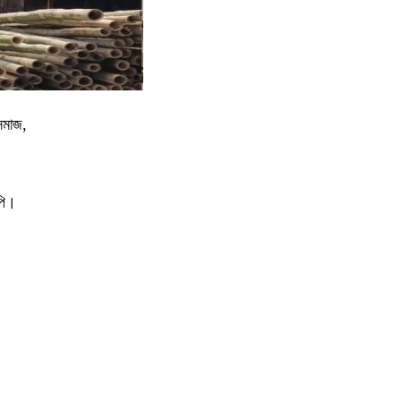
সমাজ,
পি।