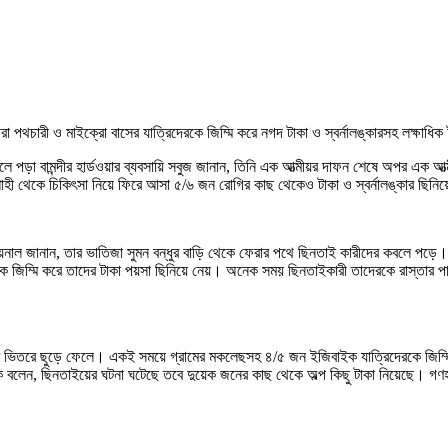
রা পথচারী ও মাইক্রো বাসের যাত্রিদেরকে জিম্মি করে নগদ টাকা ও স্বর্নালঙ্কারসহ লক্ষাধি
পড়া বামন্দীর হার্ডওয়ার ব্যবসায়ি সবুজ জানান, তিনি এক আত্মীয়র দাফন শেষে অপর এক আত্মী
ী থেকে চিকিৎসা নিয়ে ফিরে আসা ৫/৬ জন রোগির কাছ থেকেও টাকা ও স্বর্নালঙ্কার ছিনি
য়নাল জানান, তার ভাতিজা সুমন বন্ধুর বাড়ি থেকে ফেরার পথে ছিনতাই কারীদের কবলে পড়ে।
িম্মি করে তাদের টাকা পয়সা ছিনিয়ে নেয়। অনেক সময় ছিনতাইকারী তাদেরকে রাস্তার পাশে
ঠের ভিতরে ছুড়ে ফেলে। একই সময়ে গ্রামের মকলেছসহ ৪/৫ জন ইজিবাইক যাত্রিদেরকে জিম্
্জাক বলেন, ছিনতাইয়ের ঘটনা ঘটেছে তবে দুয়েক জনের কাছ থেকে অল্প কিছু টাকা নিয়েছে। গ