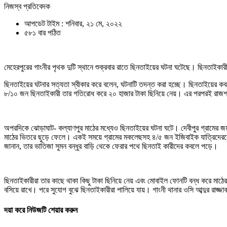
নিজস্ব প্রতিবেদক
আপডেট টাইম : শনিবার, ২১ মে, ২০২২
৫৮১ বার পঠিত
মেহেরপুরের গাংনীর পৃথক দুটি স্থানে শুক্রবার রাতে ছিনতাইয়ের ঘটনা ঘটেছে। ছিনতাইকারী
ছিনতাইয়ের ঘটনার সত্যতা স্বীকার করে বলেন, ঘটনাটি তদন্ত করা হচ্ছে। ছিনতাইয়ের কবলে 
৮/১০ জন ছিনতাইকারী তার গতিরোধ করে ২০ হাজার টাকা ছিনিয়ে নেয়। এর পরপরই রাজশাহ
অপরদিকে ঝোড়াঘাট- কল্যাণপুর মাঠের মধ্যেও ছিনতাইয়ের ঘটনা ঘটে। দেবীপুর গ্রামের জ
মাঠের ভিতরে ছুড়ে ফেলে। একই সময়ে গ্রামের মকলেছসহ ৪/৫ জন ইজিবাইক যাত্রিদেরকে জ
জানান, তার ভাতিজা সুমন বন্ধুর বাড়ি থেকে ফেরার পথে ছিনতাই কারীদের কবলে পড়ে।
ছিনতাইকারীরা তার কাছে থাকা কিছু টাকা ছিনিয়ে নেয় এবং মোবাইল ফোনটি বন্ধ করে মা
বসিয়ে রাখে। পরে সুযোগ বুঝে ছিনতাইকারীরা পালিয়ে যায়। গাংনী থানার ওসি আব্দুর রাজ
দয়া করে নিউজটি শেয়ার করুন