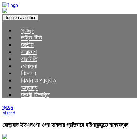
Toggle navigation
প্রচ্ছদ
লাইভ টিভি
জাতীয়
সারাদেশ
রাজনীতি
খেলাধুলা
বিনোদন
বিজ্ঞান ও প্রযুক্তি
অন্যান্য
জরুরী বিজ্ঞপ্তি
প্রচ্ছদ
সারাদেশ
ঘোড়াঘাট ইউএনও‘র ওপর হামলার প্রতিবাদে হরিণাকুন্ডুতে মানববন্ধন