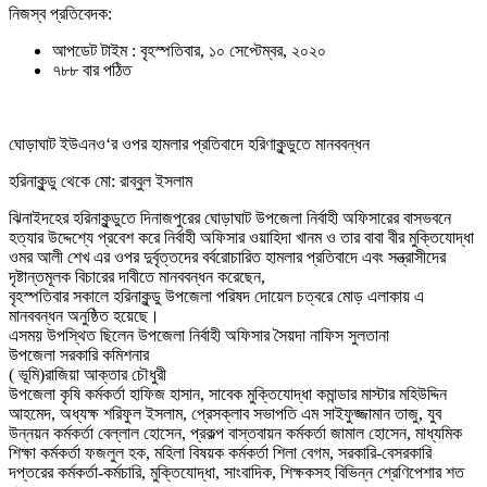
নিজস্ব প্রতিবেদক:
আপডেট টাইম : বৃহস্পতিবার, ১০ সেপ্টেম্বর, ২০২০
৭৮৮ বার পঠিত
ঘোড়াঘাট ইউএনও‘র ওপর হামলার প্রতিবাদে হরিণাকুন্ডুতে মানববন্ধন
হরিনাকুন্ডু থেকে মো: রাব্বুল ইসলাম
ঝিনাইদহের হরিনাকুন্ডুতে দিনাজপুরের ঘোড়াঘাট উপজেলা নির্বাহী অফিসারের বাসভবনে
হত্যার উদ্দেশ্যে প্রবেশ করে নির্বাহী অফিসার ওয়াহিদা খানম ও তার বাবা বীর মুক্তিযোদ্ধা
ওমর আলী শেখ এর ওপর দুর্বৃত্তদের বর্বরোচারিত হামলার প্রতিবাদে এবং সন্ত্রাসীদের
দৃষ্টান্তমূলক বিচারের দাবীতে মানববন্ধন করেছেন,
বৃহস্পতিবার সকালে হরিনাকুন্ডু উপজেলা পরিষদ দোয়েল চত্বরে মোড় এলাকায় এ
মানববন্ধন অনুষ্ঠিত হয়েছে।
এসময় উপস্থিত ছিলেন উপজেলা নির্বাহী অফিসার সৈয়দা নাফিস সুলতানা
উপজেলা সরকারি কমিশনার
( ভূমি)রাজিয়া আক্তার চৌধুরী
উপজেলা কৃষি কর্মকর্তা হাফিজ হাসান, সাবেক মুক্তিযোদ্ধা কমান্ডার মাস্টার মহিউদ্দিন
আহমেদ, অধ্যক্ষ শরিফুল ইসলাম, প্রেসক্লাব সভাপতি এম সাইফুজ্জামান তাজু, যুব
উন্নয়ন কর্মকর্তা বেল্লাল হোসেন, প্রকল্প বাস্তবায়ন কর্মকর্তা জামাল হোসেন, মাধ্যমিক
শিক্ষা কর্মকর্তা ফজলুল হক, মহিলা বিষয়ক কর্মকর্তা শিলা বেগম, সরকারি-বেসরকারি
দপ্তরের কর্মকর্তা-কর্মচারি, মুক্তিযোদ্ধা, সাংবাদিক, শিক্ষকসহ বিভিন্ন শ্রেণিপেশার শত