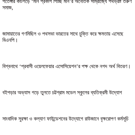
পতেঙ্গার কাটগড়ে ‘মনি প্রকাশ পিচ্ছি মনি’র অনৈতিক সাম্রাজ্যে পথভ্রষ্ট তরুণ
সমাজ,
জামায়াতের গণমিছিল ও পথসভা ভারতের সাথে চুক্তি করে ক্ষমতায় এসেছে
বিএনপি।
বিশ্বনাথে ‘প্রবাসী ওয়েলফেয়ার এসোসিয়েশন’র পক্ষ থেকে নগদ অর্থ বিতরণ।
বইপড়ার অভ্যাস গড়ে তুলতে চট্টগ্রাম মডেল স্কুলের ব্যতিক্রমী উদ্যোগ
সাংবাদিক সুরক্ষা ও কল্যাণ ফাউন্ডেশনের উদ্যোগে রাউজানে বৃক্ষরোপণ কর্মসূচি