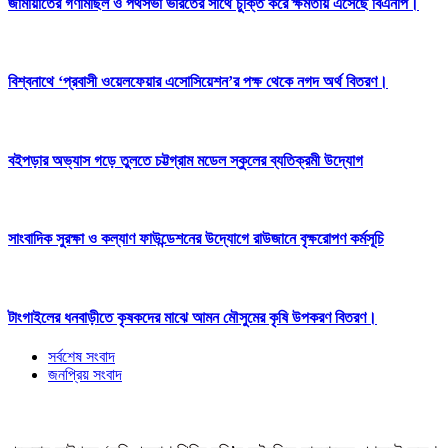
জামায়াতের গণমিছিল ও পথসভা ভারতের সাথে চুক্তি করে ক্ষমতায় এসেছে বিএনপি।
বিশ্বনাথে ‘প্রবাসী ওয়েলফেয়ার এসোসিয়েশন’র পক্ষ থেকে নগদ অর্থ বিতরণ।
বইপড়ার অভ্যাস গড়ে তুলতে চট্টগ্রাম মডেল স্কুলের ব্যতিক্রমী উদ্যোগ
সাংবাদিক সুরক্ষা ও কল্যাণ ফাউন্ডেশনের উদ্যোগে রাউজানে বৃক্ষরোপণ কর্মসূচি
টাংগাইলের ধনবাড়ীতে কৃষকদের মাঝে আমন মৌসুমের কৃষি উপকরণ বিতরণ।
সর্বশেষ সংবাদ
জনপ্রিয় সংবাদ