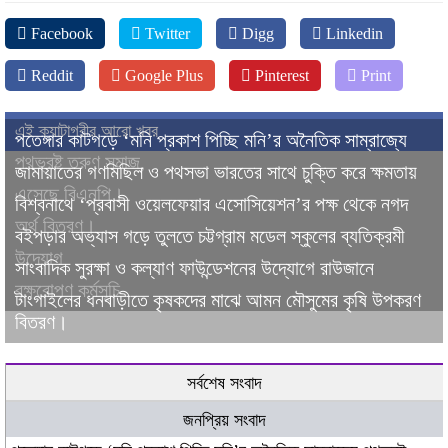
Facebook
Twitter
Digg
Linkedin
Reddit
Google Plus
Pinterest
Print
এই ক্যাটাগরীর আরো খবর
পতেঙ্গার কাটগড়ে ‘মনি প্রকাশ পিচ্ছি মনি’র অনৈতিক সাম্রাজ্যে
পথভ্রষ্ট তরুণ সমাজ,
জামায়াতের গণমিছিল ও পথসভা ভারতের সাথে চুক্তি করে ক্ষমতায়
এসেছে বিএনপি।
বিশ্বনাথে ‘প্রবাসী ওয়েলফেয়ার এসোসিয়েশন’র পক্ষ থেকে নগদ
অর্থ বিতরণ।
বইপড়ার অভ্যাস গড়ে তুলতে চট্টগ্রাম মডেল স্কুলের ব্যতিক্রমী
উদ্যোগ
সাংবাদিক সুরক্ষা ও কল্যাণ ফাউন্ডেশনের উদ্যোগে রাউজানে
বৃক্ষরোপণ কর্মসূচি
টাংগাইলের ধনবাড়ীতে কৃষকদের মাঝে আমন মৌসুমের কৃষি উপকরণ
বিতরণ।
সর্বশেষ সংবাদ
জনপ্রিয় সংবাদ