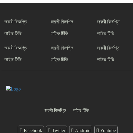
সাংবাদিকতার মর্যাদা রক্ষায় ঐক্যের প্রত্যয়,
জেএসএস চট্টগ্রাম মহানগর কমিটির নতুন
নেতৃত্বের পরিচিতি
জরুরী বিজ্ঞপ্তি
জরুরী বিজ্ঞপ্তি
জরুরী বিজ্ঞপ্তি
শফিকের মুক্তি ও মামলা প্রত্যাহারের দাবিতে
লাইভ টিভি
লাইভ টিভি
লাইভ টিভি
চট্টগ্রামে সাংবাদিকদের প্রতিবাদ গণমাধ্যমের
জন্য ‘অশনি সংকেত’ দেশব্যাপী আন্দোলনের
জরুরী বিজ্ঞপ্তি
জরুরী বিজ্ঞপ্তি
জরুরী বিজ্ঞপ্তি
হুঁশিয়ারি
লাইভ টিভি
লাইভ টিভি
লাইভ টিভি
জরুরী বিজ্ঞপ্তি
লাইভ টিভি
Facebook
Twitter
Android
Youtube