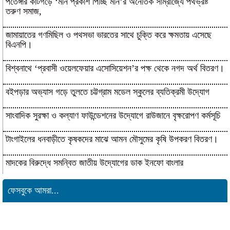
পতেঙ্গার কাটগড়ে ‘মনি প্রকাশ পিচ্ছি মনি’র অনৈতিক সাম্রাজ্যে পথভ্রষ্ট
তরুণ সমাজ,
জামায়াতের গণমিছিল ও পথসভা ভারতের সাথে চুক্তি করে ক্ষমতায় এসেছে
বিএনপি।
বিশ্বনাথে ‘প্রবাসী ওয়েলফেয়ার এসোসিয়েশন’র পক্ষ থেকে নগদ অর্থ বিতরণ।
বইপড়ার অভ্যাস গড়ে তুলতে চট্টগ্রাম মডেল স্কুলের ব্যতিক্রমী উদ্যোগ
সাংবাদিক সুরক্ষা ও কল্যাণ ফাউন্ডেশনের উদ্যোগে রাউজানে বৃক্ষরোপণ কর্মসূচি
টাংগাইলের ধনবাড়ীতে কৃষকদের মাঝে আমন মৌসুমের কৃষি উপকরণ বিতরণ।
মাদকের বিরুদ্ধে সমন্বিত জাতীয় উদ্যোগের ডাক ইনফো বাংলার
কুষ্টিয়ায় শিল্পপতি আলাউদ্দিন আহমেদের জন্মদিনে
ফেসবুকে আমরা...
ব্যতিক্রমী আত্মীয় সম্মেলন