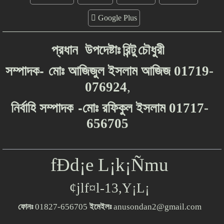
Google Plus
প্রধান
উপদেষ্টাঃ
রিন্টু
চৌধুরী
-
সম্পাদক
মোঃ
আজিজুল
ইসলাম
আজিজ
01719-
076924
,
-
নির্বাহি
সম্পাদক
মোঃ
রফিকুল
ইসলাম
01717-
656705
fÐd¡e L¡k¡Ñmu
¢jlf¤l-13,Y¡L¡
ফোনঃ
01827-656705
ইমেইলঃ
anusondan2@gmail.com