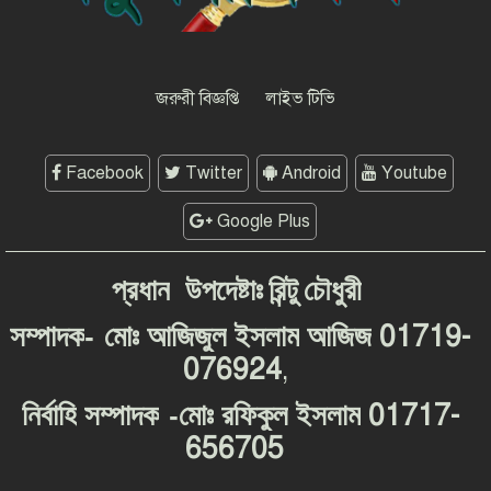
সাংবাদিকতার মর্যাদা রক্ষায় ঐক্যের
প্রত্যয়, জেএসএস চট্টগ্রাম মহানগর
কমিটির নতুন নেতৃত্বের পরিচিতি
জরুরী বিজ্ঞপ্তি
লাইভ টিভি
Facebook
Twitter
Android
Youtube
Google Plus
প্রধান
উপদেষ্টাঃ
রিন্টু
চৌধুরী
-
01719-
সম্পাদক
মোঃ
আজিজুল
ইসলাম
আজিজ
076924
,
-
01717-
নির্বাহি
সম্পাদক
মোঃ
রফিকুল
ইসলাম
656705