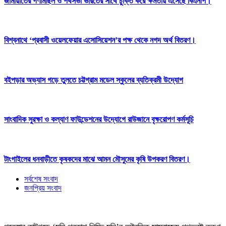
জামায়াতের গণমিছিল ও পথসভা ভারতের সাথে চুক্তি করে ক্ষমতায় এসেছে বিএনপি।
বিশ্বনাথে ‘প্রবাসী ওয়েলফেয়ার এসোসিয়েশন’র পক্ষ থেকে নগদ অর্থ বিতরণ।
বইপড়ার অভ্যাস গড়ে তুলতে চট্টগ্রাম মডেল স্কুলের ব্যতিক্রমী উদ্যোগ
সাংবাদিক সুরক্ষা ও কল্যাণ ফাউন্ডেশনের উদ্যোগে রাউজানে বৃক্ষরোপণ কর্মসূচি
টাংগাইলের ধনবাড়ীতে কৃষকদের মাঝে আমন মৌসুমের কৃষি উপকরণ বিতরণ।
সর্বশেষ সংবাদ
জনপ্রিয় সংবাদ