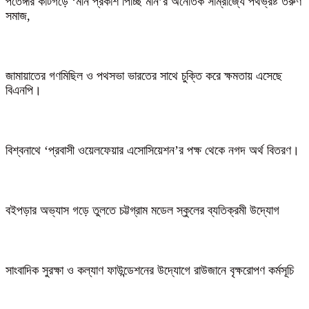
পতেঙ্গার কাটগড়ে ‘মনি প্রকাশ পিচ্ছি মনি’র অনৈতিক সাম্রাজ্যে পথভ্রষ্ট তরুণ
সমাজ,
জামায়াতের গণমিছিল ও পথসভা ভারতের সাথে চুক্তি করে ক্ষমতায় এসেছে
বিএনপি।
বিশ্বনাথে ‘প্রবাসী ওয়েলফেয়ার এসোসিয়েশন’র পক্ষ থেকে নগদ অর্থ বিতরণ।
বইপড়ার অভ্যাস গড়ে তুলতে চট্টগ্রাম মডেল স্কুলের ব্যতিক্রমী উদ্যোগ
সাংবাদিক সুরক্ষা ও কল্যাণ ফাউন্ডেশনের উদ্যোগে রাউজানে বৃক্ষরোপণ কর্মসূচি