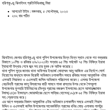
হরিণাকুণ্ডু ঝিনাইদহ প্রতিনিধিঃবাচ্চু মিয়া
আপডেট টাইম : মঙ্গলবার, ৫ সেপ্টেম্বর, ২০২৩
২৩২ বার পঠিত
ঝিনাইদহ জেলার হরিণাকুণ্ডু থানা পুলিশ উপজেলার ভিন্ন ভিন্ন স্থান থেকে গত শুক্রবার
বিকালে ১০পিচ ও রবিবার ৩/৯/২০২৩ইং সন্ধায় ৬৫ পিচ সর্বমোট ৭৫ পিচ নিষিদ্ধ ইয়াবা
ট্যাবলেট উদ্ধার শেষে জব্দ সহ চার যুবক কে আটক করেছে।
থানা পুলিশ সুত্র জানায় থানা অফিসার ইনচার্জ মোহাম্মদ আবু আজিফ এর নির্দেশে সোর্স
নিয়োগের মাধ্যমে মাদক বিরোধী অভিজান চলাকালীন সময়ে রবিবার সন্ধা আনুমানিক ৭টায়
এসআই লিয়াকত ও এএসআই জসিম অভিজান পরিচালনা করেন। এসময় উপজেলা
বেড়বিন্নী গ্রামের কালু বিস্বাসের বাড়ী সামনে পাকা রাস্তার উপর থেকে শৈলকুপা
উপজেলার ফুলহরি ইউনিয়নের চাঁদপূর গ্রামের নজরুল ইসলামের ছেলে আসাদুজ্জামান
টমাস(২৪)ও ইমদাদুল জোয়ার্দ্দারের ছেলে সাব্বির হোসেন(১৯)কে ৬৫ পিচ নিষিদ্ধ ইয়াবা
সহ গ্রেফতার করে।
এর আগে শুক্রবার বিকাল আমুমানিক ৫টায় অভিজান চলাকালীন সময়ে এসআই গিয়াস
উদ্দিন ও এএসআই জসিম উপজেলার সাবেকবিন্নি গ্রামের ধনির মোড় এলাকায় লালটুর