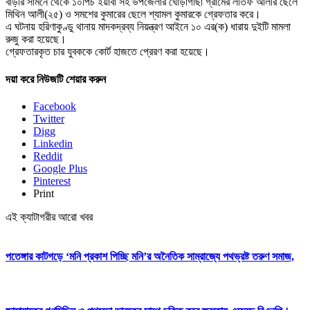
বাড়ীর সামনে থেকে ১০পিচ ইয়াবা সহ উপজেলার ঘোড়াগাছা গ্রামের লতিফ আলীর ছেলে
মিথিন আলী(২৫) ও সমশের কুমারের ছেলে শ্যামল কুমারকে গ্রেফতার করে।
এ ঘটনায় হরিণাকুণ্ডু থানায় মাদকদ্রব্য নিয়ন্ত্রণ আইনে ১০ এর(ক) ধারায় দুইটি মামলা
রুজু করা হয়েছে।
গ্রেফতারকৃত চার যুবককে কোর্ট হাজতে প্রেরণ করা হয়েছে।
দয়া করে নিউজটি শেয়ার করুন
Facebook
Twitter
Digg
Linkedin
Reddit
Google Plus
Pinterest
Print
এই ক্যাটাগরীর আরো খবর
পতেঙ্গার কাটগড়ে ‘মনি প্রকাশ পিচ্ছি মনি’র অনৈতিক সাম্রাজ্যে পথভ্রষ্ট তরুণ সমাজ,