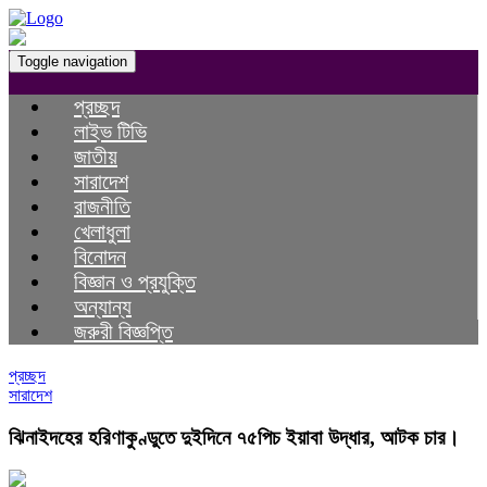
Toggle navigation
প্রচ্ছদ
লাইভ টিভি
জাতীয়
সারাদেশ
রাজনীতি
খেলাধুলা
বিনোদন
বিজ্ঞান ও প্রযুক্তি
অন্যান্য
জরুরী বিজ্ঞপ্তি
প্রচ্ছদ
সারাদেশ
ঝিনাইদহের হরিণাকুণ্ডুতে দুইদিনে ৭৫পিচ ইয়াবা উদ্ধার, আটক চার।