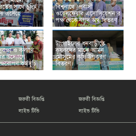
র গণমিছিল ও
তের সাথে চুক্তি
বিশ্বনাথে ‘প্রবাসী
ায় এসেছে
ওয়েলফেয়ার এসোসিয়েশন’র
পক্ষ থেকে নগদ অর্থ বিতরণ।
টাংগাইলের ধনবাড়ীতে
ুরক্ষা ও কল্যাণ
কৃষকদের মাঝে আমন
ের উদ্যোগে
মৌসুমের কৃষি উপকরণ
ক্ষরোপণ কর্মসূচি
বিতরণ।
জরুরী বিজ্ঞপ্তি
জরুরী বিজ্ঞপ্তি
লাইভ টিভি
লাইভ টিভি