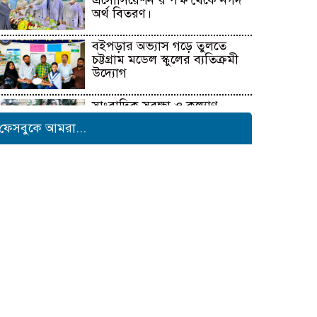
এসোসিয়েশন’র পক্ষ থেকে নগদ
অর্থ বিতরণ।
বইপড়ার অভ্যাস গড়ে তুলতে
চট্টগ্রাম মডেল স্কুলের ব্যতিক্রমী
উদ্যোগ
সাংবাদিক সুরক্ষা ও কল্যাণ
ফাউন্ডেশনের উদ্যোগে রাউজানে
ফেসবুকে আমরা...
বৃক্ষরোপণ কর্মসূচি
টাংগাইলের ধনবাড়ীতে কৃষকদের
মাঝে আমন মৌসুমের কৃষি
উপকরণ বিতরণ।
মাদকের বিরুদ্ধে সমন্বিত জাতীয়
উদ্যোগের ডাক ইনফো বাংলার
কুষ্টিয়ায় শিল্পপতি আলাউদ্দিন
আহমেদের জন্মদিনে ব্যতিক্রমী
আত্মীয় সম্মেলন