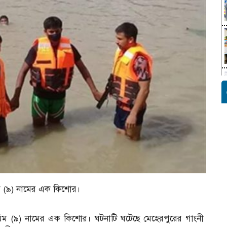
িম (৯) নামের এক কিশোর।
মিম (৯) নামের এক কিশোর। ঘটনাটি ঘটেছে মেহেরপুরের গাংনী