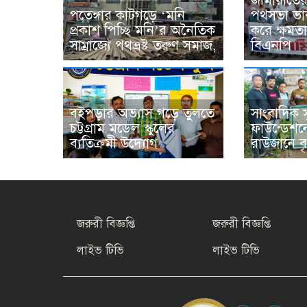
জামায়াতে
পতেঙ্গার কাটগড়ে ‘মনি
পথসভা ভার
প্রকাশ পিচ্ছি মনি’র অনৈতিক
করে ক্ষমত
সাম্রাজ্যে পথভ্রষ্ট তরুণ সমাজ,
বিএনপি।
বইপড়ার অভ্যাস গড়ে তুলতে
সাংবাদিক স
চট্টগ্রাম মডেল স্কুলের
ফাউন্ডেশন
ব্যতিক্রমী উদ্যোগ
রাউজানে বৃ
জরুরী বিজ্ঞপ্তি
জরুরী বিজ্ঞপ্তি
লাইভ টিভি
লাইভ টিভি