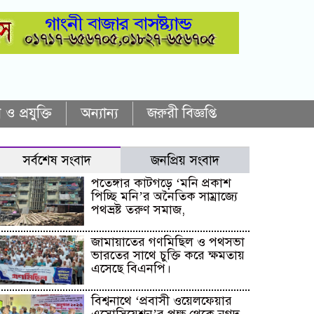
 ও প্রযুক্তি
অন্যান্য
জরুরী বিজ্ঞপ্তি
সর্বশেষ সংবাদ
জনপ্রিয় সংবাদ
পতেঙ্গার কাটগড়ে ‘মনি প্রকাশ
পিচ্ছি মনি’র অনৈতিক সাম্রাজ্যে
পথভ্রষ্ট তরুণ সমাজ,
জামায়াতের গণমিছিল ও পথসভা
ভারতের সাথে চুক্তি করে ক্ষমতায়
এসেছে বিএনপি।
বিশ্বনাথে ‘প্রবাসী ওয়েলফেয়ার