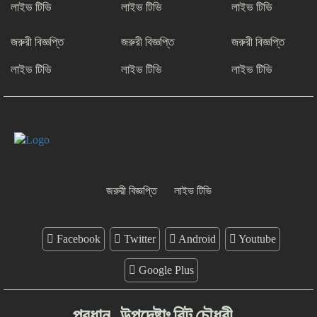
শফিকের মুক্তি ও মামলা প্রত্যাহারের দাবিতে
লাইভ টিভি
লাইভ টিভি
লাইভ টিভি
চট্টগ্রামে সাংবাদিকদের প্রতিবাদ গণমাধ্যমের
জন্য ‘অশনি সংকেত’ দেশব্যাপী আন্দোলনের
জরুরী বিজ্ঞপ্তি
জরুরী বিজ্ঞপ্তি
জরুরী বিজ্ঞপ্তি
হুঁশিয়ারি
লাইভ টিভি
লাইভ টিভি
লাইভ টিভি
জরুরী বিজ্ঞপ্তি
লাইভ টিভি
Facebook
Twitter
Android
Youtube
Google Plus
প্রধান
উপদেষ্টাঃ
রিন্টু
চৌধুরী