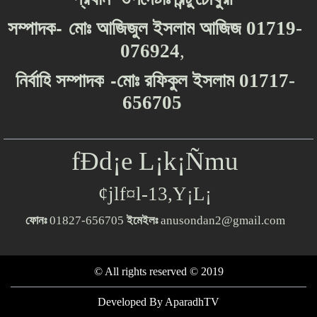
-
সম্পাদক
মোঃ
আজিজুল
ইসলাম
আজিজ
01719-
076924
,
-
নির্বাহি
সম্পাদক
মোঃ
রফিকুল
ইসলাম
01717-
656705
fÐd¡e L¡k¡Ñmu
¢jlf¤l-13,Y¡L¡
ফোনঃ
01827-656705
ইমেইলঃ
anusondan2@gmail.com
© All rights reserved © 2019
Developed By
AparadhTV