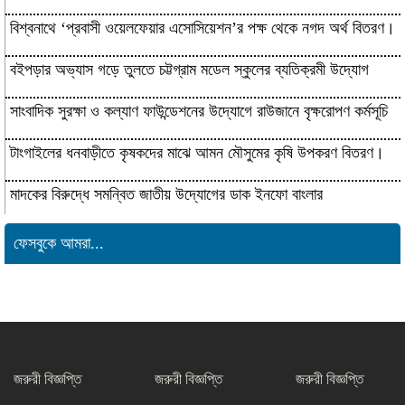
বিশ্বনাথে ‘প্রবাসী ওয়েলফেয়ার এসোসিয়েশন’র পক্ষ থেকে নগদ অর্থ বিতরণ।
বইপড়ার অভ্যাস গড়ে তুলতে চট্টগ্রাম মডেল স্কুলের ব্যতিক্রমী উদ্যোগ
সাংবাদিক সুরক্ষা ও কল্যাণ ফাউন্ডেশনের উদ্যোগে রাউজানে বৃক্ষরোপণ কর্মসূচি
টাংগাইলের ধনবাড়ীতে কৃষকদের মাঝে আমন মৌসুমের কৃষি উপকরণ বিতরণ।
মাদকের বিরুদ্ধে সমন্বিত জাতীয় উদ্যোগের ডাক ইনফো বাংলার
কুষ্টিয়ায় শিল্পপতি আলাউদ্দিন আহমেদের জন্মদিনে
ফেসবুকে আমরা...
ব্যতিক্রমী আত্মীয় সম্মেলন
সাংবাদিকতার মর্যাদা রক্ষায় ঐক্যের প্রত্যয়,
জেএসএস চট্টগ্রাম মহানগর কমিটির নতুন
নেতৃত্বের পরিচিতি
জরুরী বিজ্ঞপ্তি
জরুরী বিজ্ঞপ্তি
জরুরী বিজ্ঞপ্তি