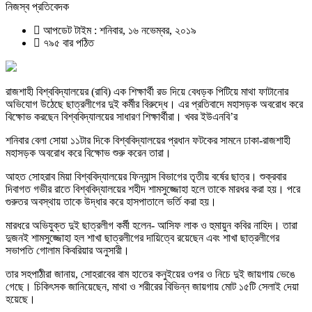
নিজস্ব প্রতিবেদক
আপডেট টাইম : শনিবার, ১৬ নভেম্বর, ২০১৯
৭৯৫ বার পঠিত
রাজশাহী বিশ্ববিদ্যালয়ের (রাবি) এক শিক্ষার্থী রড দিয়ে বেধড়ক পিটিয়ে মাথা ফাটানোর
অভিযোগ উঠেছে ছাত্রলীগের দুই কর্মীর বিরুদ্ধে। এর প্রতিবাদে মহাসড়ক অবরোধ করে
বিক্ষোভ করছেন বিশ্ববিদ্যালয়ের সাধারণ শিক্ষার্থীরা। খবর ইউএনবি’র
শনিবার বেলা সোয়া ১১টার দিকে বিশ্ববিদ্যালয়ের প্রধান ফটকের সামনে ঢাকা-রাজশাহী
মহাসড়ক অবরোধ করে বিক্ষোভ শুরু করেন তারা।
আহত সোহরাব মিয়া বিশ্ববিদ্যালয়ের ফিন্যান্স বিভাগের তৃতীয় বর্ষের ছাত্র। শুক্রবার
দিবাগত গভীর রাতে বিশ্ববিদ্যালয়ের শহীদ শামসুজ্জোহা হলে তাকে মারধর করা হয়। পরে
গুরুতর অবস্থায় তাকে উদ্ধার করে হাসপাতালে ভর্তি করা হয়।
মারধরে অভিযুক্ত দুই ছাত্রলীগ কর্মী হলেন- আসিফ লাক ও হুমায়ুন কবির নাহিদ। তারা
দুজনই শামসুজ্জোহা হল শাখা ছাত্রলীগের দায়িত্বে রয়েছেন এবং শাখা ছাত্রলীগের
সভাপতি গোলাম কিবরিয়ার অনুসারী।
তার সহপাঠীরা জানায়, সোহরাবের বাম হাতের কনুইয়ের ওপর ও নিচে দুই জায়গায় ভেঙে
গেছে। চিকিৎসক জানিয়েছেন, মাথা ও শরীরের বিভিন্ন জায়গায় মোট ১৫টি সেলাই দেয়া
হয়েছে।