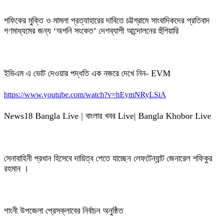
শফিকের মুক্তি ও মামলা প্রত্যাহারের দাবিতে চট্টগ্রামে সাংবাদিকদের প্রতিবাদ
গণমাধ্যমের জন্য ‘অশনি সংকেত’ দেশব্যাপী আন্দোলনের হুঁশিয়ারি
ইভিএম এ ভোট দেওয়ার পদ্ধতি এক নজরে দেখে নিন- EVM
https://www.youtube.com/watch?v=hEymNRyLSiA
News18 Bangla Live | বাংলার খবর Live| Bangla Khobor Live
সেনাবাহিনী প্রধান হিসেবে দায়িত্ব পেতে যাচ্ছেন লেফটেন্যান্ট জেনারেল শফিকুর
রহমান ।
গাংনী উপজেলা প্রেসক্লাবের নির্বাচন অনুষ্ঠিত