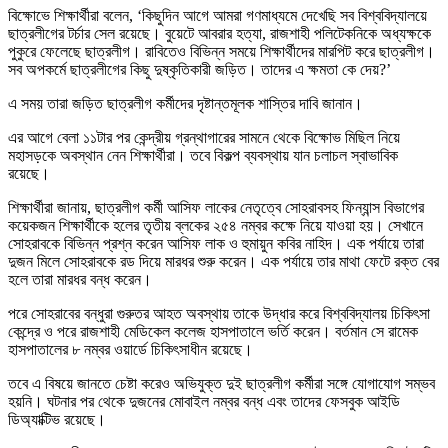
বিক্ষোভে শিক্ষার্থীরা বলেন, ‘কিছুদিন আগে আমরা গণমাধ্যমে দেখেছি সব বিশ্ববিদ্যালয়ে
ছাত্রলীগের টর্চার সেল রয়েছে। বুয়েটে আবরার হত্যা, রাজশাহী পলিটেকনিকে অধ্যক্ষকে
পুকুরে ফেলেছে ছাত্রলীগ। রাবিতেও বিভিন্ন সময়ে শিক্ষার্থীদের মারপিট করে ছাত্রলীগ।
সব অপকর্মে ছাত্রলীগের কিছু দুষ্কৃতিকারী জড়িত। তাদের এ ক্ষমতা কে দেয়?’
এ সময় তারা জড়িত ছাত্রলীগ কর্মীদের দৃষ্টান্তমূলক শাস্তির দাবি জানান।
এর আগে বেলা ১১টার পর কেন্দ্রীয় গ্রন্থাগারের সামনে থেকে বিক্ষোভ মিছিল নিয়ে
মহাসড়কে অবস্থান নেন শিক্ষার্থীরা। তবে বিকল্প ব্যবস্থায় যান চলাচল স্বাভাবিক
রয়েছে।
শিক্ষার্থীরা জানায়, ছাত্রলীগ কর্মী আসিফ লাকের নেতৃত্বে সোহরাবসহ ফিন্যান্স বিভাগের
কয়েকজন শিক্ষার্থীকে হলের তৃতীয় ব্লকের ২৫৪ নম্বর কক্ষে নিয়ে যাওয়া হয়। সেখানে
সোহরাবকে বিভিন্ন প্রশ্ন করেন আসিফ লাক ও হুমায়ুন কবির নাহিদ। এক পর্যায়ে তারা
দুজন মিলে সোহরাবকে রড দিয়ে মারধর শুরু করেন। এক পর্যায়ে তার মাথা ফেটে রক্ত বের
হলে তারা মারধর বন্ধ করেন।
পরে সোহরাবের বন্ধুরা গুরুতর আহত অবস্থায় তাকে উদ্ধার করে বিশ্ববিদ্যালয় চিকিৎসা
কেন্দ্রে ও পরে রাজশাহী মেডিকেল কলেজ হাসপাতালে ভর্তি করেন। বর্তমান সে রামেক
হাসপাতালের ৮ নম্বর ওয়ার্ডে চিকিৎসাধীন রয়েছে।
তবে এ বিষয়ে জানতে চেষ্টা করেও অভিযুক্ত দুই ছাত্রলীগ কর্মীরা সঙ্গে যোগাযোগ সম্ভব
হয়নি। ঘটনার পর থেকে দুজনের মোবাইল নম্বর বন্ধ এবং তাদের ফেসবুক আইডি
ডিঅ্যাক্টিভ রয়েছে।