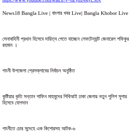
https://www.youtube.com/watch?v=hEymNRyLSiA
News18 Bangla Live | বাংলার খবর Live| Bangla Khobor Live
সেনাবাহিনী প্রধান হিসেবে দায়িত্ব পেতে যাচ্ছেন লেফটেন্যান্ট জেনারেল শফিকুর
রহমান ।
গাংনী উপজেলা প্রেসক্লাবের নির্বাচন অনুষ্ঠিত
কুষ্টিয়ার কৃতি সন্তান শাফিন মাহমুদের পিবিআই ঢাকা জেলার নতুন পুলিশ সুপার
হিসেবে যোগদান
গাংনীতে চোর সন্দেহে এক কিশোরসহ আটক-৬