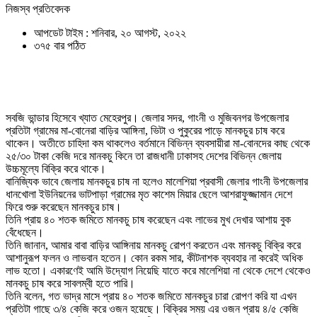
নিজস্ব প্রতিবেদক
আপডেট টাইম : শনিবার, ২০ আগস্ট, ২০২২
৩৭৫ বার পঠিত
সবজি ভান্ডার হিসেবে খ্যাত মেহেরপুর। জেলার সদর, গাংনী ও মুজিবনগর উপজেলার
প্রতিটা গ্রামের মা-বোনেরা বাড়ির আঙ্গিনা, ভিটা ও পুকুরের পাড়ে মানকচুর চাষ করে
থাকেন। অতীতে চাহিদা কম থাকলেও বর্তমানে বিভিন্ন ব্যবসায়ীরা মা-বোনদের কাছ থেকে
২৫/৩০ টাকা কেজি দরে মানকচু কিনে তা রাজধানী ঢাকাসহ দেশের বিভিন্ন জেলায়
উচ্চমূল্যে বিক্রি করে থাকে।
বানিজ্যিক ভাবে জেলায় মানকচুর চাষ না হলেও মালেশিয়া প্রবাসী জেলার গাংনী উপজেলার
ধানখোলা ইউনিয়নের ভাটপাড়া গ্রামের মৃত কাশেম মিয়ার ছেলে আশরাফুজ্জামান দেশে
ফিরে শুরু করেছেন মানকচুর চাষ।
তিনি প্রায় ৪০ শতক জমিতে মানকচু চাষ করেছেন এবং লাভের মুখ দেখার আশায় বুক
বেঁধেছেন।
তিনি জানান, আমার বাবা বাড়ির আঙ্গিনায় মানকচু রোপণ করতেন এবং মানকচু বিক্রি করে
আশানুরূপ ফলন ও লাভবান হতেন। কোন রকম সার, কীটনাশক ব্যবহার না করেই অধিক
লাভ হতো। একারণেই আমি উদ্যোগ নিয়েছি যাতে করে মালেশিয়া না থেকে দেশে থেকেও
মানকচু চাষ করে সাবলম্বী হতে পারি।
তিনি বলেন, গত ভাদ্র মাসে প্রায় ৪০ শতক জমিতে মানকচুর চারা রোপণ করি যা এখন
প্রতিটা গাছে ৩/৪ কেজি করে ওজন হয়েছে। বিক্রির সময় এর ওজন প্রায় ৪/৫ কেজি