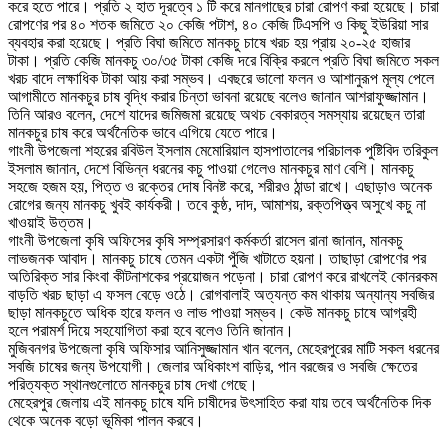
করে হতে পারে। প্রতি ২ হাত দূরত্বে ১ টি করে মানগাছের চারা রোপণ করা হয়েছে। চারা
রোপণের পর ৪০ শতক জমিতে ২০ কেজি পটাশ, ৪০ কেজি টিএসপি ও কিছু ইউরিয়া সার
ব্যবহার করা হয়েছে। প্রতি বিঘা জমিতে মানকচু চাষে খরচ হয় প্রায় ২০-২৫ হাজার
টাকা। প্রতি কেজি মানকচু ৩০/৩৫ টাকা কেজি দরে বিক্রি করলে প্রতি বিঘা জমিতে সকল
খরচ বাদে লক্ষাধিক টাকা আয় করা সম্ভব। এবছরে ভালো ফলন ও আশানুরূপ মূল্য পেলে
আগামীতে মানকচুর চাষ বৃদ্ধি করার চিন্তা ভাবনা রয়েছে বলেও জানান আশরাফুজ্জামান।
তিনি আরও বলেন, দেশে যাদের জমিজমা রয়েছে অথচ বেকারত্ব সমস্যায় রয়েছেন তারা
মানকচুর চাষ করে অর্থনৈতিক ভাবে এগিয়ে যেতে পারে।
গাংনী উপজেলা শহরের রবিউল ইসলাম মেমোরিয়াল হাসপাতালের পরিচালক পুষ্টিবিদ তরিকুল
ইসলাম জানান, দেশে বিভিন্ন ধরনের কচু পাওয়া গেলেও মানকচুর মাণ বেশি। মানকচু
সহজে হজম হয়, পিত্ত ও রক্তের দোষ বিনষ্ট করে, শরীরও ঠান্ডা রাখে। এছাড়াও অনেক
রোগের জন্য মানকচু খুবই কার্যকরী। তবে কুষ্ঠ, দাদ, আমাশয়, রক্তপিত্ত্ব অসুখে কচু না
খাওয়াই উত্তম।
গাংনী উপজেলা কৃষি অফিসের কৃষি সম্প্রসারণ কর্মকর্তা রাসেল রানা জানান, মানকচু
লাভজনক আবাদ। মানকচু চাষে তেমন একটা পুঁজি খাটাতে হয়না। তাছাড়া রোপণের পর
অতিরিক্ত সার কিংবা কীটনাশকের প্রয়োজন পড়েনা। চারা রোপণ করে রাখলেই কোনরকম
বাড়তি খরচ ছাড়া এ ফসল বেড়ে ওঠে। রোগবালাই অত্যন্ত কম থাকায় অন্যান্য সবজির
ছাড়া মানকচুতে অধিক হারে ফলন ও লাভ পাওয়া সম্ভব। কেউ মানকচু চাষে আগ্রহী
হলে পরামর্শ দিয়ে সহযোগিতা করা হবে বলেও তিনি জানান।
মুজিবনগর উপজেলা কৃষি অফিসার আনিসুজ্জামান খান বলেন, মেহেরপুরের মাটি সকল ধরনের
সবজি চাষের জন্য উপযোগী। জেলার অধিকাংশ বাড়ির, পান বরজের ও সবজি ক্ষেতের
পরিত্যক্ত স্থানগুলোতে মানকচুর চাষ দেখা গেছে।
মেহেরপুর জেলায় এই মানকচু চাষে যদি চাষীদের উৎসাহিত করা যায় তবে অর্থনৈতিক দিক
থেকে অনেক বড়ো ভূমিকা পালন করবে।