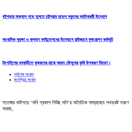
বইপড়ার অভ্যাস গড়ে তুলতে চট্টগ্রাম মডেল স্কুলের ব্যতিক্রমী উদ্যোগ
সাংবাদিক সুরক্ষা ও কল্যাণ ফাউন্ডেশনের উদ্যোগে রাউজানে বৃক্ষরোপণ কর্মসূচি
টাংগাইলের ধনবাড়ীতে কৃষকদের মাঝে আমন মৌসুমের কৃষি উপকরণ বিতরণ।
সর্বশেষ সংবাদ
জনপ্রিয় সংবাদ
পতেঙ্গার কাটগড়ে ‘মনি প্রকাশ পিচ্ছি মনি’র অনৈতিক সাম্রাজ্যে পথভ্রষ্ট তরুণ
সমাজ,