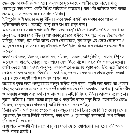
মেরে ফেলার হুমকী দেওয়া হয়। এব্যাপারে মৃত মকছেদ আলীর মেয়ে রাহেনা খাতুন
মেহেরপুর সদর থানায় একটি লিখিত অভিযোগ করেছেন। যার পরিপ্রেক্ষিতে সদর থানার
এসআই এসে তদন্ত করে যান গত শনিবার।
ইতিপূর্বেও জমি দখলের জন্য বিভিন্ন ভাবে হুমকী ধামকী সহ মারধর করে আহত ও
শ্লীলতাহানি করে। ঘরবাড়ি ছেড়ে চলে যাওয়ার জন্য বলে।
অবশেষে রবিবার সকালে আওয়ামী লীগ নেতা বাবলু’র নির্দেশে দখলীয় জমিতে নির্মাণ করা
রান্না ঘর, পায়খানাসহ বিভিন্ন আসবাবপত্র ভেঙে গুড়িয়ে দেয় মৃত আব্দুর রউফের ছেলে
হাদিসুর, গাজাল, মৃত করিম বক্সের ছেলে মোফাজ্জেল, মৃত আবুল এর ছেলে মোস্তফা ও
আব্দুল খালেক। এ সময় বাবলু ঘটনাস্থলে উপস্থিত ছিলেন বলে জানান প্রত্যক্ষদর্শীর
অনেকে।
একইসাথে কদম, ইমলাক, জোহাসেন, সাইদুল, হেকমত, আইনুউদ্দীন, সোহান, টিপুসহ
অনেকে দা, হাতুড়ি, খোন্তা নিয়ে তারের বেড়া দিতে থাকে। এতে বাঁধা প্রদানে হত্যার
হুমকী দেওয়া হয়। ঘরসহ অন্যান্য আসবাবপত্র ভাঙলেও প্রাণ ভয়ে ভীতু হয়ে নিরবে তা
দেখতে থাকেন অসহায় পরিবারটি। কেউ কিছু বললে তাকেও জানে মারার হুমকী দেওয়া
হয়। এতে সকলেই দর্শকের ভূমিকা পালন করে।
রাহেনা’র বৃদ্ধা মাতা শামসুন্নাহার কান্না জড়িত কন্ঠে বলেন, স্বামী মারা যাবার পর থেকেই
বাবলুসহ আরও কয়েকজন আমার দখলীয় জমি দখলের চেষ্টা অব্যাহত রেখেছে। আমি গরীব
ও অসহায় হওয়ায় এবং অর্থ না থাকায় থানা, কোর্ট, ডিসিসহ বিভিন্ন জায়গায় ঘুরেও কোন
সুরাহা পাচ্ছিনা। আজ আমার রান্না ঘর ও প্রকৃতির ডাকে সাড়া দিতে পায়খানাটিও ভেঙে
দিয়েছে বাবলুসহ ওর লোকজন। আমি কি করবো ভেবে পাচ্ছিনা।
তিনার দখলীয় জমি ফেরত পেতে ও ঘর ভাংচুরের সঠিক বিচার চেয়ে তিনি মেহেরপুর জেলা
প্রশাসক, উপজেলা নির্বাহী অফিসার, সদর থানা ও প্রধানমন্ত্রী জননেত্রী শেখ হাসিনার
দৃষ্টি আকর্ষণ করেছেন।
এব্যাপারে আওয়ামী লীগ নেতা বাবলু এর সাথে ফোনে যোগাযোগ করা হলে তিনি জানান,
আমি থানায় রয়েছি।