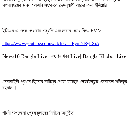
গণমাধ্যমের জন্য ‘অশনি সংকেত’ দেশব্যাপী আন্দোলনের হুঁশিয়ারি
ইভিএম এ ভোট দেওয়ার পদ্ধতি এক নজরে দেখে নিন- EVM
https://www.youtube.com/watch?v=hEymNRyLSiA
News18 Bangla Live | বাংলার খবর Live| Bangla Khobor Live
সেনাবাহিনী প্রধান হিসেবে দায়িত্ব পেতে যাচ্ছেন লেফটেন্যান্ট জেনারেল শফিকুর
রহমান ।
গাংনী উপজেলা প্রেসক্লাবের নির্বাচন অনুষ্ঠিত