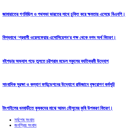
জামায়াতের গণমিছিল ও পথসভা ভারতের সাথে চুক্তি করে ক্ষমতায় এসেছে বিএনপি।
বিশ্বনাথে ‘প্রবাসী ওয়েলফেয়ার এসোসিয়েশন’র পক্ষ থেকে নগদ অর্থ বিতরণ।
বইপড়ার অভ্যাস গড়ে তুলতে চট্টগ্রাম মডেল স্কুলের ব্যতিক্রমী উদ্যোগ
সাংবাদিক সুরক্ষা ও কল্যাণ ফাউন্ডেশনের উদ্যোগে রাউজানে বৃক্ষরোপণ কর্মসূচি
টাংগাইলের ধনবাড়ীতে কৃষকদের মাঝে আমন মৌসুমের কৃষি উপকরণ বিতরণ।
সর্বশেষ সংবাদ
জনপ্রিয় সংবাদ