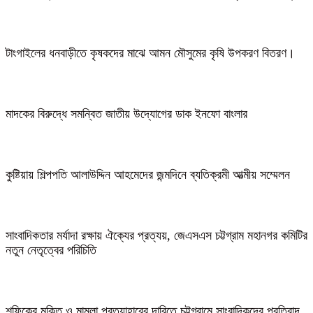
টাংগাইলের ধনবাড়ীতে কৃষকদের মাঝে আমন মৌসুমের কৃষি উপকরণ বিতরণ।
মাদকের বিরুদ্ধে সমন্বিত জাতীয় উদ্যোগের ডাক ইনফো বাংলার
কুষ্টিয়ায় শিল্পপতি আলাউদ্দিন আহমেদের জন্মদিনে ব্যতিক্রমী আত্মীয় সম্মেলন
সাংবাদিকতার মর্যাদা রক্ষায় ঐক্যের প্রত্যয়, জেএসএস চট্টগ্রাম মহানগর কমিটির
নতুন নেতৃত্বের পরিচিতি
শফিকের মুক্তি ও মামলা প্রত্যাহারের দাবিতে চট্টগ্রামে সাংবাদিকদের প্রতিবাদ