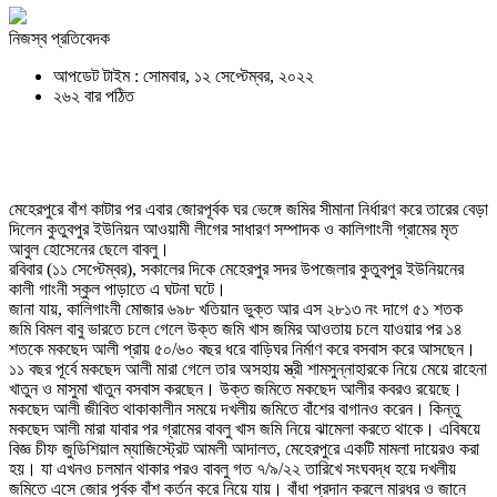
নিজস্ব প্রতিবেদক
আপডেট টাইম : সোমবার, ১২ সেপ্টেম্বর, ২০২২
২৬২ বার পঠিত
মেহেরপুরে বাঁশ কাটার পর এবার জোরপূর্বক ঘর ভেঙ্গে জমির সীমানা নির্ধারণ করে তারের বেড়া
দিলেন কুতুবপুর ইউনিয়ন আওয়ামী লীগের সাধারণ সম্পাদক ও কালিগাংনী গ্রামের মৃত
আবুল হোসেনের ছেলে বাবলু।
রবিবার (১১ সেপ্টেম্বর), সকালের দিকে মেহেরপুর সদর উপজেলার কুতুবপুর ইউনিয়নের
কালী গাংনী স্কুল পাড়াতে এ ঘটনা ঘটে।
জানা যায়, কালিগাংনী মোজার ৬৯৮ খতিয়ান ভুক্ত আর এস ২৮১৩ নং দাগে ৫১ শতক
জমি বিমল বাবু ভারতে চলে গেলে উক্ত জমি খাস জমির আওতায় চলে যাওয়ার পর ১৪
শতকে মকছেদ আলী প্রায় ৫০/৬০ বছর ধরে বাড়িঘর নির্মাণ করে বসবাস করে আসছেন।
১১ বছর পূর্বে মকছেদ আলী মারা গেলে তার অসহায় স্ত্রী শামসুন্নাহারকে নিয়ে মেয়ে রাহেনা
খাতুন ও মাসুমা খাতুন বসবাস করছেন। উক্ত জমিতে মকছেদ আলীর কবরও রয়েছে।
মকছেদ আলী জীবিত থাকাকালীন সময়ে দখলীয় জমিতে বাঁশের বাগানও করেন। কিন্তু
মকছেদ আলী মারা যাবার পর গ্রামের বাবলু খাস জমি নিয়ে ঝামেলা করতে থাকে। এবিষয়ে
বিজ্ঞ চীফ জুডিশিয়াল ম্যাজিস্ট্রেট আমলী আদালত, মেহেরপুরে একটি মামলা দায়েরও করা
হয়। যা এখনও চলমান থাকার পরও বাবলু গত ৭/৯/২২ তারিখে সংঘবদ্ধ হয়ে দখলীয়
জমিতে এসে জোর পূর্বক বাঁশ কর্তন করে নিয়ে যায়। বাঁধা প্রদান করলে মারধর ও জানে