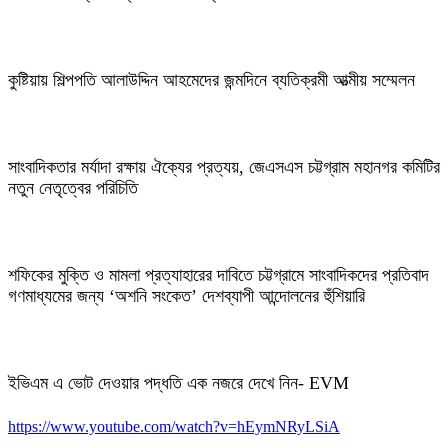
কুষ্টিয়ায় শিল্পপতি আলাউদ্দিন আহমেদের জন্মদিনে ব্যতিক্রমী আত্মীয় সম্মেলন
সাংবাদিকতার মর্যাদা রক্ষায় ঐক্যের প্রত্যয়, জেএসএস চট্টগ্রাম মহানগর কমিটির
নতুন নেতৃত্বের পরিচিতি
শফিকের মুক্তি ও মামলা প্রত্যাহারের দাবিতে চট্টগ্রামে সাংবাদিকদের প্রতিবাদ
গণমাধ্যমের জন্য ‘অশনি সংকেত’ দেশব্যাপী আন্দোলনের হুঁশিয়ারি
ইভিএম এ ভোট দেওয়ার পদ্ধতি এক নজরে দেখে নিন- EVM
https://www.youtube.com/watch?v=hEymNRyLSiA