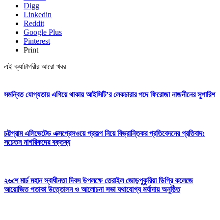
Digg
Linkedin
Reddit
Google Plus
Pinterest
Print
এই ক্যাটাগরীর আরো খবর
সমন্বিত যোগ্যতায় এগিয়ে থাকায় আইসিটি’র লেকচারার পদে ফিরোজা নাজনীনের সুপারিশ
চট্টগ্রাম এলিভেটেড এক্সপ্রেসওয়ে প্রকল্প নিয়ে বিভ্রান্তিকর প্রতিবেদনের প্রতিবাদ:
সচেতন নাগরিকদের বক্তব্য
২৬শে মার্চ মহান স্বাধীনতা দিবস উপলক্ষে তেরাইল জোড়পুকুরিয়া ডিগ্রি কলেজে
আয়োজিত পতাকা উত্তোলন ও আলোচনা সভা যথাযোগ্য মর্যাদায় অনুষ্ঠিত