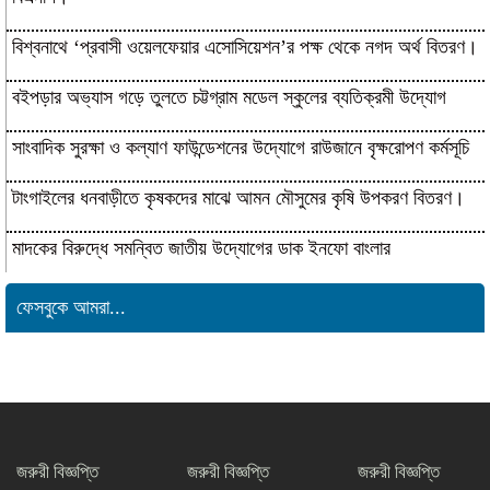
বিশ্বনাথে ‘প্রবাসী ওয়েলফেয়ার এসোসিয়েশন’র পক্ষ থেকে নগদ অর্থ বিতরণ।
বইপড়ার অভ্যাস গড়ে তুলতে চট্টগ্রাম মডেল স্কুলের ব্যতিক্রমী উদ্যোগ
সাংবাদিক সুরক্ষা ও কল্যাণ ফাউন্ডেশনের উদ্যোগে রাউজানে বৃক্ষরোপণ কর্মসূচি
টাংগাইলের ধনবাড়ীতে কৃষকদের মাঝে আমন মৌসুমের কৃষি উপকরণ বিতরণ।
মাদকের বিরুদ্ধে সমন্বিত জাতীয় উদ্যোগের ডাক ইনফো বাংলার
কুষ্টিয়ায় শিল্পপতি আলাউদ্দিন আহমেদের জন্মদিনে
ফেসবুকে আমরা...
ব্যতিক্রমী আত্মীয় সম্মেলন
সাংবাদিকতার মর্যাদা রক্ষায় ঐক্যের প্রত্যয়,
জেএসএস চট্টগ্রাম মহানগর কমিটির নতুন
নেতৃত্বের পরিচিতি
জরুরী বিজ্ঞপ্তি
জরুরী বিজ্ঞপ্তি
জরুরী বিজ্ঞপ্তি