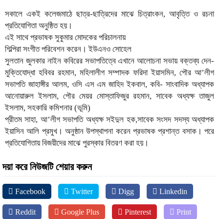
সকালে একই কলেজমাঠে ছাত্র-ছাত্রিদের মাঝে চিত্রাংকন, আবৃত্তি ও রচনা
প্রতিযোগিতা অনুষ্ঠিত হয়।
এই সাথে প্রভাষক সুকুমার মোদকের পরিচালনায়
শিল্পিরা সংগীত পরিবেশন করেন। ইউএনও সোহেল
সুলতান জুলকার নাইন কবিরের সভাপতিত্বে এখানে আলোচনা সভায় বক্তব্য দেন-
মুক্তিযোদ্ধা হবিবর রহমান, মহিলালীগ সম্পাদক ফরিদা ইয়াসমিন, পৌর আ’লীগ
সভাপতি জাহাঙ্গীর আলম, ওসি এস এম জাহিদ ইকবাল, কবি- সাংবাদিক অধ্যাপক
আনোয়ারুল ইসলাম, পৌর মেয়র মোস্তাফিজুর রহমান, সাবেক অধ্যক্ষ তাজুল
ইসলাম, সহকারি কমিশনার (ভূমি)
প্রীতম সাহা, আ’লীগ সভাপতি অধ্যক্ষ সইদুল হক,সাবেক সংসদ সদস্য অধ্যাপক
ইয়াসিন আলি প্রমুখ। অনুষ্ঠান উপস্থাপনা করেন প্রভাষক প্রশান্ত বসাক। পরে
প্রতিযোগিতায় বিজয়ীদের মাঝে পুরস্কার বিতরণ করা হয়।
দয়া করে নিউজটি শেয়ার করুন
Facebook
Twitter
Digg
Linkedin
Reddit
Google Plus
Pinterest
Print