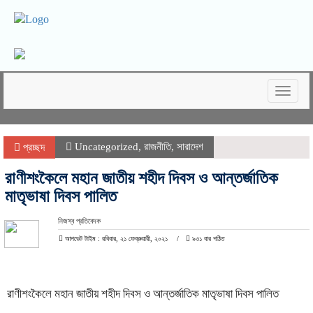
Toggle
naviga
Uncategorized
,
রাজনীতি
,
সারাদেশ
প্রচ্ছদ
রাণীশংকৈলে মহান জাতীয় শহীদ দিবস ও আন্তর্জাতিক
মাতৃভাষা দিবস পালিত
নিজস্ব প্রতিবেদক
আপডেট টাইম : রবিবার, ২১ ফেব্রুয়ারী, ২০২১
৯৩১ বার পঠিত
রাণীশংকৈলে মহান জাতীয় শহীদ দিবস ও আন্তর্জাতিক মাতৃভাষা দিবস পালিত