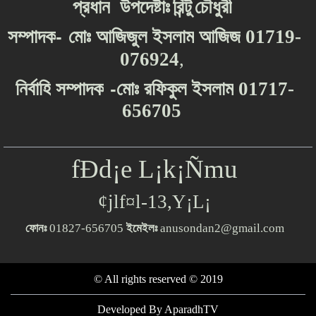
প্রধান
উপদেষ্টাঃ
রিন্টু
চৌধুরী
-
সম্পাদক
মোঃ
আজিজুল
ইসলাম
আজিজ
01719-
076924
,
-
নির্বাহি
সম্পাদক
মোঃ
রফিকুল
ইসলাম
01717-
656705
fÐd¡e L¡k¡Ñmu
¢jlf¤l-13,Y¡L¡
ফোনঃ
01827-656705
ইমেইলঃ
anusondan2@gmail.com
© All rights reserved © 2019
Developed By
AparadhTV