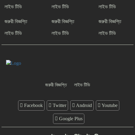
শফিকের মুক্তি ও মামলা প্রত্যাহারের দাবিতে
লাইভ টিভি
লাইভ টিভি
লাইভ টিভি
চট্টগ্রামে সাংবাদিকদের প্রতিবাদ গণমাধ্যমের
জন্য ‘অশনি সংকেত’ দেশব্যাপী আন্দোলনের
জরুরী বিজ্ঞপ্তি
জরুরী বিজ্ঞপ্তি
জরুরী বিজ্ঞপ্তি
হুঁশিয়ারি
লাইভ টিভি
লাইভ টিভি
লাইভ টিভি
জরুরী বিজ্ঞপ্তি
লাইভ টিভি
Facebook
Twitter
Android
Youtube
Google Plus