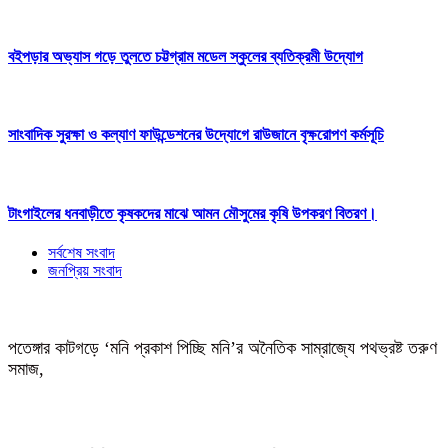
বইপড়ার অভ্যাস গড়ে তুলতে চট্টগ্রাম মডেল স্কুলের ব্যতিক্রমী উদ্যোগ
সাংবাদিক সুরক্ষা ও কল্যাণ ফাউন্ডেশনের উদ্যোগে রাউজানে বৃক্ষরোপণ কর্মসূচি
টাংগাইলের ধনবাড়ীতে কৃষকদের মাঝে আমন মৌসুমের কৃষি উপকরণ বিতরণ।
সর্বশেষ সংবাদ
জনপ্রিয় সংবাদ
পতেঙ্গার কাটগড়ে ‘মনি প্রকাশ পিচ্ছি মনি’র অনৈতিক সাম্রাজ্যে পথভ্রষ্ট তরুণ
সমাজ,