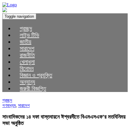
Toggle navigation
প্রচ্ছদ
লাইভ টিভি
জাতীয়
সারাদেশ
রাজনীতি
খেলাধুলা
বিনোদন
বিজ্ঞান ও প্রযুক্তি
অন্যান্য
জরুরী বিজ্ঞপ্তি
প্রচ্ছদ
গণমাধ্যম
,
সারাদেশ
সাংবাদিকদের ১৪ দফা বাস্তবায়নে ঈশ্বরদীতে বিএমএসএফ’র মতবিনিময়
সভা অনুষ্ঠিত