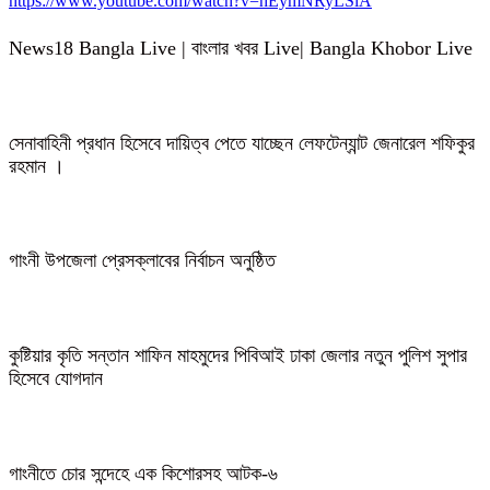
https://www.youtube.com/watch?v=hEymNRyLSiA
News18 Bangla Live | বাংলার খবর Live| Bangla Khobor Live
সেনাবাহিনী প্রধান হিসেবে দায়িত্ব পেতে যাচ্ছেন লেফটেন্যান্ট জেনারেল শফিকুর
রহমান ।
গাংনী উপজেলা প্রেসক্লাবের নির্বাচন অনুষ্ঠিত
কুষ্টিয়ার কৃতি সন্তান শাফিন মাহমুদের পিবিআই ঢাকা জেলার নতুন পুলিশ সুপার
হিসেবে যোগদান
গাংনীতে চোর সন্দেহে এক কিশোরসহ আটক-৬