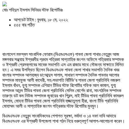
মোঃ শহিদুল ইসলাম সিনিয়র স্টাফ রিপোর্টারঃ
আপডেট টাইম : বুধবার, ১৮ মে, ২০২২
৫৫৫ বার পঠিত
বাংলাদেশ মফস্বল সাংবাদিক ফোরাম (বিএমএসএফ) পাবনা জেলা শাখার নেতৃবৃন্দ আজ
মঙ্গলবার সন্ধ্যায় ঈশ্বরদীর প্রথম পত্রিকা সাপ্তাহিক জংশন অফিসে পত্রিকার সম্পাদক
ও ঈশ্বরদী প্রেসক্লাবের সাবেক সভাপতি এস এম রাজার সাথে সৌজন্য সাক্ষাতে মিলিত
হন। এ সময় উপস্থিত ছিলেন বিএমএসএফ পাবনা জেলা শাখার সভাপতি দৈনিক খবর
বাংলার সম্পাদক আলহাজ্ব ডা:আব্দুস সালাম, সাধারণ সম্পাদক দৈনিক পাবনার আলোর
সম্পাদক মাহফুজ আলী কাদেরী, সহ-সভাপতি বিটিভি’র পাবনা জেলা প্রতিনিধি নজরুল
ইসলাম বাঁধন, যুগ্ম সম্পাদক এশিয়ান টিভির স্টাফ রিপোর্টার শফিক আল কামাল, যুগ্ম
সম্পাদক আনন্দ টিভির পাবনা জেলা প্রতিনিধি সেলিম মোর্শেদ রানা, সাংগঠনিক সম্পাদক
তারুণ্য ডট কম নিউজ সম্পাদক জুবায়ের খান প্রিন্স, মাই টিভির পাবনা প্রতিনিধি কামরুল
ইসলাম, মোহনা টিভির পাবনা জেলা প্রতিনিধি হুজ্জাতুল্লা হীরা, বাংলা টিভি প্রতিনিধি
মোহাম্মদ আলী ও সাপ্তাহিক জংশন পত্রিকার স্টাফ রিপোর্টার মুনমুন।
বিএমএসএফ নেতৃবৃন্দ সাংবাদিকদের পেশাগত সুরক্ষা, মর্যাদা ও ১৪ দফা দাবি আদায়ে
বিএমএসএফ এর ঈশ্বরদী উপজেলা শাখা গঠন নিয়ে গুরুত্বপূর্ণ আলাপ-আলোচনা করেন।