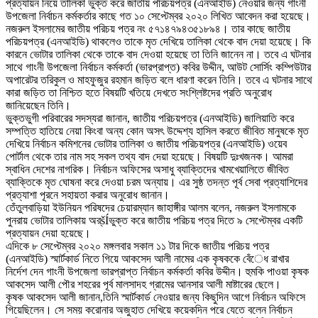
প্রত্যায়ন নিয়ে তালিকা ভুক্ত করে জাতীয় পরিচয়পত্র (এনআইডি) নেওয়ার জন্য গাংনী
উপজেলা নির্বাচন কর্মকর্তার কাছে গত ১০ সেপ্টেম্বর ২০২০ লিখিত আবেদন করা হয়েছে।
নজরুল ইসলামের জাতীয় পরিচয় পত্র নং ৫৭১৪৭৯৪৩৫১৮৯৪। তার কাছে জাতীয়
পরিচয়পত্র (এনআইডি) থাকলেও তাকে মৃত দেখিয়ে তালিকা থেকে বাদ দেয়া হয়েছে। কি
কারনে ভোটার তালিকা থেকে তাকে বাদ দেওয়া হয়েছে তা তিনি জানেন না। তবে এ ঘটনার
সাথে গাংনী উপজেলা নির্বাচন কর্মকর্তা (ভারপ্রাপ্ত) কবির উদ্দীন, আউট সোর্সিং কম্পিউটার
অপারেটর তরিকুল ও মাহফুজুর রহমান জড়িত বলে ধারণা করেন তিনি। তবে এ ঘটনার সাথে
কারা জড়িত তা নিশ্চিত হতে বিষয়টি খতিয়ে দেখতে সংশ্লিষ্টদের প্রতি অনুরোধ
জানিয়েছেন তিনি।
ভুক্তভুগী পরিবারের সদস্যরা জানান, জাতীয় পরিচয়পত্র (এনআইডি) জালিয়াতি করে
সম্পত্তি হাতিয়ে নেয়া কিংবা অন্য কোন অসৎ উদ্দেশ্য হাসিল করতে জীবিত মানুষকে মৃত
দেখিয়ে নির্বাচন কমিশনের ভোটার তালিকা ও জাতীয় পরিচয়পত্র (এনআইডি) ওয়েব
পোর্টাল থেকে তার নাম সহ সকল তথ্য বাদ দেয়া হয়েছে। বিষয়টি দুঃখজনক। আমরা
স্বাধিন দেশের নাগরিক। নির্বাচন অফিসের অসাধু ব্যাক্তিদের খামখেয়ালিতে জীবিত
ব্যাক্তিকে মৃত ঘোষনা করে দেওয়া চরম অন্যায়। এর সুষ্ঠ তদন্ত পূর্ব সেবা প্রত্যাশিদের
প্রত্যাশা পূরনে সহায়তা করার অনুরোধ জানান।
তেঁতুলবাড়িয়া ইউনিয়ন পরিষদের চেয়ারম্যান জাহাঙ্গীর আলম বলেন, নজরুল ইসলামকে
পুনরায় ভোটার তালিকায় অর্šÍভুক্ত করে জাতীয় পরিচয় পত্র দিতে ৯ সেপ্টেম্বর একটি
প্রত্যায়ন দেয়া হয়েছে।
এদিকে ৮ সেপ্টেম্বর ২০২০ মঙ্গলবার সকাল ১১ টার দিকে জাতীয় পরিচয় পত্র
(এনআইডি) স্মার্টকার্ড নিতে গিয়ে আকসেদ আলী নামের এক কৃষককে বেঁেধ রাখার
নির্দেশ দেন গাংনী উপজেলা ভারপ্রাপ্ত নির্বাচন কর্মকর্তা কবির উদ্দীন। হুমকি পাওয়া কৃষক
আকসেদ আলী পৌর শহরের পূর্ব মালসাদহ গ্রামের আনসার আলী মাষ্টারের ছেলে।
কৃষক আকসেদ আলী জানান,তিনি স্মার্টকার্ড নেওয়ার জন্য কিছুদিন আগে নির্বাচন অফিসে
গিয়েছিলেন। সে সময় করোনার অজুহাত দেখিয়ে কয়েকদিন পরে যেতে বলেন নির্বাচন