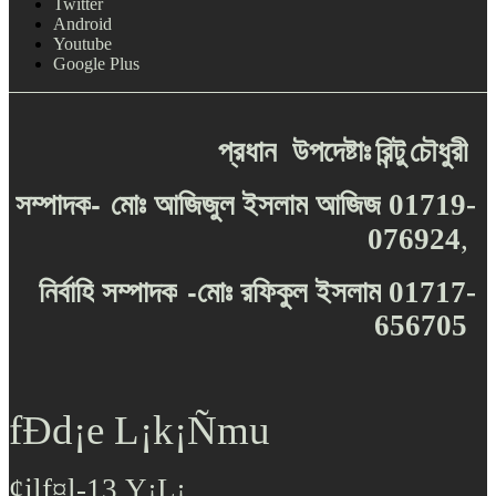
Twitter
Android
Youtube
Google Plus
প্রধান
উপদেষ্টাঃ
রিন্টু
চৌধুরী
-
সম্পাদক
মোঃ
আজিজুল
ইসলাম
আজিজ
01719-
076924
,
-
নির্বাহি
সম্পাদক
মোঃ
রফিকুল
ইসলাম
01717-
656705
fÐd¡e L¡k¡Ñmu
¢jlf¤l-13,Y¡L¡