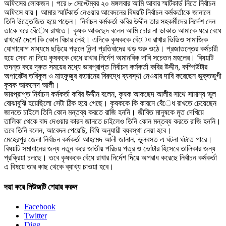
অফিসের লোকজন। পরে ৮ সেপ্টেম্বর ২০ মঙ্গলবার আমি আবার স্মার্টকার্ড নিতে নির্বাচন
অফিসে যায়। আমার স্মার্টকার্ড নেওয়ার আবেদনের বিষয়টি নির্বাচন কর্মকর্তাকে জানালে
তিনি উত্তেজিত হয়ে পড়েন। নির্বাচন কর্মকর্তা কবির উদ্দীন তার সহকর্মীদের নির্দেশ দেন
তাকে ধরে বেঁেধ রাখতে। কৃষক আকছেদ বলেন আমি চোর না ডাকাত আমাকে ধরে বেধে
রাখবে? দেশে কি কোন বিচার নেই। এদিকে কৃষককে বেঁেধ রাখার ভিডিও সামাজিক
যোগাযোগ মাধ্যমে ছড়িয়ে পড়লে নিন্দা প্রতিবাদের ঝড় শুরু ওঠে। প্রজাতন্তের কর্মচারী
হয়ে সেবা না দিয়ে কৃষককে বেধে রাখার নির্দেশ অমানবিক দাবি সচেতন মহলের। বিষয়টি
তদন্ত করে দ্রুত সময়ের মধ্যে ভারপ্রাপ্ত নির্বাচন কর্মকর্তা কবির উদ্দীন, কম্পিউটার
অপারেটর তরিকুল ও মাহফুজুর রহমানের বিরুদ্ধে ব্যবস্থা নেওয়ার দাবি করেছেন ভুক্তভুগী
কৃষক আকসেদ আলী।
ভারপ্রাপ্ত নির্বাচন কর্মকর্তা কবির উদ্দীন বলেন, কৃষক আকছেদ আলীর সাথে সামান্য ভুল
বোঝাবুঝি হয়েছিলো সেটা ঠিক হয়ে গেছে। কৃষককে কি কারনে বেঁেধ রাখতে চেয়েছেন
জানতে চাইলে তিনি কোন মন্তব্য করতে রাজি হননি। জীবিত মানুষকে মৃত দেখিয়ে
তালিকা থেকে বাদ দেওয়ার কারন জানতে চাইলেও তিনি কোন মন্তব্য করতে রাজি হননি।
তবে তিনি বলেন, আবেদন পেয়েছি, বিধি অনুযায়ী ব্যবস্থা নেয়া হবে।
মেহেরপুর জেলা নির্বাচন কর্মকর্তা আহমেদ আলী জানান, ভুলবসত এ ঘটনা ঘটতে পারে।
বিষয়টি সমাধানের জন্য নতুন করে জাতীয় পরিচয় পত্র ও ভোটার হিসেবে তালিকার জন্য
প্রক্রিয়া চলছে। তবে কৃষককে বেঁধে রাখার নির্দেশ দিয়ে অপরাধ করেছে নির্বাচন কর্মকর্তা
এ বিষয়ে তার কাছ থেকে ব্যাখ্য চাওয়া হবে।
দয়া করে নিউজটি শেয়ার করুন
Facebook
Twitter
Digg