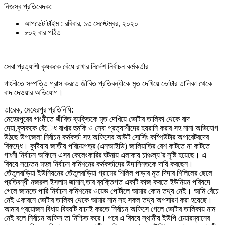
নিজস্ব প্রতিবেদক:
আপডেট টাইম : রবিবার, ১৩ সেপ্টেম্বর, ২০২০
৮০২ বার পঠিত
সেবা প্রত্যাশী কৃষককে বেঁধে রাখার নির্দেশ নির্বাচন কর্মকর্তার
গাংনীতে সম্পত্তি গ্রাস করতে জীবিত প্রতিবন্ধীকে মৃত দেখিয়ে ভোটার তালিকা থেকে
বাদ দেওয়ার অভিযোগ।
তারেক, মেহেরপুর প্রতিনিধি:
মেহেরপুরের গাংনীতে জীবিত ব্যক্তিকে মৃত দেখিয়ে ভোটার তালিকা থেকে বাদ
দেয়া,কৃষককে বেঁেধ রাখার হুমকি ও সেবা প্রত্যাশীদের হয়রানি করার সহ নানা অভিযোগ
উঠছে উপজেলা নির্বাচন কর্মকর্তা সহ অফিসের আউট সোর্সিং কম্পিউটার অপারেটরদের
বিরুদ্ধে। কুষ্টিয়ায় জাতীয় পরিচয়পত্র (এনআইডি) জালিয়াতির রেশ কাটতে না কাটতে
গাংনী নির্বাচন অফিসে এসব কেলেংকারির ঘটনায় এলাকায় চাঞ্চল্য’র সৃষ্টি হয়েছে। এ
বিষয়ে সচেতন মহল নির্বাচন কমিশনের কর্মকর্তাদের উদাসিনতকে দায়ি করছেন।
তেঁতুলবাড়িয়া ইউনিয়নের তেঁতুলবাড়িয়া গ্রামের শিলিল পাড়ার মৃত দিদার শিলিলের ছেলে
প্রতিবন্ধী নজরুল ইসলাম জানান,তার ব্যক্তিগত একটি কাজ করতে ইউনিয়ন পরিষদে
গেলে জানতে পারি নির্বাচন কমিশনের ওয়েভ পোর্টালে আমার কোন তথ্য নেই। আমি বেঁচে
নেই একারনে ভোটার তালিকা থেকে আমার নাম সহ সকল তথ্য অপসারণ করা হয়েছে।
আমার প্রয়োজন বিধায় বিষয়টি যাচাই করতে নির্বাচন অফিসে গেলে ভোটার তালিকায় নাম
নেই বলে নির্বাচন অফিস তা নিশ্চিত করে। পরে এ বিষয়ে স্থানীয় ইউপি চেয়ারম্যানের