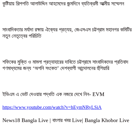
কুষ্টিয়ায় শিল্পপতি আলাউদ্দিন আহমেদের জন্মদিনে ব্যতিক্রমী আত্মীয় সম্মেলন
সাংবাদিকতার মর্যাদা রক্ষায় ঐক্যের প্রত্যয়, জেএসএস চট্টগ্রাম মহানগর কমিটির
নতুন নেতৃত্বের পরিচিতি
শফিকের মুক্তি ও মামলা প্রত্যাহারের দাবিতে চট্টগ্রামে সাংবাদিকদের প্রতিবাদ
গণমাধ্যমের জন্য ‘অশনি সংকেত’ দেশব্যাপী আন্দোলনের হুঁশিয়ারি
ইভিএম এ ভোট দেওয়ার পদ্ধতি এক নজরে দেখে নিন- EVM
https://www.youtube.com/watch?v=hEymNRyLSiA
News18 Bangla Live | বাংলার খবর Live| Bangla Khobor Live