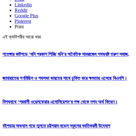
Linkedin
Reddit
Google Plus
Pinterest
Print
এই ক্যাটাগরীর আরো খবর
পতেঙ্গার কাটগড়ে ‘মনি প্রকাশ পিচ্ছি মনি’র অনৈতিক সাম্রাজ্যে পথভ্রষ্ট তরুণ সমাজ,
জামায়াতের গণমিছিল ও পথসভা ভারতের সাথে চুক্তি করে ক্ষমতায় এসেছে বিএনপি।
বিশ্বনাথে ‘প্রবাসী ওয়েলফেয়ার এসোসিয়েশন’র পক্ষ থেকে নগদ অর্থ বিতরণ।
বইপড়ার অভ্যাস গড়ে তুলতে চট্টগ্রাম মডেল স্কুলের ব্যতিক্রমী উদ্যোগ