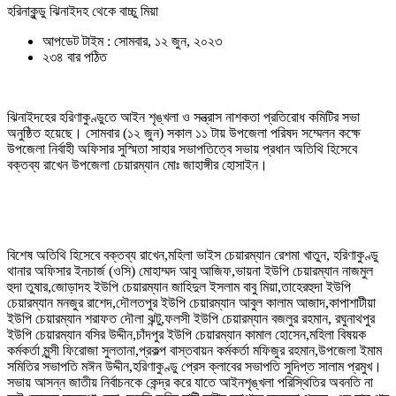
হরিনাকুন্ডু ঝিনাইদহ থেকে বাচ্চু মিয়া
আপডেট টাইম : সোমবার, ১২ জুন, ২০২৩
২৩৪ বার পঠিত
ঝিনাইদহের হরিণাকুণ্ডুতে আইন শৃঙ্খলা ও সন্ত্রাস নাশকতা প্রতিরোধ কমিটির সভা
অনুষ্ঠিত হয়েছে। সোমবার (১২ জুন) সকাল ১১ টায় উপজেলা পরিষদ সম্মেলন কক্ষে
উপজেলা নির্বাহী অফিসার সুস্মিতা সাহার সভাপতিত্বে সভায় প্রধান অতিথি হিসেবে
বক্তব্য রাখেন উপজেলা চেয়ারম্যান মোঃ জাহাঙ্গীর হোসাইন।
বিশেষ অতিথি হিসেবে বক্তব্য রাখেন,মহিলা ভাইস চেয়ারম্যান রেশমা খাতুন, হরিণাকুণ্ডু
থানার অফিসার ইনচার্জ (ওসি) মোহাম্মদ আবু আজিফ,ভায়না ইউপি চেয়ারম্যান নাজমুল
হুদা তুষার,জোড়াদহ ইউপি চেয়ারম্যান জাহিদুল ইসলাম বাবু মিয়া,তাহেরহুদা ইউপি
চেয়ারম্যান মনজুর রাশেদ,দৌলতপুর ইউপি চেয়ারম্যান আবুল কালাম আজাদ,কাপাশাটীয়া
ইউপি চেয়ারম্যান শরাফত দৌলা ঝন্টু,ফলসী ইউপি চেয়ারম্যান বজলুর রহমান, রঘুনাথপুর
ইউপি চেয়ারম্যান বসির উদ্দীন,চাঁদপুর ইউপি চেয়ারম্যান কামাল হোসেন,মহিলা বিষয়ক
কর্মকর্তা মুন্সী ফিরোজা সুলতানা,প্রকল্প বাস্তবায়ন কর্মকর্তা মফিজুর রহমান,উপজেলা ইমাম
সমিতির সভাপতি মঈন উদ্দীন,হরিণাকুণ্ডু প্রেস ক্লাবের সভাপতি সুদিপ্ত সালাম প্রমুখ।
সভায় আসন্ন জাতীয় নির্বাচনকে কেন্দ্র করে যাতে আইনশৃঙ্খলা পরিস্থিতির অবনতি না