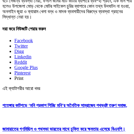
ঘটে সেজন্য ব্যবস্থা নেয়া, ফসলি জমির মাটি কাটার ব্যাপারে ব্যবস্হা গ্রহন, এক মাস পার
হলেও উপজেলা মোড় থেকে মোটর সাইকেল চুরির ব্যাপারে কোন তথ্য উদঘাটন না হওয়া,
অনলাইন জুয়া ও ক্যারাম খেলা বন্ধ ও মাদক ব্যবসায়ীদের বিরুদ্ধে ব্যবস্থা গ্রহনের
সিদ্ধান্ত নেয়া হয়।
দয়া করে নিউজটি শেয়ার করুন
Facebook
Twitter
Digg
Linkedin
Reddit
Google Plus
Pinterest
Print
এই ক্যাটাগরীর আরো খবর
পতেঙ্গার কাটগড়ে ‘মনি প্রকাশ পিচ্ছি মনি’র অনৈতিক সাম্রাজ্যে পথভ্রষ্ট তরুণ সমাজ,
জামায়াতের গণমিছিল ও পথসভা ভারতের সাথে চুক্তি করে ক্ষমতায় এসেছে বিএনপি।