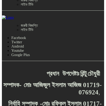
জরুরী বিজ্ঞপ্তি
লাইভ টিভি
জরুরী বিজ্ঞপ্তি
লাইভ টিভি
Facebook
Twitter
Android
Youtube
Google Plus
প্রধান
উপদেষ্টাঃ
রিন্টু
চৌধুরী
-
সম্পাদক
মোঃ
আজিজুল
ইসলাম
আজিজ
01719-
076924
,
-
নির্বাহি
সম্পাদক
মোঃ
রফিকুল
ইসলাম
01717-