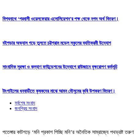
বিশ্বনাথে ‘প্রবাসী ওয়েলফেয়ার এসোসিয়েশন’র পক্ষ থেকে নগদ অর্থ বিতরণ।
বইপড়ার অভ্যাস গড়ে তুলতে চট্টগ্রাম মডেল স্কুলের ব্যতিক্রমী উদ্যোগ
সাংবাদিক সুরক্ষা ও কল্যাণ ফাউন্ডেশনের উদ্যোগে রাউজানে বৃক্ষরোপণ কর্মসূচি
টাংগাইলের ধনবাড়ীতে কৃষকদের মাঝে আমন মৌসুমের কৃষি উপকরণ বিতরণ।
সর্বশেষ সংবাদ
জনপ্রিয় সংবাদ
পতেঙ্গার কাটগড়ে ‘মনি প্রকাশ পিচ্ছি মনি’র অনৈতিক সাম্রাজ্যে পথভ্রষ্ট তরুণ