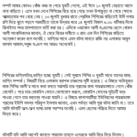
লম্পট মামার কোনও খোঁজ খবর না পেয়ে যুবতী গেলো, এই ঈদে ১০ জুলাই বেড়াতে আসে
নানা বাড়িতে। এসে যখন দেখে শিশিরের বিয়ে হয়ে গেছে তখন উপায়ুন্ত না পেয়ে ক্ষোভে
আত্মহত্যার পথ বেছে নেয়। ১৩ জুলাই বুধবার রাতে প্রেমিক শিশিরের বাড়িতেই উর্মি গলায়
রশি দিয়ে ঝুলে পড়লে পরবর্তীতে তাকে উদ্ধার করে ১৪ জুলাই বিকাল ৬.৩০ ঘটিকার দিকে
ঝিনাইদহ সদর হাসপাতালে ভর্তি করা হয়। এদিকে ওয়াজেদ আলী মণ্ডলের ছেলে খোকন
আলী সাংবাদিকদের জানান, ঐ মেয়ে বিয়ের দাবীতে ৩ রাত এক দিন শিশিরের বাড়িতে
অন্বেষণ করেন বলে শুনেছি। ভাগ্নির সাথে এমন ঘটনা মানতে রাজি নয় এলাকার আবুল
কালাম আজাদ,সবুজ মণ্ডল সহ আরও অনেকেই।
শিশিরের ভগ্নিপতির,ভাগ্নি হচ্ছে যুবতী। সেই সুবাদে শিশির ও যুবতী সাথে তাদের মামা-
ভাগ্নি সম্পর্ক। বিষয়টি নিয়ে এলাকায ব্যাপক চাঞ্চলের সৃষ্টি হয়েছে। এ বিষয়ে অভিযুক্ত
মামা শিশির আলী’র সাথে কথা বলতে সরাসরি তার গ্রামের বাসা পায়রাডাঙ্গাতে গেলে খোঁজ
মেলেনি। পরে তার মোবাইল ফোনে যোগাযোগ করলে, মোবাইল ফোনের সুইচটি বন্ধ
পাওয়া গেলে তার বক্তব্য পাওয়া যায়নি। এ বিষয়ে কাপাশহাটীয়া ইউনিয়নের পায়রাডাঙ্গা
গ্রামের ইউপি সদস্য শরিফুল ইসলাম জানান, এখন পর্যন্ত আমি পুরা ঘটনা জানি না। তবে
আমি ঘটনাটি অল্প-অল্প ভাষা-ভাষা পরস্পর শুনেছি। এমন ছেলের পরিচয় দিতে আমার
ঘিন্না করে।
ঘটনাটি যদি আমি আগেই জানতে পারতাম তাহলে ওদেরকে আমি বিয়ে দিয়ে দিতাম।