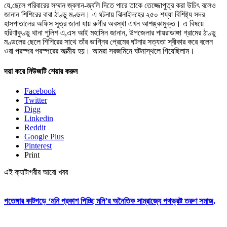
যে,ছেলে পরিবারের সম্মান জ্বলান-জ্বলি দিতে পারে তাকে তেজ্জোপুত্র করা উচিৎ বলেও
জানান শিশিরের বাবা ঠাণ্ডু মণ্ডল। এ ঘটনায় ঝিনাইদহের ২৫০ শয্যা বিশিষ্ট্য সদর
হাসপাতালের অফিস সূত্র জানা যায় রুগীর অবস্থা এখন আশঙ্কামুক্ত। এ বিষয়ে
হরিণাকুণ্ডু থানা পুলিশ এ,এস আই মহাসিন জানান, উপজেলার পায়রাডাঙ্গা গ্রামের ঠাণ্ডু
মণ্ডলের ছেলে শিশিরের সাথে তাঁর ভাগ্নির প্রেমের ঘটনার সত্যতা স্বীকার করে বলেন
ওরা পরস্পর পরস্পরের আত্মীয় হয়। আমরা সরজমিনে ঘটনাস্থলে গিয়েছিলাম।
দয়া করে নিউজটি শেয়ার করুন
Facebook
Twitter
Digg
Linkedin
Reddit
Google Plus
Pinterest
Print
এই ক্যাটাগরীর আরো খবর
পতেঙ্গার কাটগড়ে ‘মনি প্রকাশ পিচ্ছি মনি’র অনৈতিক সাম্রাজ্যে পথভ্রষ্ট তরুণ সমাজ,