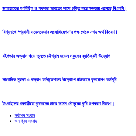
জামায়াতের গণমিছিল ও পথসভা ভারতের সাথে চুক্তি করে ক্ষমতায় এসেছে বিএনপি।
বিশ্বনাথে ‘প্রবাসী ওয়েলফেয়ার এসোসিয়েশন’র পক্ষ থেকে নগদ অর্থ বিতরণ।
বইপড়ার অভ্যাস গড়ে তুলতে চট্টগ্রাম মডেল স্কুলের ব্যতিক্রমী উদ্যোগ
সাংবাদিক সুরক্ষা ও কল্যাণ ফাউন্ডেশনের উদ্যোগে রাউজানে বৃক্ষরোপণ কর্মসূচি
টাংগাইলের ধনবাড়ীতে কৃষকদের মাঝে আমন মৌসুমের কৃষি উপকরণ বিতরণ।
সর্বশেষ সংবাদ
জনপ্রিয় সংবাদ