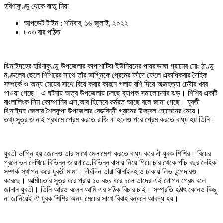
হরিণাকুণ্ডু থেকে বাচ্চু মিয়া
আপডেট টাইম : শনিবার, ১৬ জুলাই, ২০২২
৮০৩ বার পঠিত
ঝিনাইদহের হরিণাকুণ্ডু উপজেলার কাপাশাটিয়া ইউনিয়নের পায়রাডাঙ্গা গ্রামের মোঃ ঠাণ্ডু
মণ্ডলের ছেলে শিশিরের সাথে তাঁর ভাগ্নিকে প্রেমের ফাঁদে ফেলে একাধিকবার দৈহিক
সম্পর্কে ও অন্য মেয়ের সাথে বিয়ে করার কারনে গলায় রশি দিয়ে আত্মহত্যা চেষ্টার খবর
পাওয়া গেছে। এ ঘটনায় অত্র উপজেলায় চলছে ব্যাপক সমালোচনার ঝড়। শিশির একটি
বাংলালিংক সিম কোম্পানির এস,আর হিসেবে কর্মরত আছে বলে জানা গেছে। যুবতী
ঝিনাইদহ জেলার শৈলকূপা উপজেলার বেড়বিন্নী গ্রামের উজ্জ্বল হোসেনের মেয়ে।
তথ্যসূত্র জানাই প্রথমে প্রেম করতে রাজি না হলেও পরে প্রেম করতে বাধ্য হয় তিনি।
যুবতী ভাগ্নি হয় জেনেও তার সাথে মেলামেশা করতে বাধ্য করে ঐ যুবক শিশির। বিয়ের
প্রলোভন দেখিয়ে বিভিন্ন জায়গাতে,বিভিন্ন বাসায় নিয়ে গিয়ে চার থেকে পাঁচ বছর দৈহিক
সম্পর্ক স্থাপন করে যুবতী মামা। দীর্ঘদিন তারা ঝিনাইদহ ও ঢাকায় লিভ টুগেদারও
করেছে। আত্মীয়তার সূত্র ধরে প্রায় ১০ বছর ধরে চলে তাদের এই গোপন প্রেম বলে
জানান যুবতী। তিনি আরও বলেন আমি এর সঠিক বিচার চাই। সম্প্রতি হঠাৎ কোনও কিছু
না জানিয়েই ঐ যুবক শিশির অন্য মেয়ের সাথে বিবাহ বন্ধনে আবদ্ধ হয়।