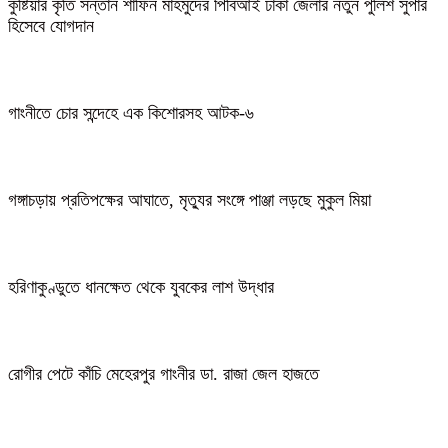
কুষ্টিয়ার কৃতি সন্তান শাফিন মাহমুদের পিবিআই ঢাকা জেলার নতুন পুলিশ সুপার
হিসেবে যোগদান
গাংনীতে চোর সন্দেহে এক কিশোরসহ আটক-৬
গঙ্গাচড়ায় প্রতিপক্ষের আঘাতে, মৃত্যুর সংঙ্গে পাঞ্জা লড়ছে মুকুল মিয়া
হরিণাকুণ্ডুতে ধানক্ষেত থেকে যুবকের লাশ উদ্ধার
রোগীর পেটে কাঁচি মেহেরপুর গাংনীর ডা. রাজা জেল হাজতে