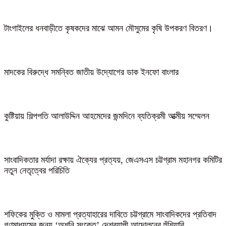
টাংগাইলের ধনবাড়ীতে কৃষকদের মাঝে আমন মৌসুমের কৃষি উপকরণ বিতরণ।
মাদকের বিরুদ্ধে সমন্বিত জাতীয় উদ্যোগের ডাক ইনফো বাংলার
কুষ্টিয়ায় শিল্পপতি আলাউদ্দিন আহমেদের জন্মদিনে ব্যতিক্রমী আত্মীয় সম্মেলন
সাংবাদিকতার মর্যাদা রক্ষায় ঐক্যের প্রত্যয়, জেএসএস চট্টগ্রাম মহানগর কমিটির
নতুন নেতৃত্বের পরিচিতি
শফিকের মুক্তি ও মামলা প্রত্যাহারের দাবিতে চট্টগ্রামে সাংবাদিকদের প্রতিবাদ
গণমাধ্যমের জন্য ‘অশনি সংকেত’ দেশব্যাপী আন্দোলনের হুঁশিয়ারি