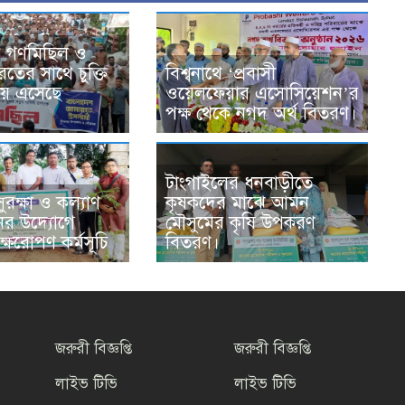
র গণমিছিল ও
তের সাথে চুক্তি
বিশ্বনাথে ‘প্রবাসী
ায় এসেছে
ওয়েলফেয়ার এসোসিয়েশন’র
পক্ষ থেকে নগদ অর্থ বিতরণ।
টাংগাইলের ধনবাড়ীতে
ুরক্ষা ও কল্যাণ
কৃষকদের মাঝে আমন
ের উদ্যোগে
মৌসুমের কৃষি উপকরণ
ক্ষরোপণ কর্মসূচি
বিতরণ।
জরুরী বিজ্ঞপ্তি
জরুরী বিজ্ঞপ্তি
লাইভ টিভি
লাইভ টিভি