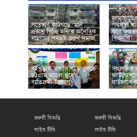
জামায়াতে
পতেঙ্গার কাটগড়ে ‘মনি
পথসভা ভার
প্রকাশ পিচ্ছি মনি’র অনৈতিক
করে ক্ষমত
সাম্রাজ্যে পথভ্রষ্ট তরুণ সমাজ,
বিএনপি।
বইপড়ার অভ্যাস গড়ে তুলতে
সাংবাদিক স
চট্টগ্রাম মডেল স্কুলের
ফাউন্ডেশন
ব্যতিক্রমী উদ্যোগ
রাউজানে বৃ
জরুরী বিজ্ঞপ্তি
জরুরী বিজ্ঞপ্তি
লাইভ টিভি
লাইভ টিভি