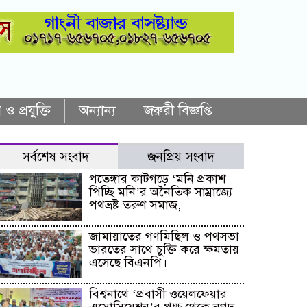
 ও প্রযুক্তি
অন্যান্য
জরুরী বিজ্ঞপ্তি
সর্বশেষ সংবাদ
জনপ্রিয় সংবাদ
পতেঙ্গার কাটগড়ে ‘মনি প্রকাশ
পিচ্ছি মনি’র অনৈতিক সাম্রাজ্যে
পথভ্রষ্ট তরুণ সমাজ,
জামায়াতের গণমিছিল ও পথসভা
ভারতের সাথে চুক্তি করে ক্ষমতায়
এসেছে বিএনপি।
বিশ্বনাথে ‘প্রবাসী ওয়েলফেয়ার