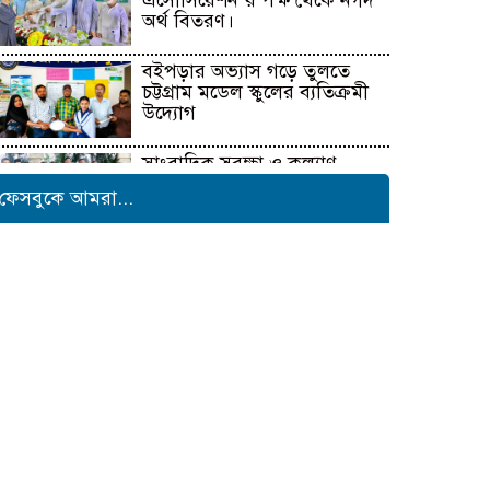
এসোসিয়েশন’র পক্ষ থেকে নগদ
অর্থ বিতরণ।
বইপড়ার অভ্যাস গড়ে তুলতে
চট্টগ্রাম মডেল স্কুলের ব্যতিক্রমী
উদ্যোগ
সাংবাদিক সুরক্ষা ও কল্যাণ
ফাউন্ডেশনের উদ্যোগে রাউজানে
ফেসবুকে আমরা...
বৃক্ষরোপণ কর্মসূচি
টাংগাইলের ধনবাড়ীতে কৃষকদের
মাঝে আমন মৌসুমের কৃষি
উপকরণ বিতরণ।
মাদকের বিরুদ্ধে সমন্বিত জাতীয়
উদ্যোগের ডাক ইনফো বাংলার
কুষ্টিয়ায় শিল্পপতি আলাউদ্দিন
আহমেদের জন্মদিনে ব্যতিক্রমী
আত্মীয় সম্মেলন