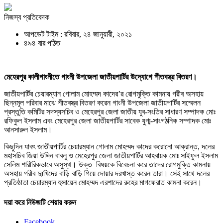
নিজস্ব প্রতিবেদক
আপডেট টাইম : রবিবার, ২৪ জানুয়ারী, ২০২১
৪৯৪ বার পঠিত
মেহেরপুর কালীগাংনীতে গাংনী উপজেলা জাতীয়পার্টির উদ্যোগে শীতবস্ত্র বিতরণ।
জাতীয়পার্টির চেয়ারম্যান গোলাম মোহম্মদ কাদের’র রোগমুক্তি কামনায় গরীব অসহায়
ছিন্নমূল পরিবার মাঝে শীতবস্ত্র বিতরণ করেন গাংনী উপজেলা জাতীয়পার্টির সম্মেলন
প্রস্তুতি কমিটির সদস্যসচিব ও মেহেরপুর জেলা জাতীয় যুব-সংতির সাধারণ সম্পাদক মোঃ
রফিকুল ইসলাম এবং মেহেরপুর জেলা জাতীয়পার্টির সাবেক যুগ্ম-সাংগঠনিক সম্পাদক মোঃ
আনসারুল ইসলাম।
কিছুদিন যাবৎ জাতীয়পার্টির চেয়ারম্যান গোলাম মোহম্মদ কাদের করোনো আক্রান্ত, দলের
মহাসচিব জিয়া উদ্দিন বাবলু ও মেহেরপুর জেলা জাতীয়পার্টির আহবায়ক মোঃ সাইফুল ইসলাম
সেলিম শারীরিকভাবে অসুস্থ। উক্ত বিষয়কে বিবেচনা করে তাদের রোগমুক্তি কামনায়
অসহায় গরীব দুঃখিদের বাড়ি বাড়ি গিয়ে দোয়ার দরখাস্ত করেন তারা। সেই সাথে দলের
প্রতিষ্ঠাতা চেয়ারম্যান হুসায়েন মোহম্মদ এরশাদের রুহের মাগফেরাত কামনা করেন।
দয়া করে নিউজটি শেয়ার করুন
Facebook