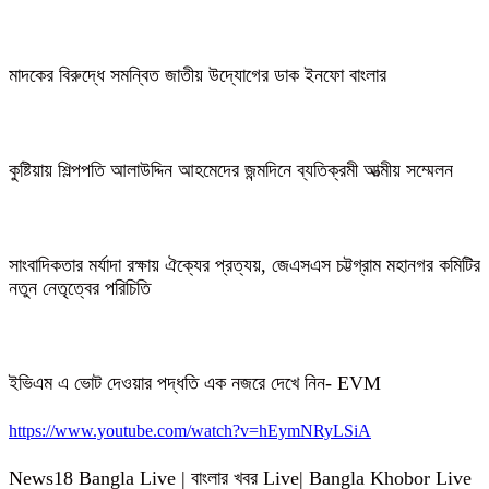
মাদকের বিরুদ্ধে সমন্বিত জাতীয় উদ্যোগের ডাক ইনফো বাংলার
কুষ্টিয়ায় শিল্পপতি আলাউদ্দিন আহমেদের জন্মদিনে ব্যতিক্রমী আত্মীয় সম্মেলন
সাংবাদিকতার মর্যাদা রক্ষায় ঐক্যের প্রত্যয়, জেএসএস চট্টগ্রাম মহানগর কমিটির
নতুন নেতৃত্বের পরিচিতি
ইভিএম এ ভোট দেওয়ার পদ্ধতি এক নজরে দেখে নিন- EVM
https://www.youtube.com/watch?v=hEymNRyLSiA
News18 Bangla Live | বাংলার খবর Live| Bangla Khobor Live