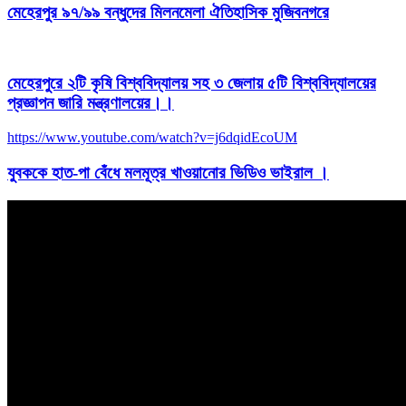
মেহেরপুর ৯৭/৯৯ বন্ধুদের মিলনমেলা ঐতিহাসিক মুজিবনগরে
মেহেরপুরে ২টি কৃষি বিশ্ববিদ্যালয় সহ ৩ জেলায় ৫টি বিশ্ববিদ্যালয়ের
প্রজ্ঞাপন জারি মন্ত্রণালয়ের।।
https://www.youtube.com/watch?v=j6dqidEcoUM
যুবককে হাত-পা বেঁধে মলমূত্র খাওয়ানোর ভিডিও ভাইরাল ।