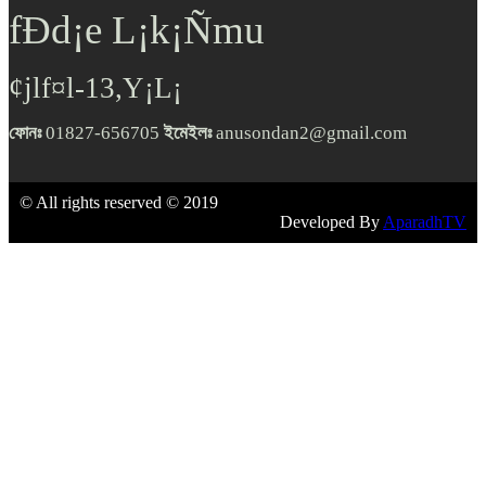
fÐd¡e L¡k¡Ñmu
¢jlf¤l-13,Y¡L¡
ফোনঃ
01827-656705
ইমেইলঃ
anusondan2@gmail.com
© All rights reserved © 2019
Developed By
AparadhTV