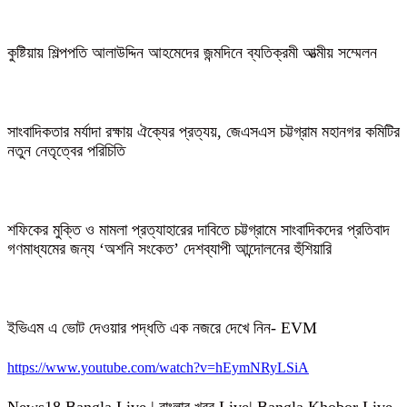
কুষ্টিয়ায় শিল্পপতি আলাউদ্দিন আহমেদের জন্মদিনে ব্যতিক্রমী আত্মীয় সম্মেলন
সাংবাদিকতার মর্যাদা রক্ষায় ঐক্যের প্রত্যয়, জেএসএস চট্টগ্রাম মহানগর কমিটির
নতুন নেতৃত্বের পরিচিতি
শফিকের মুক্তি ও মামলা প্রত্যাহারের দাবিতে চট্টগ্রামে সাংবাদিকদের প্রতিবাদ
গণমাধ্যমের জন্য ‘অশনি সংকেত’ দেশব্যাপী আন্দোলনের হুঁশিয়ারি
ইভিএম এ ভোট দেওয়ার পদ্ধতি এক নজরে দেখে নিন- EVM
https://www.youtube.com/watch?v=hEymNRyLSiA
News18 Bangla Live | বাংলার খবর Live| Bangla Khobor Live