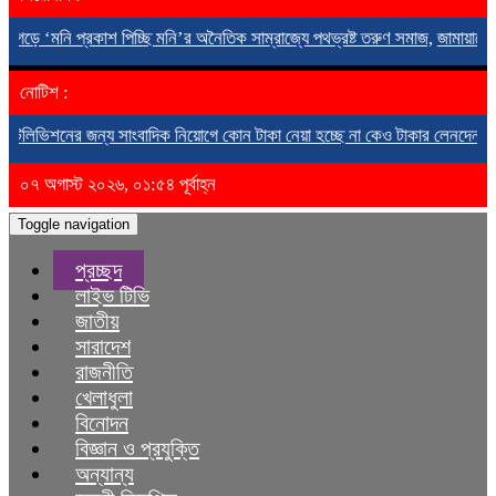
 প্রকাশ পিচ্ছি মনি’র অনৈতিক সাম্রাজ্যে পথভ্রষ্ট তরুণ সমাজ,
জামায়াতের গণমিছিল ও
নোটিশ :
র জন্য সাংবাদিক নিয়োগে কোন টাকা নেয়া হচ্ছে না কেও টাকার লেনদেন করলে কতৃপক্ষ
০৭ অগাস্ট ২০২৬, ০১:৫৪ পূর্বাহ্ন
Toggle navigation
প্রচ্ছদ
লাইভ টিভি
জাতীয়
সারাদেশ
রাজনীতি
খেলাধুলা
বিনোদন
বিজ্ঞান ও প্রযুক্তি
অন্যান্য