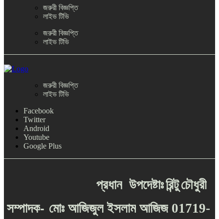
জরুরী বিজ্ঞপ্তি
লাইভ টিভি
জরুরী বিজ্ঞপ্তি
লাইভ টিভি
জরুরী বিজ্ঞপ্তি
লাইভ টিভি
Facebook
Twitter
Android
Youtube
Google Plus
প্রধান
উপদেষ্টাঃ
রিন্টু
চৌধুরী
-
সম্পাদক
মোঃ
আজিজুল
ইসলাম
আজিজ
01719-