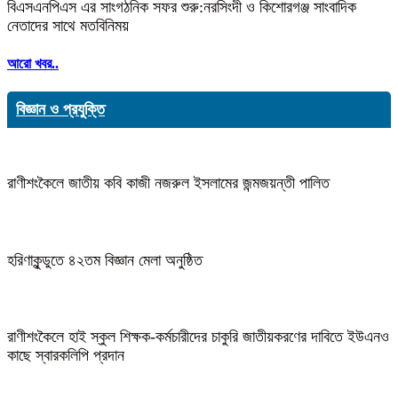
বিএসএনপিএস এর সাংগঠনিক সফর শুরু:নরসিংদী ও কিশোরগঞ্জ সাংবাদিক
নেতাদের সাথে মতবিনিময়
আরো খবর..
বিজ্ঞান ও প্রযুক্তি
রাণীশংকৈলে জাতীয় কবি কাজী নজরুল ইসলামের জন্মজয়ন্তী পালিত
হরিণাকুন্ডুতে ৪২তম বিজ্ঞান মেলা অনুষ্ঠিত
রাণীশংকৈলে হাই স্কুল শিক্ষক-কর্মচারীদের চাকুরি জাতীয়করণের দাবিতে ইউএনও
কাছে স্বারকলিপি প্রদান