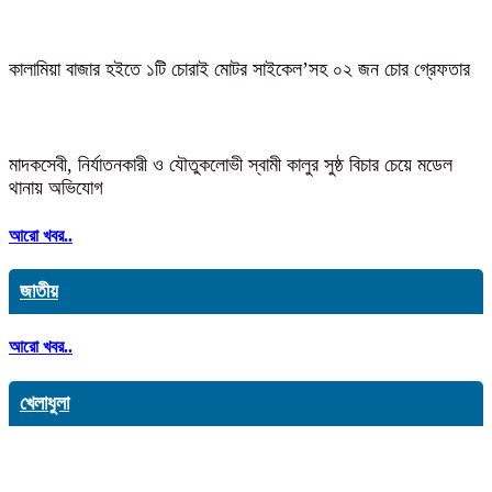
কালামিয়া বাজার হইতে ১টি চোরাই মোটর সাইকেল’সহ ০২ জন চোর গ্রেফতার
মাদকসেবী, নির্যাতনকারী ও যৌতুকলোভী স্বামী কালুর সুষ্ঠ বিচার চেয়ে মডেল
থানায় অভিযোগ
আরো খবর..
জাতীয়
আরো খবর..
খেলাধুলা