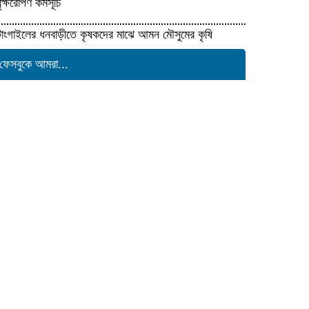
বৃক্ষরোপণ কর্মসূচি
টাংগাইলের ধনবাড়ীতে কৃষকদের মাঝে আমন মৌসুমের কৃষি
উপকরণ বিতরণ।
ফেসবুকে আমরা...
মাদকের বিরুদ্ধে সমন্বিত জাতীয়
উদ্যোগের ডাক ইনফো বাংলার
কুষ্টিয়ায় শিল্পপতি আলাউদ্দিন আহমেদের
জন্মদিনে ব্যতিক্রমী আত্মীয় সম্মেলন
সাংবাদিকতার মর্যাদা রক্ষায় ঐক্যের
প্রত্যয়, জেএসএস চট্টগ্রাম মহানগর
কমিটির নতুন নেতৃত্বের পরিচিতি
শফিকের মুক্তি ও মামলা প্রত্যাহারের
দাবিতে চট্টগ্রামে সাংবাদিকদের প্রতিবাদ
গণমাধ্যমের জন্য ‘অশনি সংকেত’
দেশব্যাপী আন্দোলনের হুঁশিয়ারি