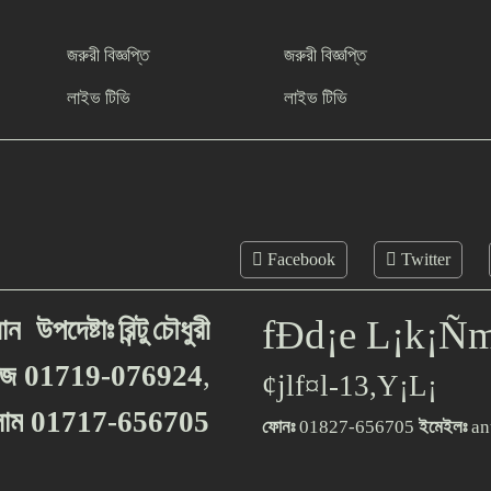
জরুরী বিজ্ঞপ্তি
জরুরী বিজ্ঞপ্তি
লাইভ টিভি
লাইভ টিভি
Facebook
Twitter
fÐd¡e L¡k¡Ñ
ধান
উপদেষ্টাঃ
রিন্টু
চৌধুরী
িজ
01719-076924
,
¢jlf¤l-13,Y¡L¡
াম
01717-656705
ফোনঃ
01827-656705
ইমেইলঃ
an