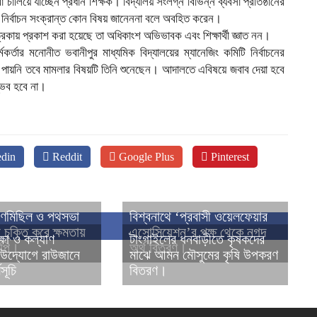
চালিয়ে যাচ্ছেন প্রধান শিক্ষক। বিদ্যালয় সংলগ্ন বিভিন্ন ব্যবসা প্রতিষ্ঠানের
ির নির্বাচন সংক্রান্ত কোন বিষয় জানেননা বলে অবহিত করেন।
পত্রিকায় প্রকাশ করা হয়েছে তা অধিকাংশ অভিভাবক এবং শিক্ষার্থী জ্ঞাত নন।
র্মকর্তার মনোনীত ভবানীপুর মাধ্যমিক বিদ্যালয়ের ম্যানেজিং কমিটি নির্বাচনের
পায়নি তবে মামলার বিষয়টি তিনি শুনেছেন। আদালতে এবিষয়ে জবাব দেয়া হবে
ম্ভব হবে না।
din
Reddit
Google Plus
Pinterest
গণমিছিল ও পথসভা
বিশ্বনাথে ‘প্রবাসী ওয়েলফেয়ার
চুক্তি করে ক্ষমতায়
এসোসিয়েশন’র পক্ষ থেকে নগদ
ক্ষা ও কল্যাণ
টাংগাইলের ধনবাড়ীতে কৃষকদের
নপি।
অর্থ বিতরণ।
 উদ্যোগে রাউজানে
মাঝে আমন মৌসুমের কৃষি উপকরণ
মসূচি
বিতরণ।