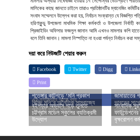
মামলায় অস্থায়ী নিষেধাজ্ঞা হওয়ায় ১৭ সেপ্টেম্বর ভোটগ্রহণ পায়তারা 
মালিকের কাছে জানতে চাইলে তারাও প্রতিষ্ঠানটির ম্যানেজিং কমিট
সংবাদ সম্মেলনে উল্লেখ করা হয়, নির্বাচন সংক্রান্ত যে বিজ্ঞপ্তি 
হরিণাকুন্ডু উপজেলা মাধমিক শিক্ষা কর্মকর্তা ও উপজেলা নির্বাহী ক
প্রিজাইডিং অফিসার ফজলুল জানান আমি এখনও মামলার কপি হাতে 
বলে তিনি জানান। মামলা নিস্পত্তি না হওয়া পর্যন্ত নির্বাচন করা স
দয়া করে নিউজটি শেয়ার করুন
Facebook
Twitter
Digg
Linke
Print
পতেঙ্গার কাটগড়ে ‘মনি প্রকাশ
জামায়াতের 
এই ক্যাটাগরীর আরো খবর
পিচ্ছি মনি’র অনৈতিক সাম্রাজ্যে
ভারতের সাথে 
বইপড়ার অভ্যাস গড়ে তুলতে
সাংবাদিক সুর
পথভ্রষ্ট তরুণ সমাজ,
এসেছে বিএ
চট্টগ্রাম মডেল স্কুলের ব্যতিক্রমী
ফাউন্ডেশনের
উদ্যোগ
বৃক্ষরোপণ কর্