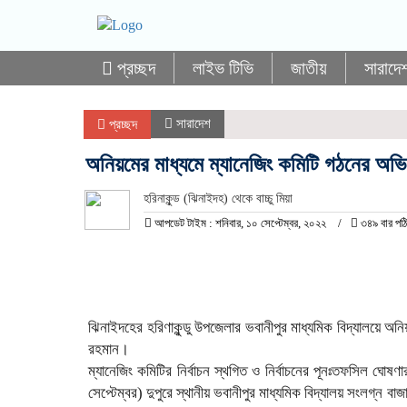
প্রচ্ছদ
লাইভ টিভি
জাতীয়
সারাদে
সারাদেশ
প্রচ্ছদ
অনিয়মের মাধ্যমে ম্যানেজিং কমিটি গঠনের অভি
হরিনাকুন্ড (ঝিনাইদহ) থেকে বাচ্চু মিয়া
আপডেট টাইম : শনিবার, ১০ সেপ্টেম্বর, ২০২২
৩৪৯ বার পঠ
ঝিনাইদহের হরিণাকুন্ডু উপজেলার ভবানীপুর মাধ্যমিক বিদ্যালয়ে অনি
রহমান।
ম্যানেজিং কমিটির নির্বাচন স্থগিত ও নির্বাচনের পূনঃতফসিল ঘোষণ
সেপ্টেম্বর) দুপুরে স্থানীয় ভবানীপুর মাধ্যমিক বিদ্যালয় সংলগ্ন ব