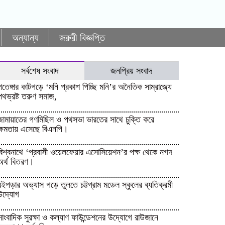
অন্যান্য
জরুরী বিজ্ঞপ্তি
সর্বশেষ সংবাদ
জনপ্রিয় সংবাদ
পতেঙ্গার কাটগড়ে ‘মনি প্রকাশ পিচ্ছি মনি’র অনৈতিক সাম্রাজ্যে
পথভ্রষ্ট তরুণ সমাজ,
জামায়াতের গণমিছিল ও পথসভা ভারতের সাথে চুক্তি করে
ক্ষমতায় এসেছে বিএনপি।
বিশ্বনাথে ‘প্রবাসী ওয়েলফেয়ার এসোসিয়েশন’র পক্ষ থেকে নগদ
অর্থ বিতরণ।
বইপড়ার অভ্যাস গড়ে তুলতে চট্টগ্রাম মডেল স্কুলের ব্যতিক্রমী
উদ্যোগ
সাংবাদিক সুরক্ষা ও কল্যাণ ফাউন্ডেশনের উদ্যোগে রাউজানে