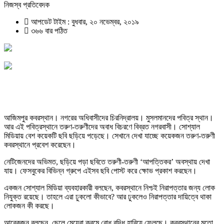
নিজস্ব প্রতিবেদক
আপডেট টাইম : বুধবার, ২০ নভেম্বর, ২০১৯
৩৬৬ বার পঠিত
আজিমপুর কবরস্থান। নগরের অধিবাসীদের চিরনিদ্রালয়। মুসলমানদের পবিত্র স্থান।
আর এই পবিত্রস্থানে তরুণ-তরুণীদের অবাধ বিচরণে বিব্রত নগরবাসী। সোশ্যাল
মিডিয়ায় বেশ কয়েকটি ছবি ছড়িয়ে পড়েছে। সেখানে দেখা যাচ্ছে কয়েকজন তরুণ-তরুণী
কবরস্থানে প্রবেশ করেছেন।
নেটিজেনদের অভিমত, ছড়িয়ে পড়া ছবিতে তরুণী-তরুণী ‘আপত্তিকর’ অবস্থায় দেখা
যায়। ফেসবুকের বিভিন্ন গ্রুপে এইসব ছবি পোস্ট করে ক্ষোভ প্রকাশ করছেন।
একজন সোশ্যাল মিডিয়া ব্যবহারকারী বলছেন, কবরস্থানে নিশ্চই নিরাপত্তার জন্য লোক
নিযুক্ত রয়েছে। তাহলে এরা ঢুকলো কীভাবে? আর ঢুকলেও নিরাপত্তার দায়িত্বে থাকা
লোকজন কী করছে।
আরেকজন বলছেন, ছেলে মেয়েরা ক্রমে বোধ বুদ্ধি হারিয়ে ফেলছে। কবরস্থানের মতো