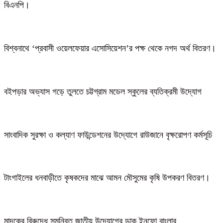
বিএনপি।
বিশ্বনাথে ‘প্রবাসী ওয়েলফেয়ার এসোসিয়েশন’র পক্ষ থেকে নগদ অর্থ বিতরণ।
বইপড়ার অভ্যাস গড়ে তুলতে চট্টগ্রাম মডেল স্কুলের ব্যতিক্রমী উদ্যোগ
সাংবাদিক সুরক্ষা ও কল্যাণ ফাউন্ডেশনের উদ্যোগে রাউজানে বৃক্ষরোপণ কর্মসূচি
টাংগাইলের ধনবাড়ীতে কৃষকদের মাঝে আমন মৌসুমের কৃষি উপকরণ বিতরণ।
মাদকের বিরুদ্ধে সমন্বিত জাতীয় উদ্যোগের ডাক ইনফো বাংলার