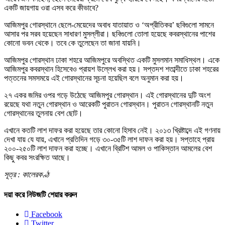
একটি জায়গায় ওরা এসব করে কীভাবে?
আজিমপুর গোরস্থানে ছেলে-মেয়েদের অবাধ যাতায়াত ও ‘অপ্রীতিকর’ ছবিগুলো সামনে
আসার পর সরব হয়েছেন সাধারণ মুসল্লীরা। ছবিগুলো তোলা হয়েছে কবরস্থানের পাশের
কোনো ভবন থেকে। তবে কে তুলেছেন তা জানা যায়নি।
আজিমপুর গোরস্থান ঢাকা শহরে আজিমপুরে অবস্থিত একটি মুসলমান সমাধিস্থল। একে
আজিমপুর কবরস্থান হিসেবেও প্রায়শ উল্লেখ করা হয়। সপ্তদশ শতাব্দীতে ঢাকা শহরের
পত্তনের সমসময়ে এই গোরস্থানের সূচনা হয়েছিল বলে অনুমান করা হয়।
২৭ একর জমির ওপর গড়ে উঠেছে আজিমপুর গোরস্থান। এই গোরস্থানের দুটি অংশ
রয়েছে যথা নতুন গোরস্থান ও আরেকটি পুরাতন গোরস্থান। পুরাতন গোরস্থানটি নতুন
গোরস্থানের তুলনায় বেশ ছোট।
এখানে কতটি লাশ দাফর করা হয়েছে তার কোনো হিসাব নেই। ২০১৩ খ্রিষ্টাব্দে এই গণনায়
দেখা যায় যে যায়, এখানে প্রতিদিন গড়ে ৩০-৩৫টি লাশ দাফন করা হয়। সপ্তাহে প্রায়
২০০-২৫০টি লাশ দাফন করা হচ্ছে। এখানে ব্রিটিশ আমল ও পাকিস্তান আমলের বেশ
কিছু কবর সংরক্ষিত আছে।
সূত্র : কালেরকণ্ঠ
দয়া করে নিউজটি শেয়ার করুন
Facebook
Twitter