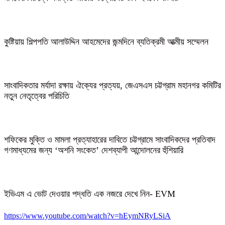
কুষ্টিয়ায় শিল্পপতি আলাউদ্দিন আহমেদের জন্মদিনে ব্যতিক্রমী আত্মীয় সম্মেলন
সাংবাদিকতার মর্যাদা রক্ষায় ঐক্যের প্রত্যয়, জেএসএস চট্টগ্রাম মহানগর কমিটির
নতুন নেতৃত্বের পরিচিতি
শফিকের মুক্তি ও মামলা প্রত্যাহারের দাবিতে চট্টগ্রামে সাংবাদিকদের প্রতিবাদ
গণমাধ্যমের জন্য ‘অশনি সংকেত’ দেশব্যাপী আন্দোলনের হুঁশিয়ারি
ইভিএম এ ভোট দেওয়ার পদ্ধতি এক নজরে দেখে নিন- EVM
https://www.youtube.com/watch?v=hEymNRyLSiA