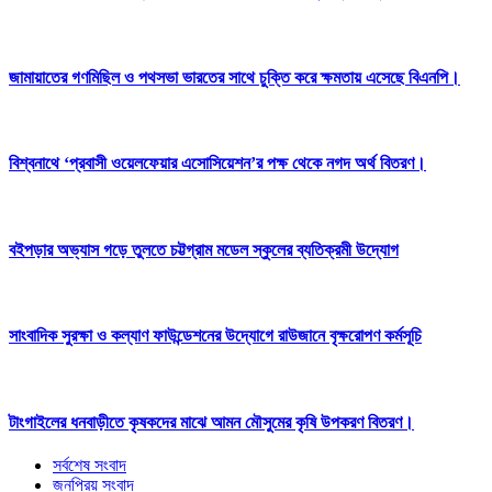
জামায়াতের গণমিছিল ও পথসভা ভারতের সাথে চুক্তি করে ক্ষমতায় এসেছে বিএনপি।
বিশ্বনাথে ‘প্রবাসী ওয়েলফেয়ার এসোসিয়েশন’র পক্ষ থেকে নগদ অর্থ বিতরণ।
বইপড়ার অভ্যাস গড়ে তুলতে চট্টগ্রাম মডেল স্কুলের ব্যতিক্রমী উদ্যোগ
সাংবাদিক সুরক্ষা ও কল্যাণ ফাউন্ডেশনের উদ্যোগে রাউজানে বৃক্ষরোপণ কর্মসূচি
টাংগাইলের ধনবাড়ীতে কৃষকদের মাঝে আমন মৌসুমের কৃষি উপকরণ বিতরণ।
সর্বশেষ সংবাদ
জনপ্রিয় সংবাদ