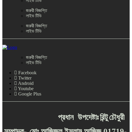
লাইভ টিভি
জরুরী বিজ্ঞপ্তি
লাইভ টিভি
জরুরী বিজ্ঞপ্তি
লাইভ টিভি
জরুরী বিজ্ঞপ্তি
লাইভ টিভি
Facebook
Twitter
Android
Youtube
Google Plus
প্রধান
উপদেষ্টাঃ
রিন্টু
চৌধুরী
-
সম্পাদক
মোঃ
আজিজুল
ইসলাম
আজিজ
01719-