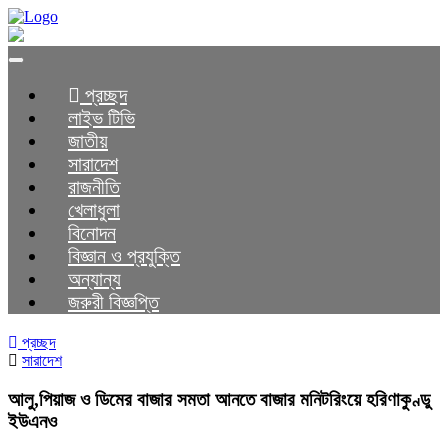
Toggle
navigation
প্রচ্ছদ
লাইভ টিভি
জাতীয়
সারাদেশ
রাজনীতি
খেলাধুলা
বিনোদন
বিজ্ঞান ও প্রযুক্তি
অন্যান্য
জরুরী বিজ্ঞপ্তি
প্রচ্ছদ
সারাদেশ
আলু,পিয়াজ ও ডিমের বাজার সমতা আনতে বাজার মনিটরিংয়ে হরিণাকুণ্ডু
ইউএনও