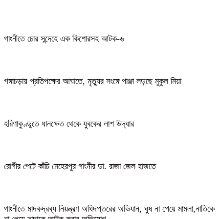
গাংনীতে চোর সন্দেহে এক কিশোরসহ আটক-৬
গঙ্গাচড়ায় প্রতিপক্ষের আঘাতে, মৃত্যুর সংঙ্গে পাঞ্জা লড়ছে মুকুল মিয়া
হরিণাকুণ্ডুতে ধানক্ষেত থেকে যুবকের লাশ উদ্ধার
রোগীর পেটে কাঁচি মেহেরপুর গাংনীর ডা. রাজা জেল হাজতে
গাংনীতে মাদকদ্রব্য নিয়ন্ত্রণ অধিদপ্তরের অভিযান, ঘুষ না পেয়ে মামলা,নাতিকে
না পেয়ে দাদাকে আটক করার অভিযোগ