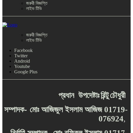
জরুরী বিজ্ঞপ্তি
লাইভ টিভি
জরুরী বিজ্ঞপ্তি
লাইভ টিভি
Facebook
Twitter
Android
Youtube
Google Plus
প্রধান
উপদেষ্টাঃ
রিন্টু
চৌধুরী
-
সম্পাদক
মোঃ
আজিজুল
ইসলাম
আজিজ
01719-
076924
,
-
নির্বাহি
সম্পাদক
মোঃ
রফিকুল
ইসলাম
01717-