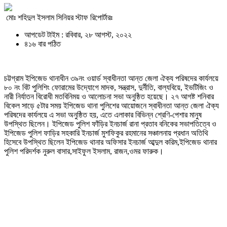
মোঃ শহিদুল ইসলাম সিনিয়র স্টাফ রিপোর্টারঃ
আপডেট টাইম : রবিবার, ২৮ আগস্ট, ২০২২
৪১৬ বার পঠিত
চট্টগ্রাম ইপিজেড থানাধীন ৩৯নং ওয়ার্ড স্বাধীনতা আন্ত জেলা ঐক্য পরিষদের কার্যলয়ে
৮০ নং বিট পুলিশিং ফোরামের উদ্যোগে মাদক, সন্ত্রাস, দুর্নীতি, বাল্যবিয়ে, ইভটিজিং ও
নারী নির্যাতন বিরোধী মতবিনিময় ও আলোচনা সভা অনুষ্ঠিত হয়েছে। ২৭ আগষ্ট শনিবার
বিকেল সাড়ে ৫টার সময় ইপিজেড থানা পুলিশের আয়োজনে স্বাধীনতা আন্ত জেলা ঐক্য
পরিষদের কার্যলয়ে এ সভা অনুষ্ঠিত হয়, এতে এলাকার বিভিন্ন শ্রেণি-পেশার মানুষ
উপস্থিত ছিলেন। ইপিজেড পুলিশ ফাঁড়ির ইনচার্জ রানা প্রতাব বনিকের সভাপতিত্বে ও
ইপিজেড পুলিশ ফাড়ির সহকারি ইনচার্জ মুশফিকুর রহমানের সঞ্চালনায় প্রধান অতিথি
হিসেবে উপস্থিত ছিলেন ইপিজেড থানার অফিসার ইনচার্জ আব্দুল করিম,ইপিজেড থানার
পুলিশ পরিদর্শক নুরুল বাসার,সাইফুল ইসলাম, রাজন,ওমর ফারুক।