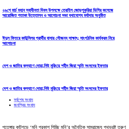
২৬শে মার্চ মহান স্বাধীনতা দিবস উপলক্ষে তেরাইল জোড়পুকুরিয়া ডিগ্রি কলেজে
আয়োজিত পতাকা উত্তোলন ও আলোচনা সভা যথাযোগ্য মর্যাদায় অনুষ্ঠিত
ঈদুল ফিতরে কাউন্সিলর প্রার্থীর বাসায় সৌজন্য সাক্ষাৎ; সাংগঠনিক কার্যক্রম নিয়ে
আলোচনা
দেশ ও জাতির কল্যাণে দোয়া,নিউ মুরিংয়ে শহীদ জিয়া স্মৃতি সংসদের ইফতার
দেশ ও জাতির কল্যাণে দোয়া,নিউ মুরিংয়ে শহীদ জিয়া স্মৃতি সংসদের ইফতার
সর্বশেষ সংবাদ
জনপ্রিয় সংবাদ
পতেঙ্গার কাটগড়ে ‘মনি প্রকাশ পিচ্ছি মনি’র অনৈতিক সাম্রাজ্যে পথভ্রষ্ট তরুণ