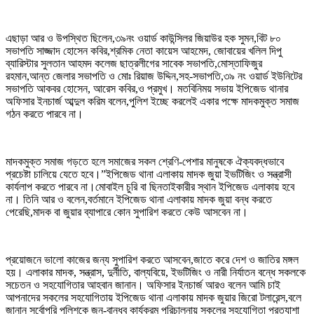
এছাড়া আর ও উপস্থিত ছিলেন,৩৯নং ওয়ার্ড কাউন্সিলর জিয়াউর হক সুমন,বিট ৮০
সভাপতি সাজ্জাদ হোসেন কবির,শ্রমিক নেতা কায়েস আহমেদ, জোবায়ের খলিল দিপু
ব্যারিস্টার সুলতান আহমদ কলেজ ছাত্রলীগের সাবেক সভাপতি,মোস্তাফিজুর
রহমান,আন্ত জেলার সভাপতি ও মোঃ রিয়াজ উদ্দিন,সহ-সভাপতি,৩৯ নং ওয়ার্ড ইউনিটের
সভাপতি আকবর হোসেন, আরেস কবির,ও প্রমুখ। মতবিনিময় সভায় ইপিজেড থানার
অফিসার ইনচার্জ আব্দুল করিম বলেন,পুলিশ ইচ্ছে করলেই একার পক্ষে মাদকমুক্ত সমাজ
গঠন করতে পারবে না।
মাদকমুক্ত সমাজ গড়তে হলে সমাজের সকল শ্রেণি-পেশার মানুষকে ঐক্যবদ্ধভাবে
প্রচেষ্টা চালিয়ে যেতে হবে।”ইপিজেড থানা এলাকায় মাদক জুয়া ইভটিজিং ও সন্ত্রাসী
কার্যলাপ করতে পারবে না।মোবাইল চুরি বা ছিনতাইকারীর স্থান ইপিজেড এলাকায় হবে
না। তিনি আর ও বলেন,বর্তমানে ইপিজেড থানা এলাকায় মাদক জুয়া বন্ধ করতে
পেরেছি,মাদক বা জুয়ার ব্যাপারে কোন সুপারিশ করতে কেউ আসবেন না।
প্রয়োজনে ভালো কাজের জন্য সুপারিশ করতে আসবেন,জাতে করে দেশ ও জাতির মঙ্গল
হয়। এলাকার মাদক, সন্ত্রাস, দুর্নীতি, বাল্যবিয়ে, ইভটিজিং ও নারী নির্যাতন বন্ধে সকলকে
সচেতন ও সহযোগিতার আহবান জানান। অফিসার ইনচার্জ আরও বলেন আমি চাই
আপনাদের সকলের সহযোগিতায় ইপিজেড থানা এলাকায় মাদক জুয়ার জিরো টলারেন্স,বলে
জানান সর্বোপরি পুলিশকে জন-বান্ধব কার্যক্রম পরিচালনায় সকলের সহযোগিতা প্রত্যাশা