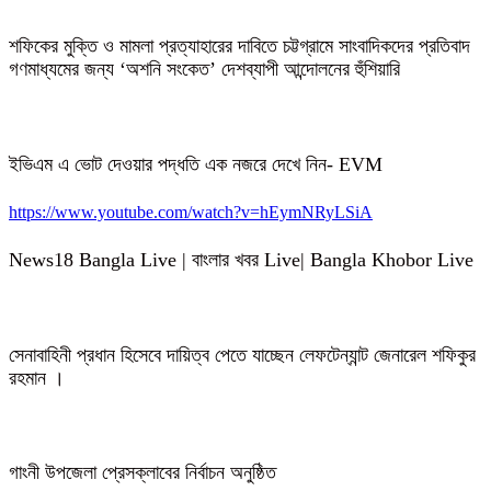
শফিকের মুক্তি ও মামলা প্রত্যাহারের দাবিতে চট্টগ্রামে সাংবাদিকদের প্রতিবাদ
গণমাধ্যমের জন্য ‘অশনি সংকেত’ দেশব্যাপী আন্দোলনের হুঁশিয়ারি
ইভিএম এ ভোট দেওয়ার পদ্ধতি এক নজরে দেখে নিন- EVM
https://www.youtube.com/watch?v=hEymNRyLSiA
News18 Bangla Live | বাংলার খবর Live| Bangla Khobor Live
সেনাবাহিনী প্রধান হিসেবে দায়িত্ব পেতে যাচ্ছেন লেফটেন্যান্ট জেনারেল শফিকুর
রহমান ।
গাংনী উপজেলা প্রেসক্লাবের নির্বাচন অনুষ্ঠিত