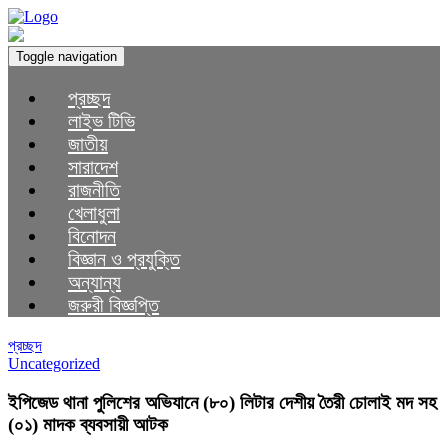
Toggle navigation
প্রচ্ছদ
লাইভ টিভি
জাতীয়
সারাদেশ
রাজনীতি
খেলাধুলা
বিনোদন
বিজ্ঞান ও প্রযুক্তি
অন্যান্য
জরুরী বিজ্ঞপ্তি
প্রচ্ছদ
Uncategorized
ইপিজেড থানা পুলিশের অভিযানে (৮০) লিটার দেশীয় তৈরী চোলাই মদ সহ
(০১) মাদক ব্যবসায়ী আটক