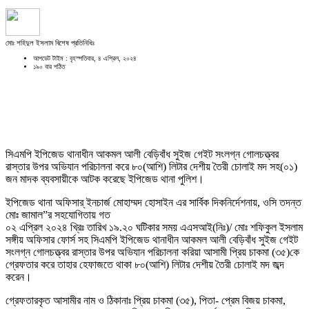
মোঃ শহিদুল ইসলাম বিশেষ প্রতিনিধিঃ
আপডেট টাইম : বৃহস্পতিবার, ৪ এপ্রিল, ২০২৪
১৯০ বার পঠিত
সিএমপি ইপিজেড থানাধীন আকমল আলী বেড়িবাঁধ সুইজ গেইট সংলগ্ন গোলচত্ত্বর
রাস্তার উপর অভিযান পরিচালনা করে ৮০(আশি) লিটার দেশীয় তৈরী চোলাই মদ সহ(০১)
জন মাদক ব্যবসায়ীকে আটক করেছে ইপিজেড থানা পুলিশ।
ইপিজেড থানা অফিসার্ ইনচার্জ মোহাম্মদ হোসাইন এর সার্বিক দিকনির্দেশনায়, ওসি তদন্ত
মোঃ জামাল”র সহযোগিতায় গত
০২ এপ্রিল ২০২৪ খ্রিঃ তারিখ ১৯.২০ ঘটিকার সময় এএসআই(নিঃ)/ মোঃ শফিকুল ইসলাম
সঙ্গীয় অফিসার ফোর্স সহ সিএমপি ইপিজেড থানাধীন আকমল আলী বেড়িবাঁধ সুইজ গেইট
সংলগ্ন গোলচত্ত্বর রাস্তার উপর অভিযান পরিচালনা করিয়া আসামী প্রিয় চাকমা (৩৫)কে
গ্রেফতার করে তাহার হেফাজতে থাকা ৮০(আশি) লিটার দেশীয় তৈরী চোলাই মদ জব্দ
করেন।
গ্রেফতারকৃত আসামীর নাম ও ঠিকানাঃ প্রিয় চাকমা (৩৫), পিতা- প্রেম বিজয় চাকমা,