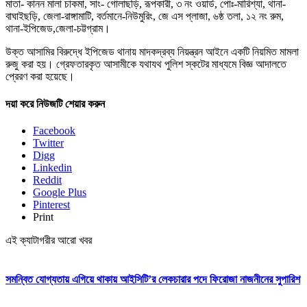
মাতা- কানন মালা চাকমা, সাং- গোলাছড়ি, রূপকারী, ৩ নং ওয়ার্ড, পোঃ-মারিশ্যা, থানা-
বাঘাইছড়ি, জেলা-রাঙ্গামাটি, বর্তমানে-নিউমুরিং, জে এস প্লাজা, ৬ষ্ঠ তলা, ১২ নং রুম,
থানা-ইপিজেড,জেলা-চট্টগ্রাম।
উক্ত আসামির বিরুদ্ধে ইপিজেড থানায় মাদকদ্রব্য নিয়ন্ত্রন আইনে একটি নিয়মিত মামলা
রুজু করা হয়। গ্রেফতারকৃত আসামীকে যথাযথ পুলিশ স্কটের মাধ্যমে বিজ্ঞ আদালতে
প্রেরণ করা হয়েছে।
দয়া করে নিউজটি শেয়ার করুন
Facebook
Twitter
Digg
Linkedin
Reddit
Google Plus
Pinterest
Print
এই ক্যাটাগরীর আরো খবর
সমন্বিত যোগ্যতায় এগিয়ে থাকায় আইসিটি’র লেকচারার পদে ফিরোজা নাজনীনের সুপারিশ