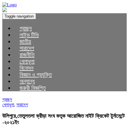
Toggle navigation
প্রচ্ছদ
লাইভ টিভি
জাতীয়
সারাদেশ
রাজনীতি
খেলাধুলা
বিনোদন
বিজ্ঞান ও প্রযুক্তি
অন্যান্য
জরুরী বিজ্ঞপ্তি
প্রচ্ছদ
খেলাধুলা
,
সারাদেশ
উলিপুরে,তেতুলতলা ক্রীড়া সংঘ কতৃক আয়োজিত নাইট ক্রিকেট টুর্নামেন্টে
-২০২১ইং