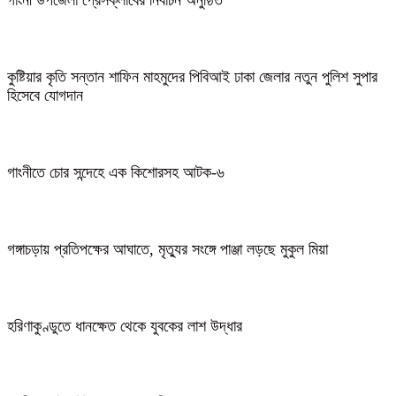
গাংনী উপজেলা প্রেসক্লাবের নির্বাচন অনুষ্ঠিত
কুষ্টিয়ার কৃতি সন্তান শাফিন মাহমুদের পিবিআই ঢাকা জেলার নতুন পুলিশ সুপার
হিসেবে যোগদান
গাংনীতে চোর সন্দেহে এক কিশোরসহ আটক-৬
গঙ্গাচড়ায় প্রতিপক্ষের আঘাতে, মৃত্যুর সংঙ্গে পাঞ্জা লড়ছে মুকুল মিয়া
হরিণাকুণ্ডুতে ধানক্ষেত থেকে যুবকের লাশ উদ্ধার