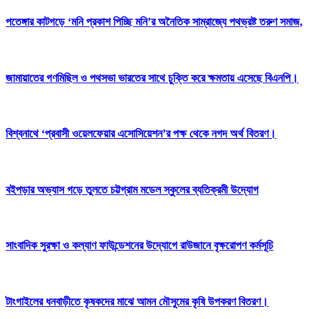
পতেঙ্গার কাটগড়ে ‘মনি প্রকাশ পিচ্ছি মনি’র অনৈতিক সাম্রাজ্যে পথভ্রষ্ট তরুণ সমাজ,
জামায়াতের গণমিছিল ও পথসভা ভারতের সাথে চুক্তি করে ক্ষমতায় এসেছে বিএনপি।
বিশ্বনাথে ‘প্রবাসী ওয়েলফেয়ার এসোসিয়েশন’র পক্ষ থেকে নগদ অর্থ বিতরণ।
বইপড়ার অভ্যাস গড়ে তুলতে চট্টগ্রাম মডেল স্কুলের ব্যতিক্রমী উদ্যোগ
সাংবাদিক সুরক্ষা ও কল্যাণ ফাউন্ডেশনের উদ্যোগে রাউজানে বৃক্ষরোপণ কর্মসূচি
টাংগাইলের ধনবাড়ীতে কৃষকদের মাঝে আমন মৌসুমের কৃষি উপকরণ বিতরণ।