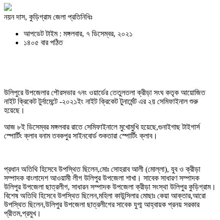
নয়ন দাস, কুড়িগ্রাম জেলা প্রতিনিধিঃ
আপডেট টাইম : মঙ্গলবার, ৭ ডিসেম্বর, ২০২১
১৪০৫ বার পঠিত
উলিপুরে উপজেলার পৌরসভার ৭নং ওয়ার্ডের তেতুলতলা ক্রীড়া সংঘ কতৃক আয়োজিত
নাইট ক্রিকেট টুর্নামেন্টে -২০২১ইং নাইট ক্রিকেট টুনার্মেন্ট এর ২য় সেমিফাইনাল শুরু
হয়েছে।
আজ ৮ই ডিসেম্বর মঙ্গলবার রাতে সেমিফাইনালে মুখোমুখি হয়েছে,গুনাইগাছ টাইগার্স
স্পোর্টিং ক্লাব বনাম তবকপুর সাইনবোর্ড শুকতারা স্পোর্টিং ক্লাব।
প্রধান অতিথি হিসেবে উপস্থিত ছিলেন,মোঃ সোহরাব আলী (মোল্লা), যুব ও ক্রীড়া
সম্পাদক বাংলাদেশ আওয়ামী লীগ উলিপুর উপজেলা শাখা। সাবেক সাধারণ সম্পাদক
উলিপুর উপজেলা ছাত্রলীগ, সাধারন সম্পাদক উপজেলা ক্রীড়া সংস্থা উলিপুর কুড়িগ্রাম।
বিশেষ অতিথি হিসেবে উপস্থিত ছিলেন,মহিলা কাউন্সিলার মোছাঃ কেয়া আক্তার,আরো
উপস্থিত ছিলেন,উলিপুর উপজেলা ছাত্রলীগের সাবেক যুগ্ম আহ্বায়ক প্রনয় সরকার
প্রীতম,প্রমুখ।