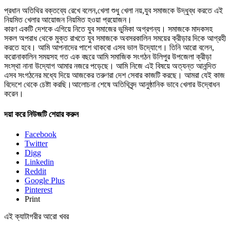
প্রধান অতিথির বক্তব্যে রেখে বলেন,খেলা শুধু খেলা নয়,যুব সমাজকে উদ্ধুব্ধ করতে এই
নিয়মিত খেলার আয়োজন নিয়মিত হওয়া প্রয়োজন।
কারণ একটি দেশকে এগিয়ে নিতে যুব সমাজের ভুমিকা অগ্রগন্য। সমাজকে মাদকসহ
সকল অপরাধ থেকে মুক্ত রাখতে যুব সমাজকে অবসরকালিন সময়ের ক্রীড়ার দিকে আগ্রহী
করতে হবে। আমি আপনাদের পাশে থাকবো এসব ভাল উদ্যোগে। তিনি আরো বলেন,
করোনাকালিন সময়সহ গত এক বছরে আমি সমাজিক সংগঠন উলিপুর উপজেলা ক্রীড়া
সংস্থা নানা উদ্যোগ আমার নজরে পড়েছে। আমি নিজে এই বিষয়ে অত্যন্ত আনন্দিত
এসব সংগঠনের মধ্যে দিয়ে আজকের তরুণরা দেশ সেবার কাজটি করছে। আমরা যেই কাজ
বিদেশে থেকে চেষ্টা করছি।আলোচনা শেষে অতিথিবৃন্দ আনুষ্ঠানিক ভাবে খেলার উদ্বোধন
করেন।
দয়া করে নিউজটি শেয়ার করুন
Facebook
Twitter
Digg
Linkedin
Reddit
Google Plus
Pinterest
Print
এই ক্যাটাগরীর আরো খবর