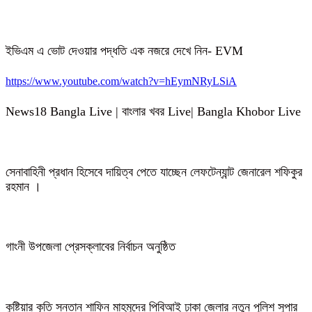
ইভিএম এ ভোট দেওয়ার পদ্ধতি এক নজরে দেখে নিন- EVM
https://www.youtube.com/watch?v=hEymNRyLSiA
News18 Bangla Live | বাংলার খবর Live| Bangla Khobor Live
সেনাবাহিনী প্রধান হিসেবে দায়িত্ব পেতে যাচ্ছেন লেফটেন্যান্ট জেনারেল শফিকুর
রহমান ।
গাংনী উপজেলা প্রেসক্লাবের নির্বাচন অনুষ্ঠিত
কুষ্টিয়ার কৃতি সন্তান শাফিন মাহমুদের পিবিআই ঢাকা জেলার নতুন পুলিশ সুপার