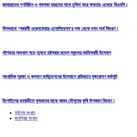
জামায়াতের গণমিছিল ও পথসভা ভারতের সাথে চুক্তি করে ক্ষমতায় এসেছে বিএনপি।
বিশ্বনাথে ‘প্রবাসী ওয়েলফেয়ার এসোসিয়েশন’র পক্ষ থেকে নগদ অর্থ বিতরণ।
বইপড়ার অভ্যাস গড়ে তুলতে চট্টগ্রাম মডেল স্কুলের ব্যতিক্রমী উদ্যোগ
সাংবাদিক সুরক্ষা ও কল্যাণ ফাউন্ডেশনের উদ্যোগে রাউজানে বৃক্ষরোপণ কর্মসূচি
টাংগাইলের ধনবাড়ীতে কৃষকদের মাঝে আমন মৌসুমের কৃষি উপকরণ বিতরণ।
সর্বশেষ সংবাদ
জনপ্রিয় সংবাদ