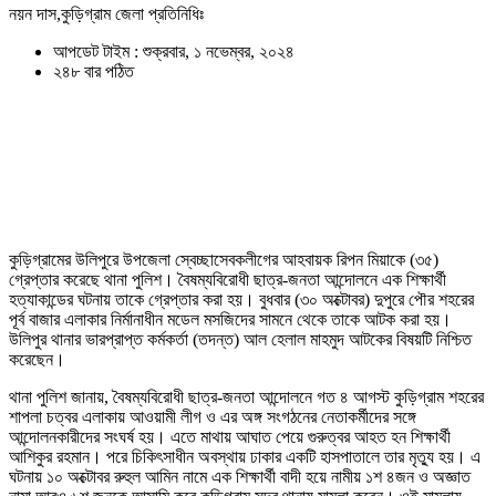
নয়ন দাস,কুড়িগ্রাম জেলা প্রতিনিধিঃ
আপডেট টাইম : শুক্রবার, ১ নভেম্বর, ২০২৪
২৪৮ বার পঠিত
কুড়িগ্রামের উলিপুরে উপজেলা স্বেচ্ছাসেবকলীগের আহবায়ক রিপন মিয়াকে (৩৫)
গ্রেপ্তার করেছে থানা পুলিশ। বৈষম্যবিরোধী ছাত্র-জনতা আন্দোলনে এক শিক্ষার্থী
হত্যাকান্ডের ঘটনায় তাকে গ্রেপ্তার করা হয়। বুধবার (৩০ অক্টোবর) দুপুরে পৌর শহরের
পূর্ব বাজার এলাকার নির্মানাধীন মডেল মসজিদের সামনে থেকে তাকে আটক করা হয়।
উলিপুর থানার ভারপ্রাপ্ত কর্মকর্তা (তদন্ত) আল হেলাল মাহমুদ আটকের বিষয়টি নিশ্চিত
করেছেন।
থানা পুলিশ জানায়, বৈষম্যবিরোধী ছাত্র-জনতা আন্দোলনে গত ৪ আগস্ট কুড়িগ্রাম শহরের
শাপলা চত্বর এলাকায় আওয়ামী লীগ ও এর অঙ্গ সংগঠনের নেতাকর্মীদের সঙ্গে
আন্দোলনকারীদের সংঘর্ষ হয়। এতে মাথায় আঘাত পেয়ে গুরুত্বর আহত হন শিক্ষার্থী
আশিকুর রহমান। পরে চিকিৎসাধীন অবস্থায় ঢাকার একটি হাসপাতালে তার মৃত্যু হয়। এ
ঘটনায় ১০ অক্টোবর রুহুল আমিন নামে এক শিক্ষার্থী বাদী হয়ে নামীয় ১শ ৪জন ও অজ্ঞাত