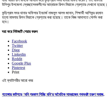
নামা আরও ৬শ জনকে আসামি করে কুড়িগ্রাম সদর থানায় মামলা করেন। ওই মামলায়
উলিপুর উপজেলা স্বেচ্ছাসেবকলীগের আহবায়ক রিপন মিয়াকে গ্রেপ্তার দেখানো হয়েছে।
কুড়িগ্রাম সদর থানার অফিসার ইনচার্জ নাজমুল আলম জানান, শিক্ষার্থী আশিকুর রহমান
হত্যা মামলায় রিপন মিয়াকে গ্রেপ্তার করা হয়েছে। তাকে বিজ্ঞ আদালতে সোর্পদ করা
হবে।
দয়া করে নিউজটি শেয়ার করুন
Facebook
Twitter
Digg
Linkedin
Reddit
Google Plus
Pinterest
Print
এই ক্যাটাগরীর আরো খবর
পতেঙ্গার কাটগড়ে ‘মনি প্রকাশ পিচ্ছি মনি’র অনৈতিক সাম্রাজ্যে পথভ্রষ্ট তরুণ সমাজ,