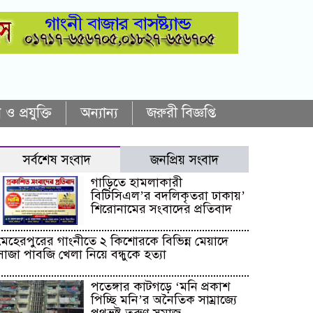
 ও প্রযুক্তি
অন্যান্য
জরুরী বিজ্ঞপ্তি
সর্বশেষ সংবাদ
জনপ্রিয় সংবাদ
গাড়িতে হামলাকারী
বিটিসিএল’র বদলিকৃতরা ঢাকায়’
শিরোনামের সংবাদের প্রতিবাদ
মেহেরপুরের গাংনীতে ২ কিশোরকে বিভিন্ন মেয়াদে
সাজা পাবজি খেলা নিয়ে বন্ধুকে হত্যা
পতেঙ্গার কাটগড়ে ‘মনি প্রকাশ
পিচ্ছি মনি’র অনৈতিক সাম্রাজ্যে