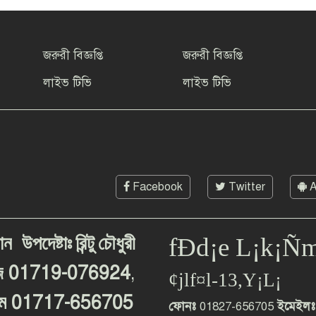
জরুরী বিজ্ঞপ্তি
জরুরী বিজ্ঞপ্তি
লাইভ টিভি
লাইভ টিভি
Facebook
Twitter
A
ান
উপদেষ্টাঃ
রিন্টু
চৌধুরী
fÐd¡e L¡k¡Ñ
01719-076924
,
জ
¢jlf¤l-13,Y¡L¡
01717-656705
ম
ফোনঃ
01827-656705
ইমেইলঃ