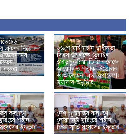
এলিভেটেড
২৬শে মার্চ মহান স্বাধীনতা
ে প্রকল্প নিয়ে
দিবস উপলক্ষে তেরাইল
র প্রতিবেদনের
জোড়পুকুরিয়া ডিগ্রি কলেজে
 সচেতন
আয়োজিত পতাকা উত্তোলন
বক্তব্য
ও আলোচনা সভা যথাযোগ্য
মর্যাদায় অনুষ্ঠিত
ির কল্যাণে
দেশ ও জাতির কল্যাণে
মুরিংয়ে শহীদ
দোয়া,নিউ মুরিংয়ে শহীদ
তি সংসদের ইফতার
জিয়া স্মৃতি সংসদের ইফতার