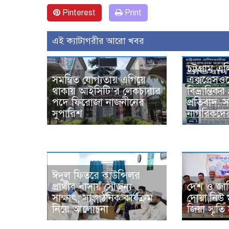
Pinterest
Print
এই ক্যাটাগরীর আরো খবর
চট্টগ্রাম 
সমন্বিত যোগ্যতায় এগিয়ে
এক্সপ্রেসওয়
থাকায় আইসিটি’র লেকচারার
বিভ্রান্তিক
পদে ফিরোজা নাজনীনের
প্রতিবাদ:
সুপারিশ
নাগরিকদের 
ঈদুল ফিতরে কাউন্সিলর
প্রার্থীর বাসায় সৌজন্য
দেশ ও জাত
সাক্ষাৎ; সাংগঠনিক কার্যক্রম
দোয়া,নিউ 
নিয়ে আলোচনা
জিয়া স্মৃ