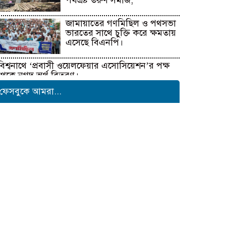
পথভ্রষ্ট তরুণ সমাজ,
জামায়াতের গণমিছিল ও পথসভা
ভারতের সাথে চুক্তি করে ক্ষমতায়
এসেছে বিএনপি।
বিশ্বনাথে ‘প্রবাসী ওয়েলফেয়ার এসোসিয়েশন’র পক্ষ
থেকে নগদ অর্থ বিতরণ।
ফেসবুকে আমরা...
বইপড়ার অভ্যাস গড়ে তুলতে
চট্টগ্রাম মডেল স্কুলের ব্যতিক্রমী
উদ্যোগ
সাংবাদিক সুরক্ষা ও কল্যাণ
ফাউন্ডেশনের উদ্যোগে রাউজানে
বৃক্ষরোপণ কর্মসূচি
টাংগাইলের ধনবাড়ীতে কৃষকদের
মাঝে আমন মৌসুমের কৃষি
উপকরণ বিতরণ।
মাদকের বিরুদ্ধে সমন্বিত জাতীয়