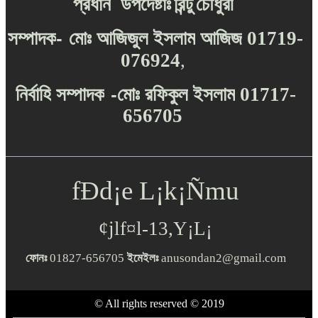
প্রধান
উপদেষ্টাঃ
রিন্টু
চৌধুরী
-
সম্পাদক
মোঃ
আজিজুল
ইসলাম
আজিজ
01719-
076924
,
-
নির্বাহি
সম্পাদক
মোঃ
রফিকুল
ইসলাম
01717-
656705
fÐd¡e L¡k¡Ñmu
¢jlf¤l-13,Y¡L¡
ফোনঃ
01827-656705
ইমেইলঃ
anusondan2@gmail.com
© All rights reserved © 2019