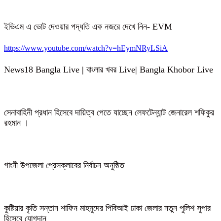
ইভিএম এ ভোট দেওয়ার পদ্ধতি এক নজরে দেখে নিন- EVM
https://www.youtube.com/watch?v=hEymNRyLSiA
News18 Bangla Live | বাংলার খবর Live| Bangla Khobor Live
সেনাবাহিনী প্রধান হিসেবে দায়িত্ব পেতে যাচ্ছেন লেফটেন্যান্ট জেনারেল শফিকুর
রহমান ।
গাংনী উপজেলা প্রেসক্লাবের নির্বাচন অনুষ্ঠিত
কুষ্টিয়ার কৃতি সন্তান শাফিন মাহমুদের পিবিআই ঢাকা জেলার নতুন পুলিশ সুপার
হিসেবে যোগদান