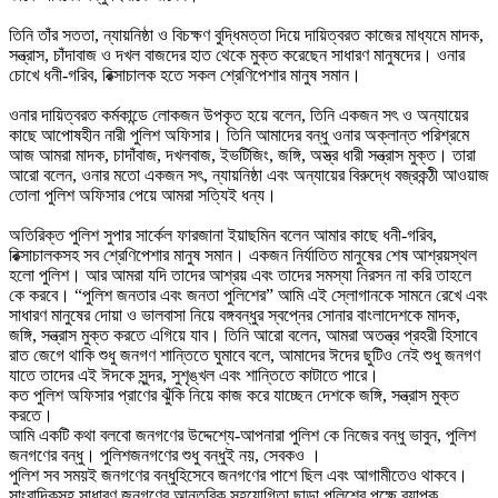
তিনি তাঁর সততা, ন্যায়নিষ্ঠা ও বিচক্ষণ বুদ্ধিমত্তা দিয়ে দায়িত্বরত কাজের মাধ্যমে মাদক,
সন্ত্রাস, চাঁদাবাজ ও দখল বাজদের হাত থেকে মুক্ত করেছেন সাধারণ মানুষদের। ওনার
চোখে ধনী-গরিব, রিক্সাচালক হতে সকল শ্রেণিপেশার মানুষ সমান।
ওনার দায়িত্বরত কর্মকান্ডে লোকজন উপকৃত হয়ে বলেন, তিনি একজন সৎ ও অন্যায়ের
কাছে আপোষহীন নারী পুলিশ অফিসার। তিনি আমাদের বন্ধু ওনার অক্লান্ত পরিশ্রমে
আজ আমরা মাদক, চাদাঁবাজ, দখলবাজ, ইভটিজিং, জঙ্গি, অস্ত্র ধারী সন্ত্রাস মুক্ত। তারা
আরো বলেন, ওনার মতো একজন সৎ, ন্যায়নিষ্ঠা এবং অন্যায়ের বিরুদ্ধে বজ্রকন্ঠী আওয়াজ
তোলা পুলিশ অফিসার পেয়ে আমরা সত্যিই ধন্য।
অতিরিক্ত পুলিশ সুপার সার্কেল ফারজানা ইয়াছমিন বলেন আমার কাছে ধনী-গরিব,
রিক্সাচালকসহ সব শ্রেণিপেশার মানুষ সমান। একজন নির্যাতিত মানুষের শেষ আশ্রয়স্থল
হলো পুলিশ। আর আমরা যদি তাদের আশ্রয় এবং তাদের সমস্যা নিরসন না করি তাহলে
কে করবে। “পুলিশ জনতার এবং জনতা পুলিশের” আমি এই স্লোগানকে সামনে রেখে এবং
সাধারণ মানুষের দোয়া ও ভালবাসা নিয়ে বঙ্গবন্ধুর স্বপ্নের সোনার বাংলাদেশকে মাদক,
জঙ্গি, সন্ত্রাস মুক্ত করতে এগিয়ে যাব। তিনি আরো বলেন, আমরা অতন্ত্র প্রহরী হিসাবে
রাত জেগে থাকি শুধু জনগণ শান্তিতে ঘুমাবে বলে, আমাদের ঈদের ছুটিও নেই শুধু জনগণ
যাতে তাদের এই ঈদকে সুন্দর, সুশৃঙ্খল এবং শান্তিতে কাটাতে পারে।
কত পুলিশ অফিসার প্রাণের ঝুঁকি নিয়ে কাজ করে যাচ্ছেন দেশকে জঙ্গি, সন্ত্রাস মুক্ত
করতে।
আমি একটি কথা বলবো জনগণের উদ্দেশ্যে-আপনারা পুলিশ কে নিজের বন্ধু ভাবুন, পুলিশ
জনগণের বন্ধু। পুলিশজনগণের শুধু বন্ধুই নয়, সেবকও ।
পুলিশ সব সময়ই জনগণের বন্ধুহিসেবে জনগণের পাশে ছিল এবং আগামীতেও থাকবে।
সাংবাদিকসহ সাধারণ জনগণের আন্তরিক সহযোগিতা ছাড়া পুলিশের পক্ষে ব্যাপক