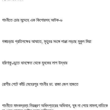
গাংনীতে চোর সন্দেহে এক কিশোরসহ আটক-৬
গঙ্গাচড়ায় প্রতিপক্ষের আঘাতে, মৃত্যুর সংঙ্গে পাঞ্জা লড়ছে মুকুল মিয়া
হরিণাকুণ্ডুতে ধানক্ষেত থেকে যুবকের লাশ উদ্ধার
রোগীর পেটে কাঁচি মেহেরপুর গাংনীর ডা. রাজা জেল হাজতে
গাংনীতে মাদকদ্রব্য নিয়ন্ত্রণ অধিদপ্তরের অভিযান, ঘুষ না পেয়ে মামলা,নাতিকে