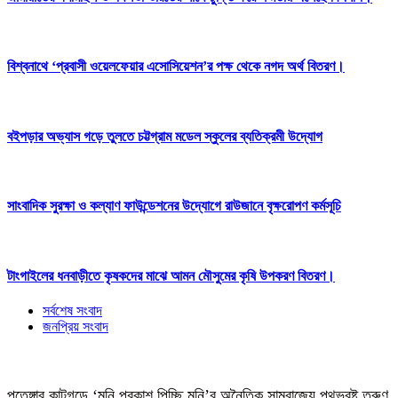
বিশ্বনাথে ‘প্রবাসী ওয়েলফেয়ার এসোসিয়েশন’র পক্ষ থেকে নগদ অর্থ বিতরণ।
বইপড়ার অভ্যাস গড়ে তুলতে চট্টগ্রাম মডেল স্কুলের ব্যতিক্রমী উদ্যোগ
সাংবাদিক সুরক্ষা ও কল্যাণ ফাউন্ডেশনের উদ্যোগে রাউজানে বৃক্ষরোপণ কর্মসূচি
টাংগাইলের ধনবাড়ীতে কৃষকদের মাঝে আমন মৌসুমের কৃষি উপকরণ বিতরণ।
সর্বশেষ সংবাদ
জনপ্রিয় সংবাদ
পতেঙ্গার কাটগড়ে ‘মনি প্রকাশ পিচ্ছি মনি’র অনৈতিক সাম্রাজ্যে পথভ্রষ্ট তরুণ