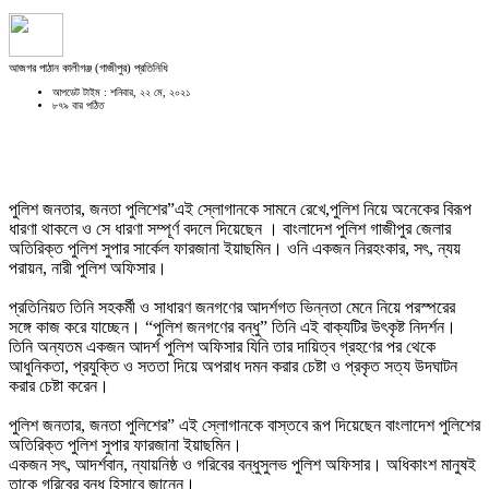
আজগর পাঠান কালীগঞ্জ (গাজীপুর) প্রতিনিধি
আপডেট টাইম : শনিবার, ২২ মে, ২০২১
৮৭৯ বার পঠিত
পুলিশ জনতার, জনতা পুলিশের”এই স্লোগানকে সামনে রেখে,পুলিশ নিয়ে অনেকের বিরূপ
ধারণা থাকলে ও সে ধারণা সম্পূর্ণ বদলে দিয়েছেন । বাংলাদেশ পুলিশ গাজীপুর জেলার
অতিরিক্ত পুলিশ সুপার সার্কেল ফারজানা ইয়াছমিন। ওনি একজন নিরহংকার, সৎ, ন্যয়
পরায়ন, নারী পুলিশ অফিসার।
প্রতিনিয়ত তিনি সহকর্মী ও সাধারণ জনগণের আদর্শগত ভিন্নতা মেনে নিয়ে পরস্পরের
সঙ্গে কাজ করে যাচ্ছেন। “পুলিশ জনগণের বন্ধু” তিনি এই বাক্যটির উৎকৃষ্ট নিদর্শন।
তিনি অন্যতম একজন আদর্শ পুলিশ অফিসার যিনি তার দায়িত্ব গ্রহণের পর থেকে
আধুনিকতা, প্রযুক্তি ও সততা দিয়ে অপরাধ দমন করার চেষ্টা ও প্রকৃত সত্য উদঘাটন
করার চেষ্টা করেন।
পুলিশ জনতার, জনতা পুলিশের” এই স্লোগানকে বাস্তবে রূপ দিয়েছেন বাংলাদেশ পুলিশের
অতিরিক্ত পুলিশ সুপার ফারজানা ইয়াছমিন।
একজন সৎ, আদর্শবান, ন্যায়নিষ্ঠ ও গরিবের বন্ধুসুলভ পুলিশ অফিসার। অধিকাংশ মানুষই
তাকে গরিবের বন্ধু হিসাবে জানেন।