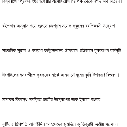
বিশ্বনাথে ‘প্রবাসী ওয়েলফেয়ার এসোসিয়েশন’র পক্ষ থেকে নগদ অর্থ বিতরণ।
বইপড়ার অভ্যাস গড়ে তুলতে চট্টগ্রাম মডেল স্কুলের ব্যতিক্রমী উদ্যোগ
সাংবাদিক সুরক্ষা ও কল্যাণ ফাউন্ডেশনের উদ্যোগে রাউজানে বৃক্ষরোপণ কর্মসূচি
টাংগাইলের ধনবাড়ীতে কৃষকদের মাঝে আমন মৌসুমের কৃষি উপকরণ বিতরণ।
মাদকের বিরুদ্ধে সমন্বিত জাতীয় উদ্যোগের ডাক ইনফো বাংলার
কুষ্টিয়ায় শিল্পপতি আলাউদ্দিন আহমেদের জন্মদিনে ব্যতিক্রমী আত্মীয় সম্মেলন