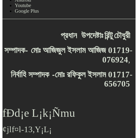
Youtube
Google Plus
প্রধান
উপদেষ্টাঃ
রিন্টু
চৌধুরী
-
সম্পাদক
মোঃ
আজিজুল
ইসলাম
আজিজ
01719-
076924
,
-
নির্বাহি
সম্পাদক
মোঃ
রফিকুল
ইসলাম
01717-
656705
fÐd¡e L¡k¡Ñmu
¢jlf¤l-13,Y¡L¡